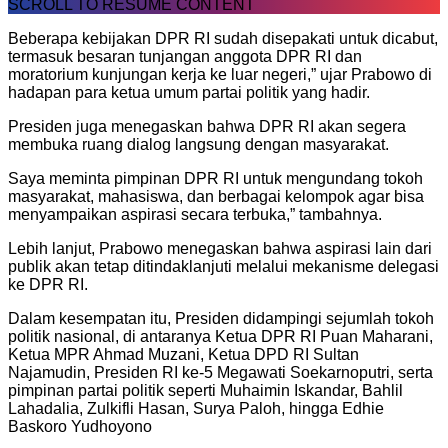
SCROLL TO RESUME CONTENT
Beberapa kebijakan DPR RI sudah disepakati untuk dicabut,
termasuk besaran tunjangan anggota DPR RI dan
moratorium kunjungan kerja ke luar negeri,” ujar Prabowo di
hadapan para ketua umum partai politik yang hadir.
Presiden juga menegaskan bahwa DPR RI akan segera
membuka ruang dialog langsung dengan masyarakat.
Saya meminta pimpinan DPR RI untuk mengundang tokoh
masyarakat, mahasiswa, dan berbagai kelompok agar bisa
menyampaikan aspirasi secara terbuka,” tambahnya.
Lebih lanjut, Prabowo menegaskan bahwa aspirasi lain dari
publik akan tetap ditindaklanjuti melalui mekanisme delegasi
ke DPR RI.
Dalam kesempatan itu, Presiden didampingi sejumlah tokoh
politik nasional, di antaranya Ketua DPR RI Puan Maharani,
Ketua MPR Ahmad Muzani, Ketua DPD RI Sultan
Najamudin, Presiden RI ke-5 Megawati Soekarnoputri, serta
pimpinan partai politik seperti Muhaimin Iskandar, Bahlil
Lahadalia, Zulkifli Hasan, Surya Paloh, hingga Edhie
Baskoro Yudhoyono