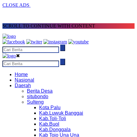
CLOSE ADS
SCROLL TO CONTINUE WITH CONTENT
✖
Home
Nasional
Daerah
Berita Desa
situbondo
Sulteng
Kota Palu
Kab.Luwuk Banggai
Kab.Toli-Toli
Kab.Buol
Kab.Donggala
Kab Tojo Una Una