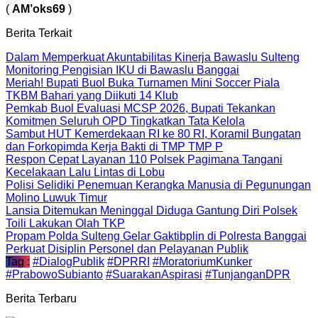
(
AM’oks69
)
Berita Terkait
Dalam Memperkuat Akuntabilitas Kinerja Bawaslu Sulteng
Monitoring Pengisian IKU di Bawaslu Banggai
Meriah! Bupati Buol Buka Turnamen Mini Soccer Piala
TKBM Bahari yang Diikuti 14 Klub
Pemkab Buol Evaluasi MCSP 2026, Bupati Tekankan
Komitmen Seluruh OPD Tingkatkan Tata Kelola
Sambut HUT Kemerdekaan RI ke 80 RI, Koramil Bungatan
dan Forkopimda Kerja Bakti di TMP TMP P
Respon Cepat Layanan 110 Polsek Pagimana Tangani
Kecelakaan Lalu Lintas di Lobu
Polisi Selidiki Penemuan Kerangka Manusia di Pegunungan
Molino Luwuk Timur
Lansia Ditemukan Meninggal Diduga Gantung Diri Polsek
Toili Lakukan Olah TKP
Propam Polda Sulteng Gelar Gaktibplin di Polresta Banggai
Perkuat Disiplin Personel dan Pelayanan Publik
Tag :
#DialogPublik
#DPRRI
#MoratoriumKunker
#PrabowoSubianto
#SuarakanAspirasi
#TunjanganDPR
Berita Terbaru