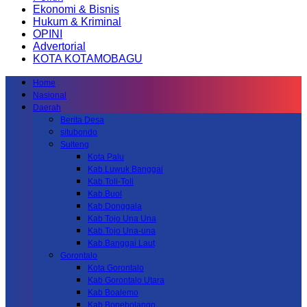
Ekonomi & Bisnis
Hukum & Kriminal
OPINI
Advertorial
KOTA KOTAMOBAGU
Home
Nasional
Daerah
Berita Desa
situbondo
Sulteng
Kota Palu
Kab.Luwuk Banggai
Kab.Toli-Toli
Kab.Buol
Kab.Donggala
Kab Tojo Una Una
Kab.Tojo Una-una
Kab.Banggai Laut
Gorontalo
Kota Gorontalo
Kab Gorontalo Utara
Kab Boalemo
Kab.Bonebolango