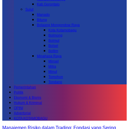
Kab.Gorontalo
Sulut
Manado
Bitung
Bolaang Mongondow Raya
Kota Kotamobagu
Bolmong
Bolmut
Bolsel
Boltim
Minahasa Raya
Minsel
Mitra
Minut
Tomohon
Tondano
Pemerintahan
Politik
Ekonomi & Bisnis
Hukum & Kriminal
OPINI
Advertorial
KOTA KOTAMOBAGU
Manajemen Risiko dalam Trading: Fondasi yang Sering