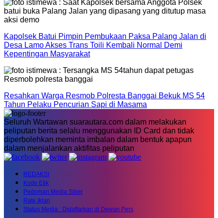
Kapolsek Batui Pimpin Pembukaan Paksa Palang Jalan di
Desa Lamo Akses Trans Toili Kembali Normal Demi
Kepentingan Masyarakat
Resahkan Warga Resmob Polresta Banggai Bekuk MS 54
Tahun Pelaku Pencurian Sapi di Masama
Seluruh Wartawan suarautara.com dalam melakukan
peliputan berita selalu menggunakan ID Card dan tidak
diperbolehkan meminta imbalan dalam bentuk apapun
dalam menjalankan aktifitas peliputan
REDAKSI
Kode Etik
Pedoman Media Siber
Rate Iklan
Status Media : Didaftarkan di Dewan Pers