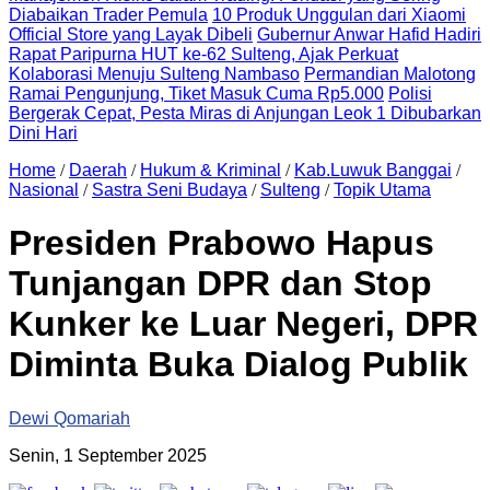
Diabaikan Trader Pemula
10 Produk Unggulan dari Xiaomi
Official Store yang Layak Dibeli
Gubernur Anwar Hafid Hadiri
Rapat Paripurna HUT ke-62 Sulteng, Ajak Perkuat
Kolaborasi Menuju Sulteng Nambaso
Permandian Malotong
Ramai Pengunjung, Tiket Masuk Cuma Rp5.000
Polisi
Bergerak Cepat, Pesta Miras di Anjungan Leok 1 Dibubarkan
Dini Hari
Home
/
Daerah
/
Hukum & Kriminal
/
Kab.Luwuk Banggai
/
Nasional
/
Sastra Seni Budaya
/
Sulteng
/
Topik Utama
Presiden Prabowo Hapus
Tunjangan DPR dan Stop
Kunker ke Luar Negeri, DPR
Diminta Buka Dialog Publik
Dewi Qomariah
Senin, 1 September 2025