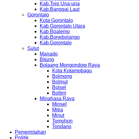
Kab.Tojo Una-una
Kab.Banggai Laut
Gorontalo
Kota Gorontalo
Kab Gorontalo Utara
Kab Boalemo
Kab.Bonebolango
Kab.Gorontalo
Sulut
Manado
Bitung
Bolaang Mongondow Raya
Kota Kotamobagu
Bolmong
Bolmut
Bolsel
Boltim
Minahasa Raya
Minsel
Mitra
Minut
Tomohon
Tondano
Pemerintahan
Politik