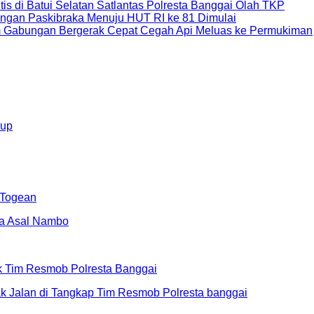
s di Batui Selatan Satlantas Polresta Banggai Olah TKP
ungan Paskibraka Menuju HUT RI ke 81 Dimulai
Tim Gabungan Bergerak Cepat Cegah Api Meluas ke Permukiman
kup
 Togean
uk Tim Resmob Polresta Banggai