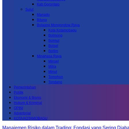
Kab.Gorontalo
Sulut
Manado
Bitung
Bolaang Mongondow Raya
Kota Kotamobagu
Bolmong
Bolmut
Bolsel
Boltim
Minahasa Raya
Minsel
Mitra
Minut
Tomohon
Tondano
Pemerintahan
Politik
Ekonomi & Bisnis
Hukum & Kriminal
OPINI
Advertorial
KOTA KOTAMOBAGU
Manajemen Risiko dalam Trading: Fondasi yang Sering Diab