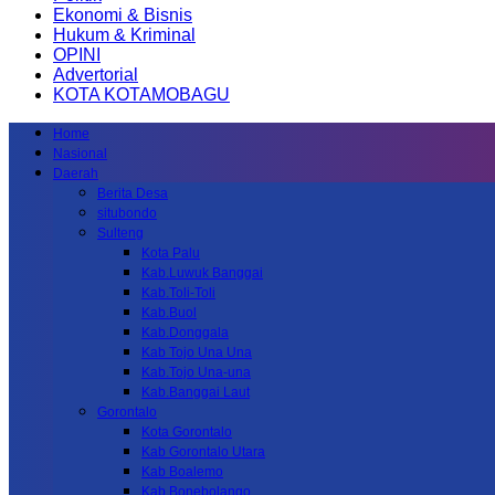
Ekonomi & Bisnis
Hukum & Kriminal
OPINI
Advertorial
KOTA KOTAMOBAGU
Home
Nasional
Daerah
Berita Desa
situbondo
Sulteng
Kota Palu
Kab.Luwuk Banggai
Kab.Toli-Toli
Kab.Buol
Kab.Donggala
Kab Tojo Una Una
Kab.Tojo Una-una
Kab.Banggai Laut
Gorontalo
Kota Gorontalo
Kab Gorontalo Utara
Kab Boalemo
Kab.Bonebolango