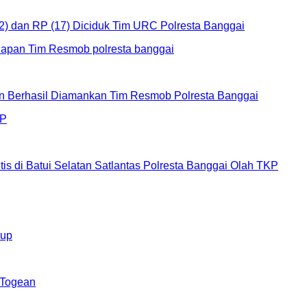
2) dan RP (17) Diciduk Tim URC Polresta Banggai
an Berhasil Diamankan Tim Resmob Polresta Banggai
s di Batui Selatan Satlantas Polresta Banggai Olah TKP
kup
 Togean