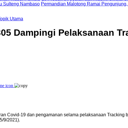
uju Sulteng Nambaso
Permandian Malotong Ramai Pengunjung,
Topik Utama
305 Dampingi Pelaksanaan Tr
ran Covid-19 dan pengamanan selama pelaksanaan Tracking b
/9/2021).