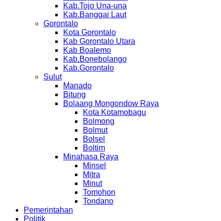
Kab.Tojo Una-una
Kab.Banggai Laut
Gorontalo
Kota Gorontalo
Kab Gorontalo Utara
Kab Boalemo
Kab.Bonebolango
Kab.Gorontalo
Sulut
Manado
Bitung
Bolaang Mongondow Raya
Kota Kotamobagu
Bolmong
Bolmut
Bolsel
Boltim
Minahasa Raya
Minsel
Mitra
Minut
Tomohon
Tondano
Pemerintahan
Politik