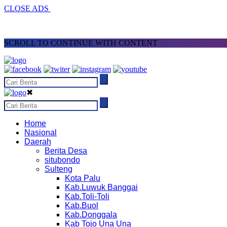
CLOSE ADS
SCROLL TO CONTINUE WITH CONTENT
✖
Home
Nasional
Daerah
Berita Desa
situbondo
Sulteng
Kota Palu
Kab.Luwuk Banggai
Kab.Toli-Toli
Kab.Buol
Kab.Donggala
Kab Tojo Una Una