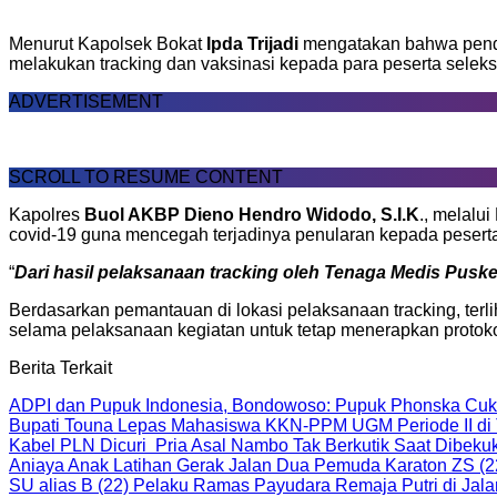
Menurut Kapolsek Bokat
Ipda Trijadi
mengatakan bahwa penda
melakukan tracking dan vaksinasi kepada para peserta selek
ADVERTISEMENT
SCROLL TO RESUME CONTENT
Kapolres
Buol AKBP Dieno Hendro Widodo, S.I.K
., melalu
covid-19 guna mencegah terjadinya penularan kepada peserta 
“
Dari hasil pelaksanaan tracking oleh Tenaga Medis Puske
Berdasarkan pemantauan di lokasi pelaksanaan tracking, te
selama pelaksanaan kegiatan untuk tetap menerapkan protokol
Berita Terkait
ADPI dan Pupuk Indonesia, Bondowoso: Pupuk Phonska Cu
Bupati Touna Lepas Mahasiswa KKN-PPM UGM Periode II di
Kabel PLN Dicuri Pria Asal Nambo Tak Berkutik Saat Dibek
Aniaya Anak Latihan Gerak Jalan Dua Pemuda Karaton ZS (2
SU alias B (22) Pelaku Ramas Payudara Remaja Putri di Jal