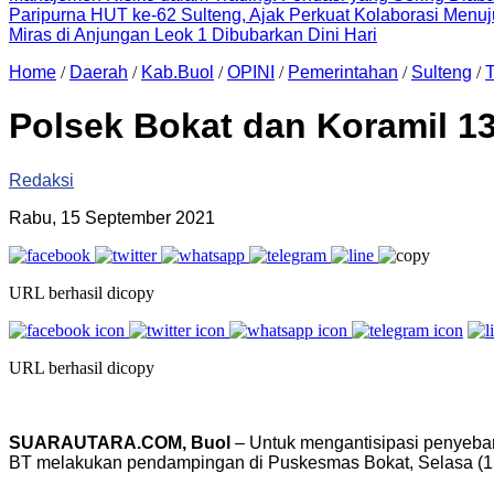
Paripurna HUT ke-62 Sulteng, Ajak Perkuat Kolaborasi Men
Miras di Anjungan Leok 1 Dibubarkan Dini Hari
Home
/
Daerah
/
Kab.Buol
/
OPINI
/
Pemerintahan
/
Sulteng
/
Polsek Bokat dan Koramil 1
Redaksi
Rabu, 15 September 2021
URL berhasil dicopy
URL berhasil dicopy
SUARAUTARA.COM, Buol
– Untuk mengantisipasi penyeba
BT melakukan pendampingan di Puskesmas Bokat, Selasa (15