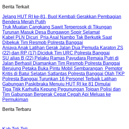
Berita Terkait
Jelang HUT RI ke-81, Buol Kembali Gerakkan Pembagian
Bendera Merah Putih
Truk Muatan Cangkang Sawit Terperosok di Tikungan
Turunan Masuk Desa Bungawon Sopir Selamat
Kabel PLN Dicuri Pria Asal Nambo Tak Berkutik Saat
Dibekuk Tim Resmob Polresta Banggai
Aniaya Anak Latihan Gerak Jalan Dua Pemuda Karaton ZS
(22) dan RP (17) Diciduk Tim URC Polresta Banggai
SU alias B (22) Pelaku Ramas Payudara Remaja Putri di
Jalan Berhasil Diamankan Tim Resmob Polresta Banggai
Berujung Petaka Buka Pintu Mobil Sembarangan Pemotor
Kritis di Batui Selatan Satlantas Polresta Banggai Olah TKP
Polresta Banggai Turunkan 16 Personel Terbaik Latihan
Gabungan Paskibraka Menuju HUT RI ke 81 Dimulai
Tiga Titik Karhutla Kepung Pegunungan Toipan Polisi dan
Tim Gabungan Bergerak Cepat Cegah Api Meluas ke
Permukiman
Berita Terbaru
Kab.Toli-Toli