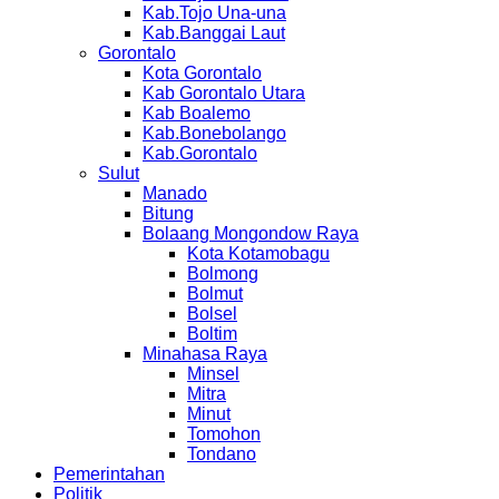
Kab.Tojo Una-una
Kab.Banggai Laut
Gorontalo
Kota Gorontalo
Kab Gorontalo Utara
Kab Boalemo
Kab.Bonebolango
Kab.Gorontalo
Sulut
Manado
Bitung
Bolaang Mongondow Raya
Kota Kotamobagu
Bolmong
Bolmut
Bolsel
Boltim
Minahasa Raya
Minsel
Mitra
Minut
Tomohon
Tondano
Pemerintahan
Politik