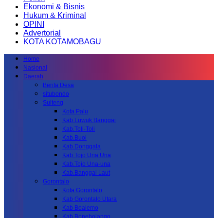
Ekonomi & Bisnis
Hukum & Kriminal
OPINI
Advertorial
KOTA KOTAMOBAGU
Home
Nasional
Daerah
Berita Desa
situbondo
Sulteng
Kota Palu
Kab.Luwuk Banggai
Kab.Toli-Toli
Kab.Buol
Kab.Donggala
Kab Tojo Una Una
Kab.Tojo Una-una
Kab.Banggai Laut
Gorontalo
Kota Gorontalo
Kab Gorontalo Utara
Kab Boalemo
Kab.Bonebolango