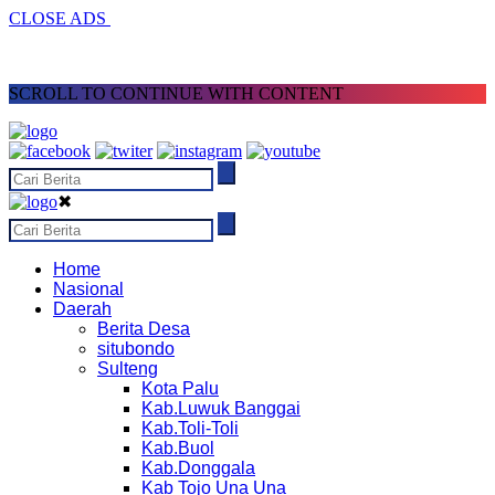
CLOSE ADS
SCROLL TO CONTINUE WITH CONTENT
✖
Home
Nasional
Daerah
Berita Desa
situbondo
Sulteng
Kota Palu
Kab.Luwuk Banggai
Kab.Toli-Toli
Kab.Buol
Kab.Donggala
Kab Tojo Una Una