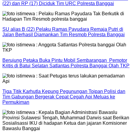
(22) dan RP (17) Diciduk Tim URC Polresta Banggai
SU alias B (22) Pelaku Ramas Payudara Remaja Putri di
Jalan Berhasil Diamankan Tim Resmob Polresta Banggai
Berujung Petaka Buka Pintu Mobil Sembarangan Pemotor
Kritis di Batui Selatan Satlantas Polresta Banggai Olah TKP
Tiga Titik Karhutla Kepung Pegunungan Toipan Polisi dan
Tim Gabungan Bergerak Cepat Cegah Api Meluas ke
Permukiman