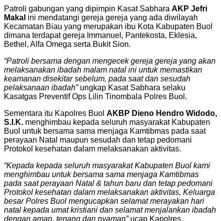
Patroli gabungan yang dipimpin Kasat Sabhara
AKP Jefri
Makal
ini mendatangi gereja gereja yang ada diwilayah
Kecamatan Biau yang merupakan ibu Kota Kabupaten Buol
dimana terdapat gereja Immanuel, Pantekosta, Eklesia,
Bethel, Alfa Omega serta Bukit Sion.
“Patroli bersama dengan mengecek gereja gereja yang akan
melaksanakan ibadah malam natal ini untuk memastikan
keamanan disekitar sebelum, pada saat dan sesudah
pelaksanaan ibadah”
ungkap Kasat Sabhara selaku
Kasatgas Preventif Ops Lilin Tinombala Polres Buol.
Sementara itu Kapolres Buol
AKBP Dieno Hendro Widodo,
S.I.K.
menghimbau kepada seluruh masyarakat Kabupaten
Buol untuk bersama sama menjaga Kamtibmas pada saat
perayaan Natal maupun sesudah dan tetap pedomani
Protokol kesehatan dalam melaksanakan aktivitas.
“Kepada kepada seluruh masyarakat Kabupaten Buol kami
menghimbau untuk bersama sama menjaga Kamtibmas
pada saat perayaan Natal & tahun baru dan tetap pedomani
Protokol kesehatan dalam melaksanakan aktivitas, Keluarga
besar Polres Buol mengucapkan selamat merayakan hari
natal kepada umat kristiani dan selamat menjalankan ibadah
dengan aman, tenang dan nyaman”
ucap Kapolres.