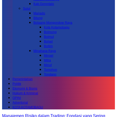
Kab.Gorontalo
Sulut
Manado
Bitung
Bolaang Mongondow Raya
Kota Kotamobagu
Bolmong
Bolmut
Bolsel
Boltim
Minahasa Raya
Minsel
Mitra
Minut
Tomohon
Tondano
Pemerintahan
Politik
Ekonomi & Bisnis
Hukum & Kriminal
OPINI
Advertorial
KOTA KOTAMOBAGU
Manajemen Risiko dalam Trading: Fondasi yang Sering