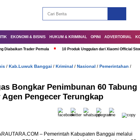
ITIK
EKONOMI & BISNIS
HUKUM & KRIMINAL
OPINI
ADVERTORIAL
K
ng Diabaikan Trader Pemula
10 Produk Unggulan dari Xiaomi Official Sto
nis
Kab.Luwuk Banggai
Kriminal
Nasional
Pemerintahan
/
/
/
/
/
gas Bongkar Penimbunan 60 Tabung
ir Agen Pengecer Terungkap
RAUTARA.COM – Pemerintah Kabupaten Banggai melalui