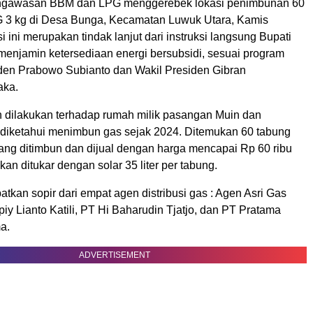
ngawasan BBM dan LPG menggerebek lokasi penimbunan 60
 3 kg di Desa Bunga, Kecamatan Luwuk Utara, Kamis
si ini merupakan tindak lanjut dari instruksi langsung Bupati
menjamin ketersediaan energi bersubsidi, sesuai program
iden Prabowo Subianto dan Wakil Presiden Gibran
aka.
dilakukan terhadap rumah milik pasangan Muin dan
diketahui menimbun gas sejak 2024. Ditemukan 60 tabung
ang ditimbun dan dijual dengan harga mencapai Rp 60 ribu
kan ditukar dengan solar 35 liter per tabung.
ibatkan sopir dari empat agen distribusi gas : Agen Asri Gas
iy Lianto Katili, PT Hi Baharudin Tjatjo, dan PT Pratama
a.
ADVERTISEMENT