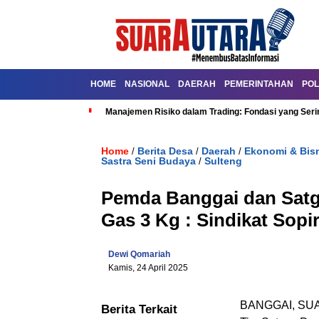
HOME
NASIONAL
DAERAH
PEMERINTAHAN
POL
Manajemen Risiko dalam Trading: Fondasi yang Seri
Home
Berita Desa
Daerah
Ekonomi & Bis
/
/
/
Sastra Seni Budaya
Sulteng
/
Pemda Banggai dan Sat
Gas 3 Kg : Sindikat Sop
Dewi Qomariah
Kamis, 24 April 2025
BANGGAI, SUA
Berita Terkait