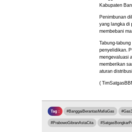
Kabupaten Bang
Penimbunan dil
yang langka di
membebani masy
Tabung-tabung 
penyelidikan. 
mengevaluasi a
memberikan sa
aturan distribu
( TimSatgasBB
Tag :
#BanggaiBerantasMafiaGas
#Gas
#PrabowoGibranAstaCita
#SatgasBongkarP