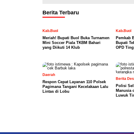
Berita Terbaru
Kab.Buol
Kab.Buol
Meriah! Bupati Buol Buka Turnamen
Pemkab B
Mini Soccer Piala TKBM Bahari
Bupati T
yang Diikuti 14 Klub
OPD Tingk
Daerah
Berita De
Respon Cepat Layanan 110 Polsek
Polisi Se
Pagimana Tangani Kecelakaan Lalu
Manusia 
Lintas di Lobu
Luwuk Ti