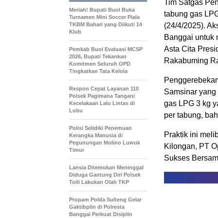
Tim Satgas Pe
Meriah! Bupati Buol Buka
tabung gas LPG
Turnamen Mini Soccer Piala
TKBM Bahari yang Diikuti 14
(24/4/2025). Ak
Klub
Banggai untuk 
Asta Cita Pres
Pemkab Buol Evaluasi MCSP
2026, Bupati Tekankan
Rakabuming R
Komitmen Seluruh OPD
Tingkatkan Tata Kelola
Penggerebekan 
Respon Cepat Layanan 110
Samsinar yang 
Polsek Pagimana Tangani
gas LPG 3 kg y
Kecelakaan Lalu Lintas di
Lobu
per tabung, bah
Polisi Selidiki Penemuan
Praktik ini mel
Kerangka Manusia di
Pegunungan Molino Luwuk
Kilongan, PT Op
Timur
Sukses Bersam
Lansia Ditemukan Meninggal
Diduga Gantung Diri Polsek
Toili Lakukan Olah TKP
Propam Polda Sulteng Gelar
Gaktibplin di Polresta
Banggai Perkuat Disiplin