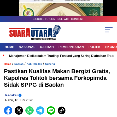
SCROLL TO CONTINUE WITH CONTENT
HOME
NASIONAL
DAERAH
PEMERINTAHAN
POLITIK
EKONOM
Manajemen Risiko dalam Trading: Fondasi yang Sering Diabaikan Trade
/
/
/
Home
Daerah
Kab.Toli-Toli
Sulteng
Pastikan Kualitas Makan Bergizi Gratis,
Kapolres Tolitoli bersama Forkopimda
Sidak SPPG di Baolan
Redaksi
Rabu, 10 Juni 2026