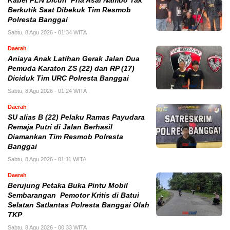
Kabel PLN Dicuri Pria Asal Nambo Tak
Berkutik Saat Dibekuk Tim Resmob
Polresta Banggai
Sabtu, 8 Agu 2026 - 01:34 WITA
Daerah
Aniaya Anak Latihan Gerak Jalan Dua
Pemuda Karaton ZS (22) dan RP (17)
Diciduk Tim URC Polresta Banggai
Sabtu, 8 Agu 2026 - 01:24 WITA
Daerah
SU alias B (22) Pelaku Ramas Payudara
Remaja Putri di Jalan Berhasil
Diamankan Tim Resmob Polresta
Banggai
Sabtu, 8 Agu 2026 - 01:11 WITA
Daerah
Berujung Petaka Buka Pintu Mobil
Sembarangan Pemotor Kritis di Batui
Selatan Satlantas Polresta Banggai Olah
TKP
Sabtu, 8 Agu 2026 - 00:33 WITA