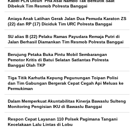
Kabel PLN Dicuri Pria Asal Nambo Tak Berkutik Saat
Dibekuk Tim Resmob Polresta Banggai
Aniaya Anak Latihan Gerak Jalan Dua Pemuda Karaton ZS
(22) dan RP (17) Diciduk Tim URC Polresta Banggai
SU alias B (22) Pelaku Ramas Payudara Remaja Putri di
Jalan Berhasil Diamankan Tim Resmob Polresta Banggai
Berujung Petaka Buka Pintu Mobil Sembarangan
Pemotor Kritis di Batui Selatan Satlantas Polresta
Banggai Olah TKP
Tiga Titik Karhutla Kepung Pegunungan Toipan Polisi
dan Tim Gabungan Bergerak Cepat Cegah Api Meluas ke
Permukiman
Dalam Memperkuat Akuntabilitas Kinerja Bawaslu Sulteng
Monitoring Pengisian IKU di Bawaslu Banggai
Respon Cepat Layanan 110 Polsek Pagimana Tangani
Kecelakaan Lalu Lintas di Lobu