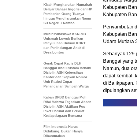
Kisah Mengharukan Humairah
Kabupaten Bang
Belajar Bahasa Inggris dari HP
Pemberian Orang Tuanya
Kabupaten Bang
hingga Mengharumkan Nama
SD Negeri 1 Nambo
Penyambutan da
Kabupaten Bangg
Munir Mahasiswa KKN-MB
Unismuh Luwuk Berikan
Udara Mutiara 
Penyuluhan Hukum KDRT
dan Perlindungan Anak di
Desa Lontos
Sebanyak 129 ja
Banggai yang t
Gerak Cepat Kadis DLH
Namun, dua ora
Banggai Andi Rustam Benahi
Disiplin ASN Kebersihan
dapat kembali 
Kantor dan Siapkan Nomor
Unit Reaksi Cepat
di Balikpapan.
Penanganan Sampah Warga
dipulangkan se
Kaban BPBD Banggai Moh
Rifai Mahiwa Tegaskan Absen
Disiplin ASN Aktifkan Pos
Piket Darurat dan Perkuat
Kesiapsiagaan Bencana
Film Indonesia Harus
Didukung, Bukan Hanya
Dibanggakan