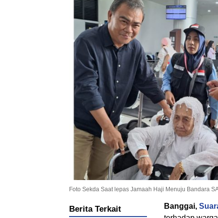
Foto Sekda Saat lepas Jamaah Haji Menuju Bandara SAA
Banggai,
Suar
Berita Terkait
terhadap warga