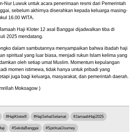
n-Nur Luwuk untuk acara penerimaan resmi dari Pemerintah
gai, sebelum akhirnya diserahkan kepada keluarga masing-
kul 16.00 WITA.
Jamaah Haji Kloter 12 asal Banggai dijadwalkan tiba di
uli 2025 mendatang.
ongko dalam sambutannya menyampaikan bahwa ibadah haji
an spiritual yang luar biasa, menjadi rukun Islam kelima yang
idamkan oleh setiap umat Muslim. Momentum kepulangan
jadi momen istimewa, tidak hanya untuk pribadi yang
etapi juga bagi keluarga, masyarakat, dan pemerintah daerah.
mrillah Mokoagow )
#HajiKloter8
#HajiSehatSelamat
#JamaahHaji2025
aji
#SekdaBanggai
#SpiritualJourney