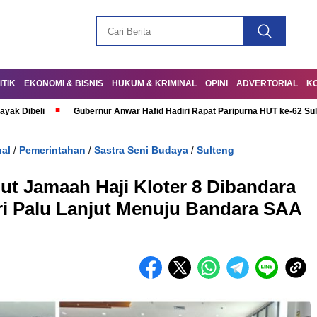
ITIK
EKONOMI & BISNIS
HUKUM & KRIMINAL
OPINI
ADVERTORIAL
K
ayak Dibeli
Gubernur Anwar Hafid Hadiri Rapat Paripurna HUT ke-62 Su
al
Pemerintahan
Sastra Seni Budaya
Sulteng
/
/
/
t Jamaah Haji Kloter 8 Dibandara
fri Palu Lanjut Menuju Bandara SAA