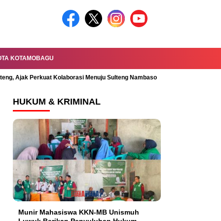
OTA KOTAMOBAGU
lteng, Ajak Perkuat Kolaborasi Menuju Sulteng Nambaso
Permandian Mal
HUKUM & KRIMINAL
Munir Mahasiswa KKN-MB Unismuh
Luwuk Berikan Penyuluhan Hukum