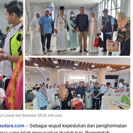
 Luwuk dari Bandara SIS Al Jufri palu
autara.com
– Sebagai wujud kepedulian dan penghormatan
nya yang telah menunaikan ibadah haji, Pemerintah