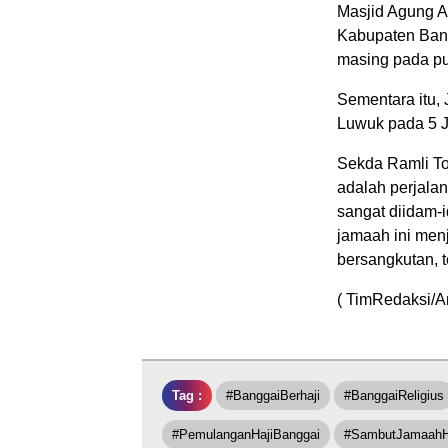
Masjid Agung A
Kabupaten Bang
masing pada pu
Sementara itu, 
Luwuk pada 5 J
Sekda Ramli T
adalah perjalan
sangat diidam-
jamaah ini men
bersangkutan, t
( TimRedaksi/A
Tag :
#BanggaiBerhaji
#BanggaiReligius
#PemulanganHajiBanggai
#SambutJamaahH