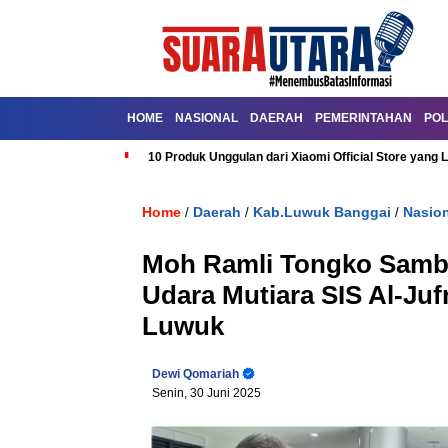
HOME
NASIONAL
DAERAH
PEMERINTAHAN
POL
10 Produk Unggulan dari Xiaomi Official Store yang L
Home
Daerah
Kab.Luwuk Banggai
Nasion
/
/
/
Moh Ramli Tongko Sambu
Udara Mutiara SIS Al-Ju
Luwuk
Dewi Qomariah
Senin, 30 Juni 2025