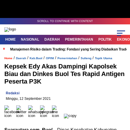
SCROLL TO CONTINUE WITH CONTENT
HOME
NASIONAL
DAERAH
PEMERINTAHAN
POLITIK
EKONOM
Manajemen Risiko dalam Trading: Fondasi yang Sering Diabaikan Trade
/
/
/
/
/
/
Home
Daerah
Kab.Buol
OPINI
Pemerintahan
Sulteng
Topik Utama
Kepsek Edy Akas Dampingi Kapolsek
Biau dan Dinkes Buol Tes Rapid Antigen
Peserta P3K
Redaksi
Minggu, 12 September 2021
Suarautara.com
,
Buol
– Dinas Kesehatan Kabupaten