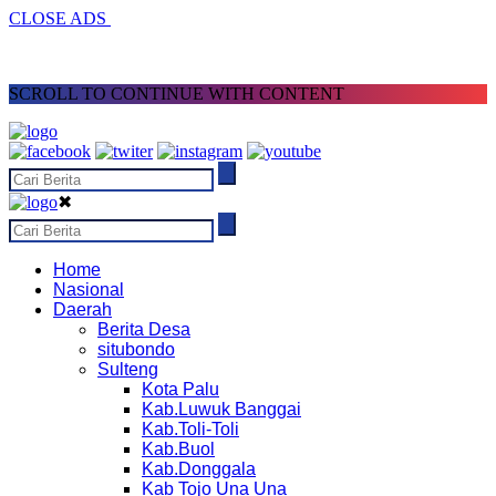
CLOSE ADS
SCROLL TO CONTINUE WITH CONTENT
✖
Home
Nasional
Daerah
Berita Desa
situbondo
Sulteng
Kota Palu
Kab.Luwuk Banggai
Kab.Toli-Toli
Kab.Buol
Kab.Donggala
Kab Tojo Una Una