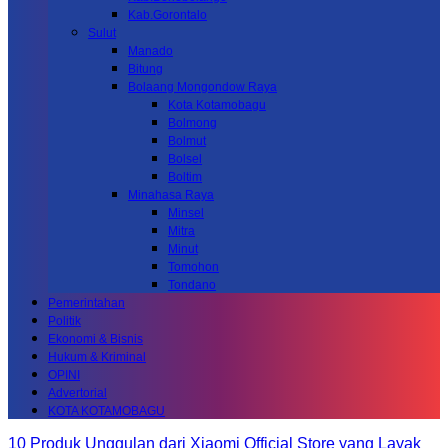
Kab.Gorontalo
Sulut
Manado
Bitung
Bolaang Mongondow Raya
Kota Kotamobagu
Bolmong
Bolmut
Bolsel
Boltim
Minahasa Raya
Minsel
Mitra
Minut
Tomohon
Tondano
Pemerintahan
Politik
Ekonomi & Bisnis
Hukum & Kriminal
OPINI
Advertorial
KOTA KOTAMOBAGU
10 Produk Unggulan dari Xiaomi Official Store yang Layak