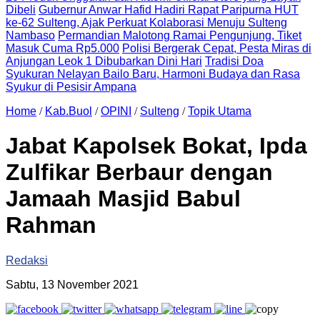
Dibeli
Gubernur Anwar Hafid Hadiri Rapat Paripurna HUT
ke-62 Sulteng, Ajak Perkuat Kolaborasi Menuju Sulteng
Nambaso
Permandian Malotong Ramai Pengunjung, Tiket
Masuk Cuma Rp5.000
Polisi Bergerak Cepat, Pesta Miras di
Anjungan Leok 1 Dibubarkan Dini Hari
Tradisi Doa
Syukuran Nelayan Bailo Baru, Harmoni Budaya dan Rasa
Syukur di Pesisir Ampana
Home
/
Kab.Buol
/
OPINI
/
Sulteng
/
Topik Utama
Jabat Kapolsek Bokat, Ipda
Zulfikar Berbaur dengan
Jamaah Masjid Babul
Rahman
Redaksi
Sabtu, 13 November 2021