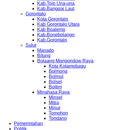
Kab.Tojo Una-una
Kab.Banggai Laut
Gorontalo
Kota Gorontalo
Kab Gorontalo Utara
Kab Boalemo
Kab.Bonebolango
Kab.Gorontalo
Sulut
Manado
Bitung
Bolaang Mongondow Raya
Kota Kotamobagu
Bolmong
Bolmut
Bolsel
Boltim
Minahasa Raya
Minsel
Mitra
Minut
Tomohon
Tondano
Pemerintahan
Politik