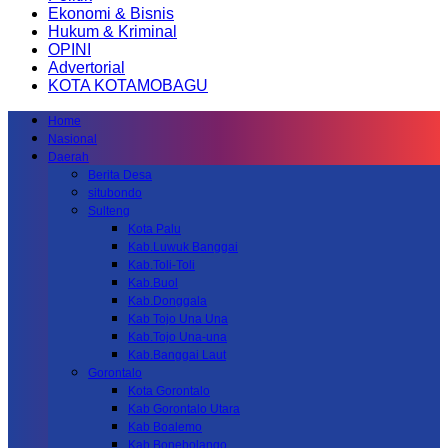
Ekonomi & Bisnis
Hukum & Kriminal
OPINI
Advertorial
KOTA KOTAMOBAGU
Home
Nasional
Daerah
Berita Desa
situbondo
Sulteng
Kota Palu
Kab.Luwuk Banggai
Kab.Toli-Toli
Kab.Buol
Kab.Donggala
Kab Tojo Una Una
Kab.Tojo Una-una
Kab.Banggai Laut
Gorontalo
Kota Gorontalo
Kab Gorontalo Utara
Kab Boalemo
Kab.Bonebolango