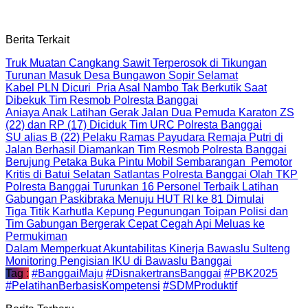
Berita Terkait
Truk Muatan Cangkang Sawit Terperosok di Tikungan
Turunan Masuk Desa Bungawon Sopir Selamat
Kabel PLN Dicuri Pria Asal Nambo Tak Berkutik Saat
Dibekuk Tim Resmob Polresta Banggai
Aniaya Anak Latihan Gerak Jalan Dua Pemuda Karaton ZS
(22) dan RP (17) Diciduk Tim URC Polresta Banggai
SU alias B (22) Pelaku Ramas Payudara Remaja Putri di
Jalan Berhasil Diamankan Tim Resmob Polresta Banggai
Berujung Petaka Buka Pintu Mobil Sembarangan Pemotor
Kritis di Batui Selatan Satlantas Polresta Banggai Olah TKP
Polresta Banggai Turunkan 16 Personel Terbaik Latihan
Gabungan Paskibraka Menuju HUT RI ke 81 Dimulai
Tiga Titik Karhutla Kepung Pegunungan Toipan Polisi dan
Tim Gabungan Bergerak Cepat Cegah Api Meluas ke
Permukiman
Dalam Memperkuat Akuntabilitas Kinerja Bawaslu Sulteng
Monitoring Pengisian IKU di Bawaslu Banggai
Tag :
#BanggaiMaju
#DisnakertransBanggai
#PBK2025
#PelatihanBerbasisKompetensi
#SDMProduktif