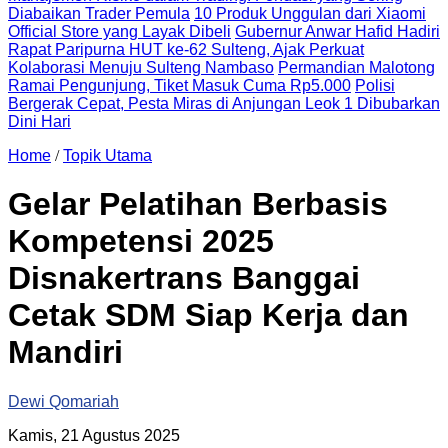
Diabaikan Trader Pemula
10 Produk Unggulan dari Xiaomi
Official Store yang Layak Dibeli
Gubernur Anwar Hafid Hadiri
Rapat Paripurna HUT ke-62 Sulteng, Ajak Perkuat
Kolaborasi Menuju Sulteng Nambaso
Permandian Malotong
Ramai Pengunjung, Tiket Masuk Cuma Rp5.000
Polisi
Bergerak Cepat, Pesta Miras di Anjungan Leok 1 Dibubarkan
Dini Hari
Home
/
Topik Utama
Gelar Pelatihan Berbasis
Kompetensi 2025
Disnakertrans Banggai
Cetak SDM Siap Kerja dan
Mandiri
Dewi Qomariah
Kamis, 21 Agustus 2025