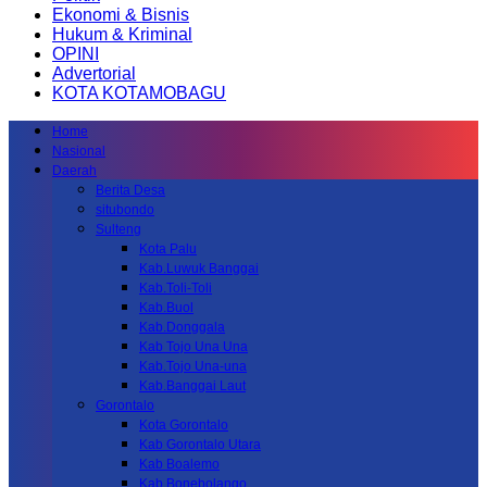
Ekonomi & Bisnis
Hukum & Kriminal
OPINI
Advertorial
KOTA KOTAMOBAGU
Home
Nasional
Daerah
Berita Desa
situbondo
Sulteng
Kota Palu
Kab.Luwuk Banggai
Kab.Toli-Toli
Kab.Buol
Kab.Donggala
Kab Tojo Una Una
Kab.Tojo Una-una
Kab.Banggai Laut
Gorontalo
Kota Gorontalo
Kab Gorontalo Utara
Kab Boalemo
Kab.Bonebolango