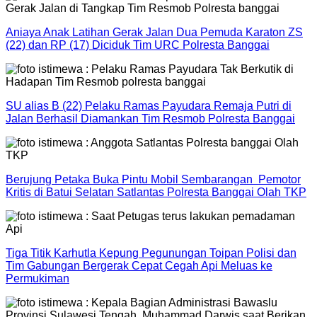
Aniaya Anak Latihan Gerak Jalan Dua Pemuda Karaton ZS
(22) dan RP (17) Diciduk Tim URC Polresta Banggai
SU alias B (22) Pelaku Ramas Payudara Remaja Putri di
Jalan Berhasil Diamankan Tim Resmob Polresta Banggai
Berujung Petaka Buka Pintu Mobil Sembarangan Pemotor
Kritis di Batui Selatan Satlantas Polresta Banggai Olah TKP
Tiga Titik Karhutla Kepung Pegunungan Toipan Polisi dan
Tim Gabungan Bergerak Cepat Cegah Api Meluas ke
Permukiman