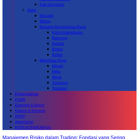
Kab.Gorontalo
Sulut
Manado
Bitung
Bolaang Mongondow Raya
Kota Kotamobagu
Bolmong
Bolmut
Bolsel
Boltim
Minahasa Raya
Minsel
Mitra
Minut
Tomohon
Tondano
Pemerintahan
Politik
Ekonomi & Bisnis
Hukum & Kriminal
OPINI
Advertorial
KOTA KOTAMOBAGU
Manajemen Risiko dalam Trading: Fondasi yang Sering