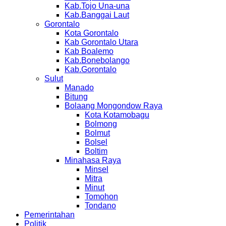
Kab.Tojo Una-una
Kab.Banggai Laut
Gorontalo
Kota Gorontalo
Kab Gorontalo Utara
Kab Boalemo
Kab.Bonebolango
Kab.Gorontalo
Sulut
Manado
Bitung
Bolaang Mongondow Raya
Kota Kotamobagu
Bolmong
Bolmut
Bolsel
Boltim
Minahasa Raya
Minsel
Mitra
Minut
Tomohon
Tondano
Pemerintahan
Politik