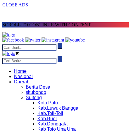
CLOSE ADS
SCROLL TO CONTINUE WITH CONTENT
✖
Home
Nasional
Daerah
Berita Desa
situbondo
Sulteng
Kota Palu
Kab.Luwuk Banggai
Kab.Toli-Toli
Kab.Buol
Kab.Donggala
Kab Tojo Una Una