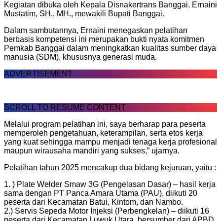
Kegiatan dibuka oleh Kepala Disnakertrans Banggai, Ernaini
Mustatim, SH., MH., mewakili Bupati Banggai.
Dalam sambutannya, Ernaini menegaskan pelatihan
berbasis kompetensi ini merupakan bukti nyata komitmen
Pemkab Banggai dalam meningkatkan kualitas sumber daya
manusia (SDM), khususnya generasi muda.
ADVERTISEMENT
SCROLL TO RESUME CONTENT
Melalui program pelatihan ini, saya berharap para peserta
memperoleh pengetahuan, keterampilan, serta etos kerja
yang kuat sehingga mampu menjadi tenaga kerja profesional
maupun wirausaha mandiri yang sukses,” ujarnya.
Pelatihan tahun 2025 mencakup dua bidang kejuruan, yaitu :
1. ) Plate Welder Smaw 3G (Pengelasan Dasar) – hasil kerja
sama dengan PT Panca Amara Utama (PAU), diikuti 20
peserta dari Kecamatan Batui, Kintom, dan Nambo.
2.) Servis Sepeda Motor Injeksi (Perbengkelan) – diikuti 16
peserta dari Kecamatan Luwuk Utara, bersumber dari APBD