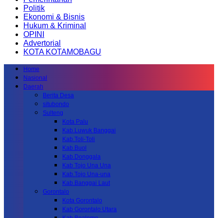
Politik
Ekonomi & Bisnis
Hukum & Kriminal
OPINI
Advertorial
KOTA KOTAMOBAGU
Home
Nasional
Daerah
Berita Desa
situbondo
Sulteng
Kota Palu
Kab.Luwuk Banggai
Kab.Toli-Toli
Kab.Buol
Kab.Donggala
Kab Tojo Una Una
Kab.Tojo Una-una
Kab.Banggai Laut
Gorontalo
Kota Gorontalo
Kab Gorontalo Utara