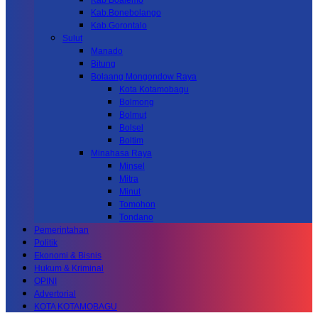
Kab Boalemo
Kab.Bonebolango
Kab.Gorontalo
Sulut
Manado
Bitung
Bolaang Mongondow Raya
Kota Kotamobagu
Bolmong
Bolmut
Bolsel
Boltim
Minahasa Raya
Minsel
Mitra
Minut
Tomohon
Tondano
Pemerintahan
Politik
Ekonomi & Bisnis
Hukum & Kriminal
OPINI
Advertorial
KOTA KOTAMOBAGU