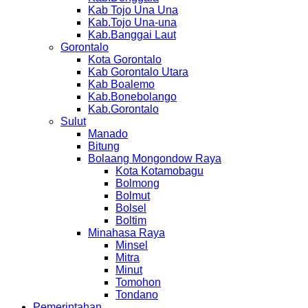
Kab Tojo Una Una
Kab.Tojo Una-una
Kab.Banggai Laut
Gorontalo
Kota Gorontalo
Kab Gorontalo Utara
Kab Boalemo
Kab.Bonebolango
Kab.Gorontalo
Sulut
Manado
Bitung
Bolaang Mongondow Raya
Kota Kotamobagu
Bolmong
Bolmut
Bolsel
Boltim
Minahasa Raya
Minsel
Mitra
Minut
Tomohon
Tondano
Pemerintahan