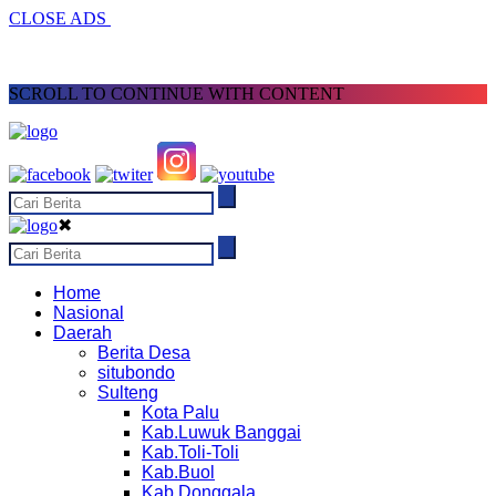
CLOSE ADS
SCROLL TO CONTINUE WITH CONTENT
✖
Home
Nasional
Daerah
Berita Desa
situbondo
Sulteng
Kota Palu
Kab.Luwuk Banggai
Kab.Toli-Toli
Kab.Buol
Kab.Donggala