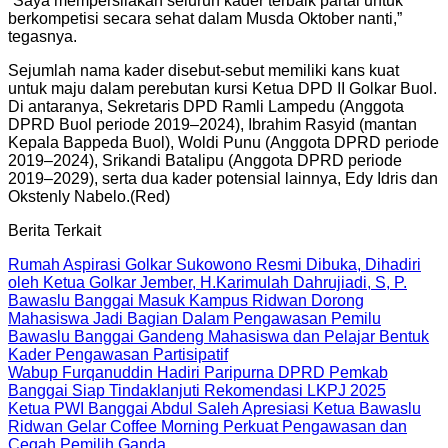
“Saya mempersilakan seluruh kader terbaik partai untuk
berkompetisi secara sehat dalam Musda Oktober nanti,”
tegasnya.
Sejumlah nama kader disebut-sebut memiliki kans kuat
untuk maju dalam perebutan kursi Ketua DPD II Golkar Buol.
Di antaranya, Sekretaris DPD Ramli Lampedu (Anggota
DPRD Buol periode 2019–2024), Ibrahim Rasyid (mantan
Kepala Bappeda Buol), Woldi Punu (Anggota DPRD periode
2019–2024), Srikandi Batalipu (Anggota DPRD periode
2019–2029), serta dua kader potensial lainnya, Edy Idris dan
Okstenly Nabelo.(Red)
Berita Terkait
Rumah Aspirasi Golkar Sukowono Resmi Dibuka, Dihadiri
oleh Ketua Golkar Jember, H.Karimulah Dahrujiadi, S, P.
Bawaslu Banggai Masuk Kampus Ridwan Dorong
Mahasiswa Jadi Bagian Dalam Pengawasan Pemilu
Bawaslu Banggai Gandeng Mahasiswa dan Pelajar Bentuk
Kader Pengawasan Partisipatif
Wabup Furqanuddin Hadiri Paripurna DPRD Pemkab
Banggai Siap Tindaklanjuti Rekomendasi LKPJ 2025
Ketua PWI Banggai Abdul Saleh Apresiasi Ketua Bawaslu
Ridwan Gelar Coffee Morning Perkuat Pengawasan dan
Cegah Pemilih Ganda