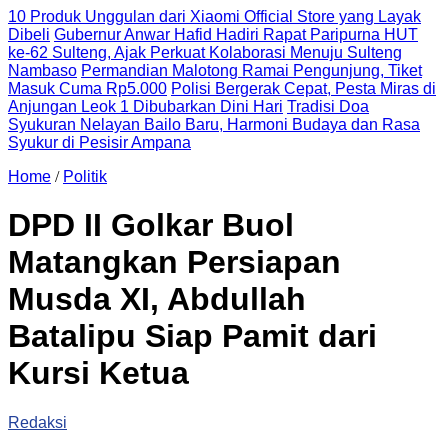
10 Produk Unggulan dari Xiaomi Official Store yang Layak
Dibeli
Gubernur Anwar Hafid Hadiri Rapat Paripurna HUT
ke-62 Sulteng, Ajak Perkuat Kolaborasi Menuju Sulteng
Nambaso
Permandian Malotong Ramai Pengunjung, Tiket
Masuk Cuma Rp5.000
Polisi Bergerak Cepat, Pesta Miras di
Anjungan Leok 1 Dibubarkan Dini Hari
Tradisi Doa
Syukuran Nelayan Bailo Baru, Harmoni Budaya dan Rasa
Syukur di Pesisir Ampana
Home
/
Politik
DPD II Golkar Buol
Matangkan Persiapan
Musda XI, Abdullah
Batalipu Siap Pamit dari
Kursi Ketua
Redaksi