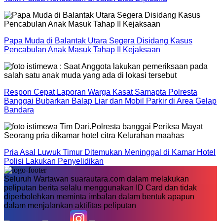
Papa Muda di Balantak Utara Segera Disidang Kasus
Pencabulan Anak Masuk Tahap II Kejaksaan
Respon Cepat Laporan Warga Kasat Samapta Polresta
Banggai Bubarkan Balap Liar dan Mobil Parkir di Area Gelap
Bandara
Pria Asal Luwuk Timur Ditemukan Meninggal di Kamar Hotel
Polisi Lakukan Penyelidikan
Seluruh Wartawan suarautara.com dalam melakukan
peliputan berita selalu menggunakan ID Card dan tidak
diperbolehkan meminta imbalan dalam bentuk apapun
dalam menjalankan aktifitas peliputan