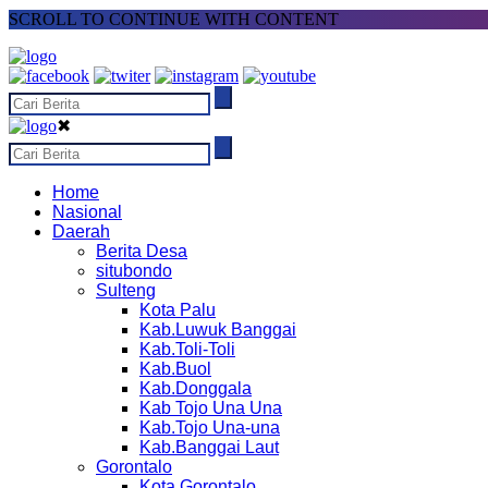
SCROLL TO CONTINUE WITH CONTENT
✖
Home
Nasional
Daerah
Berita Desa
situbondo
Sulteng
Kota Palu
Kab.Luwuk Banggai
Kab.Toli-Toli
Kab.Buol
Kab.Donggala
Kab Tojo Una Una
Kab.Tojo Una-una
Kab.Banggai Laut
Gorontalo
Kota Gorontalo