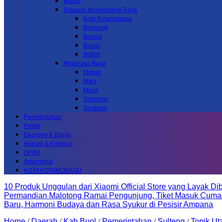
Bitung
Bolaang Mongondow Raya
Kota Kotamobagu
Bolmong
Bolmut
Bolsel
Boltim
Minahasa Raya
Minsel
Mitra
Minut
Tomohon
Tondano
Pemerintahan
Politik
Ekonomi & Bisnis
Hukum & Kriminal
OPINI
Advertorial
KOTA KOTAMOBAGU
10 Produk Unggulan dari Xiaomi Official Store yang Layak Dib
Permandian Malotong Ramai Pengunjung, Tiket Masuk Cuma
Baru, Harmoni Budaya dan Rasa Syukur di Pesisir Ampana
Home
/
Daerah
/
Kab.Buol
/
Pemerintahan
/
Sulteng
/
Topik U