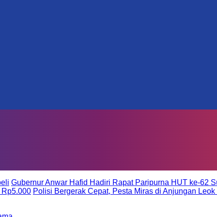
eli
Gubernur Anwar Hafid Hadiri Rapat Paripurna HUT ke-62 S
 Rp5.000
Polisi Bergerak Cepat, Pesta Miras di Anjungan Leok
tama