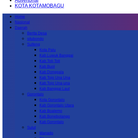
Advertorial
KOTA KOTAMOBAGU
Home
Nasional
Daerah
Berita Desa
situbondo
Sulteng
Kota Palu
Kab.Luwuk Banggai
Kab.Toli-Toli
Kab.Buol
Kab.Donggala
Kab Tojo Una Una
Kab.Tojo Una-una
Kab.Banggai Laut
Gorontalo
Kota Gorontalo
Kab Gorontalo Utara
Kab Boalemo
Kab.Bonebolango
Kab.Gorontalo
Sulut
Manado