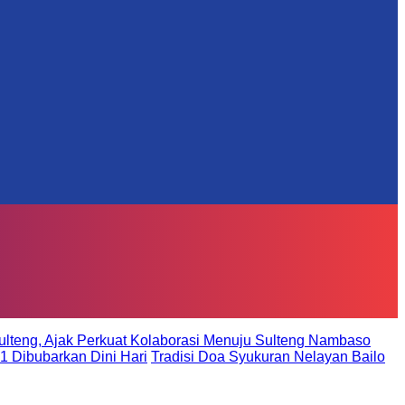
ulteng, Ajak Perkuat Kolaborasi Menuju Sulteng Nambaso
 1 Dibubarkan Dini Hari
Tradisi Doa Syukuran Nelayan Bailo