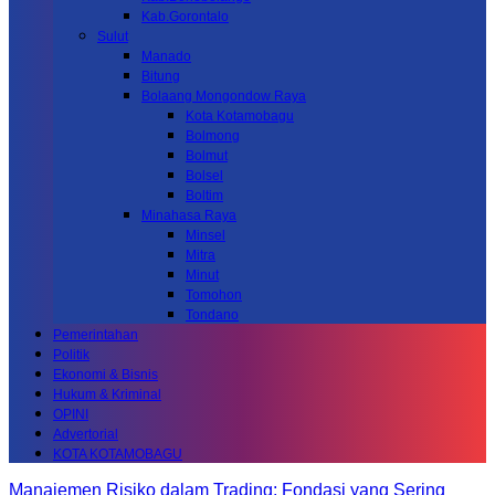
Kab.Gorontalo
Sulut
Manado
Bitung
Bolaang Mongondow Raya
Kota Kotamobagu
Bolmong
Bolmut
Bolsel
Boltim
Minahasa Raya
Minsel
Mitra
Minut
Tomohon
Tondano
Pemerintahan
Politik
Ekonomi & Bisnis
Hukum & Kriminal
OPINI
Advertorial
KOTA KOTAMOBAGU
Manajemen Risiko dalam Trading: Fondasi yang Sering