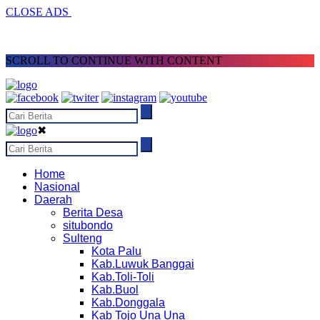
CLOSE ADS
SCROLL TO CONTINUE WITH CONTENT
✖
Home
Nasional
Daerah
Berita Desa
situbondo
Sulteng
Kota Palu
Kab.Luwuk Banggai
Kab.Toli-Toli
Kab.Buol
Kab.Donggala
Kab Tojo Una Una