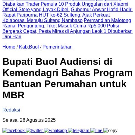
Diabaikan Trader Pemula
10 Produk Unggulan dari Xiaomi
Official Store yang Layak Dibeli
Gubernur Anwar Hafid Hadiri
Rapat Paripurna HUT ke-62 Sulteng, Ajak Perkuat
Kolaborasi Menuju Sulteng Nambaso
Permandian Malotong
Ramai Pengunjung, Tiket Masuk Cuma Rp5.000
Polisi
Bergerak Cepat, Pesta Miras di Anjungan Leok 1 Dibubarkan
Dini Hari
Home
/
Kab.Buol
/
Pemerintahan
Bupati Buol Audiensi di
Kemendagri Bahas Program
Bantuan Perumahan untuk
MBR
Redaksi
Selasa, 26 Agustus 2025