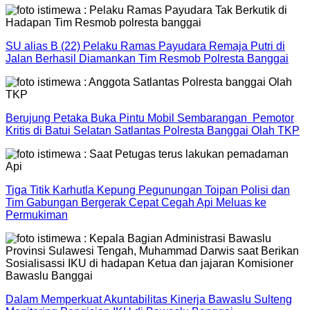
SU alias B (22) Pelaku Ramas Payudara Remaja Putri di
Jalan Berhasil Diamankan Tim Resmob Polresta Banggai
Berujung Petaka Buka Pintu Mobil Sembarangan Pemotor
Kritis di Batui Selatan Satlantas Polresta Banggai Olah TKP
Tiga Titik Karhutla Kepung Pegunungan Toipan Polisi dan
Tim Gabungan Bergerak Cepat Cegah Api Meluas ke
Permukiman
Dalam Memperkuat Akuntabilitas Kinerja Bawaslu Sulteng