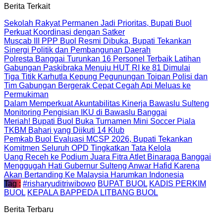
Berita Terkait
Sekolah Rakyat Permanen Jadi Prioritas, Bupati Buol
Perkuat Koordinasi dengan Satker
Muscab III PPP Buol Resmi Dibuka, Bupati Tekankan
Sinergi Politik dan Pembangunan Daerah
Polresta Banggai Turunkan 16 Personel Terbaik Latihan
Gabungan Paskibraka Menuju HUT RI ke 81 Dimulai
Tiga Titik Karhutla Kepung Pegunungan Toipan Polisi dan
Tim Gabungan Bergerak Cepat Cegah Api Meluas ke
Permukiman
Dalam Memperkuat Akuntabilitas Kinerja Bawaslu Sulteng
Monitoring Pengisian IKU di Bawaslu Banggai
Meriah! Bupati Buol Buka Turnamen Mini Soccer Piala
TKBM Bahari yang Diikuti 14 Klub
Pemkab Buol Evaluasi MCSP 2026, Bupati Tekankan
Komitmen Seluruh OPD Tingkatkan Tata Kelola
Uang Receh ke Podium Juara Fitra Atlet Binaraga Banggai
Menggugah Hati Gubernur Sulteng Anwar Hafid Karena
Akan Bertanding Ke Malaysia Harumkan Indonesia
Tag :
#risharyuditriwibowo
BUPAT BUOL
KADIS PERKIM
BUOL
KEPALA BAPPEDA LITBANG BUOL
Berita Terbaru