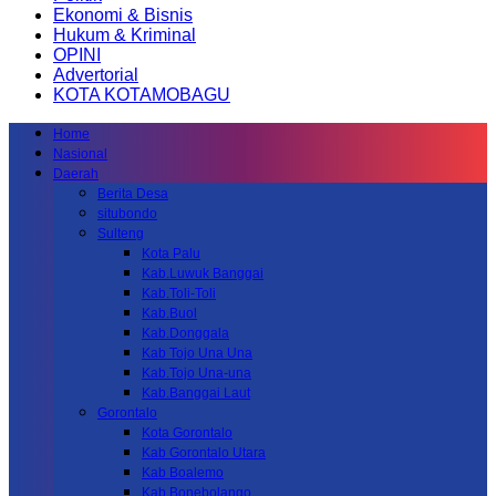
Ekonomi & Bisnis
Hukum & Kriminal
OPINI
Advertorial
KOTA KOTAMOBAGU
Home
Nasional
Daerah
Berita Desa
situbondo
Sulteng
Kota Palu
Kab.Luwuk Banggai
Kab.Toli-Toli
Kab.Buol
Kab.Donggala
Kab Tojo Una Una
Kab.Tojo Una-una
Kab.Banggai Laut
Gorontalo
Kota Gorontalo
Kab Gorontalo Utara
Kab Boalemo
Kab.Bonebolango