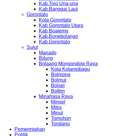
Kab.Tojo Una-una
Kab.Banggai Laut
Gorontalo
Kota Gorontalo
Kab Gorontalo Utara
Kab Boalemo
Kab.Bonebolango
Kab.Gorontalo
Sulut
Manado
Bitung
Bolaang Mongondow Raya
Kota Kotamobagu
Bolmong
Bolmut
Bolsel
Boltim
Minahasa Raya
Minsel
Mitra
Minut
Tomohon
Tondano
Pemerintahan
Politik