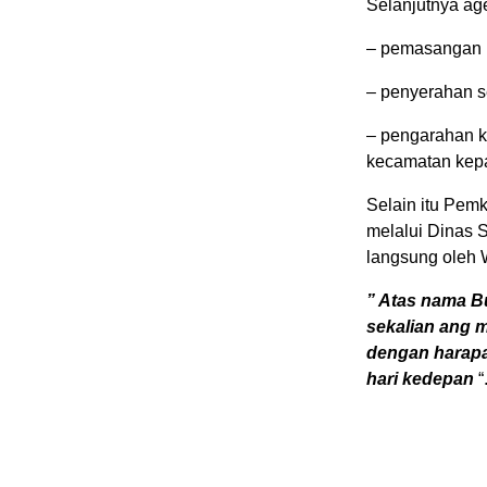
Selanjutnya ag
– pemasangan p
– penyerahan s
– pengarahan k
kecamatan kepa
Selain itu Pem
melalui Dinas 
langsung oleh 
” Atas nama B
sekalian ang m
dengan harapa
hari kedepan
“