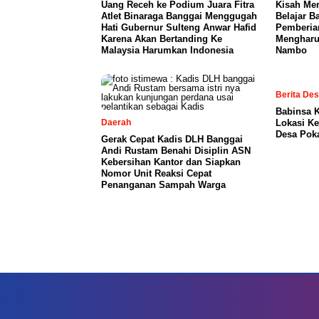
Uang Receh ke Podium Juara Fitra
Kisah Me
Atlet Binaraga Banggai Menggugah
Belajar B
Hati Gubernur Sulteng Anwar Hafid
Pemberia
Karena Akan Bertanding Ke
Mengharu
Malaysia Harumkan Indonesia
Nambo
Berita De
Babinsa 
Daerah
Lokasi K
Desa Pok
Gerak Cepat Kadis DLH Banggai
Andi Rustam Benahi Disiplin ASN
Kebersihan Kantor dan Siapkan
Nomor Unit Reaksi Cepat
Penanganan Sampah Warga