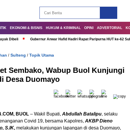
ITIK
EKONOMI & BISNIS
HUKUM & KRIMINAL
OPINI
ADVERTORIAL
K
ayak Dibeli
Gubernur Anwar Hafid Hadiri Rapat Paripurna HUT ke-62 Su
ahan
Sulteng
Topik Utama
/
/
ket Sembako, Wabup Buol Kunjungi
di Desa Duomayo
A
.COM, BUOL
– Wakil Bupati,
Abdullah Batalipu
, selaku
enanganan Covid 19, bersama Kapolres,
AKBP Dieno
, S.IK
,
melakukan kunjungan lapangan di desa Duomayo,