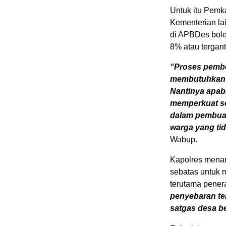
Untuk itu Pemk
Kementerian la
di APBDes bole
8% atau tergan
“Proses pembe
membutuhkan w
Nantinya apab
memperkuat se
dalam pembua
warga yang ti
Wabup.
Kapolres mena
sebatas untuk 
terutama pener
penyebaran ter
satgas desa be