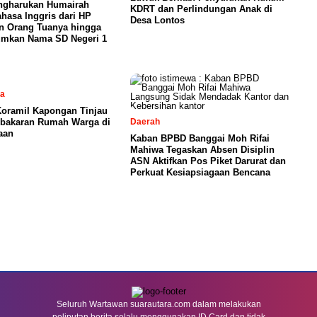
ngharukan Humairah
KDRT dan Perlindungan Anak di
ahasa Inggris dari HP
Desa Lontos
n Orang Tuanya hingga
mkan Nama SD Negeri 1
sa
Koramil Kapongan Tinjau
ebakaran Rumah Warga di
Daerah
aan
Kaban BPBD Banggai Moh Rifai
Mahiwa Tegaskan Absen Disiplin
ASN Aktifkan Pos Piket Darurat dan
Perkuat Kesiapsiagaan Bencana
Seluruh Wartawan suarautara.com dalam melakukan