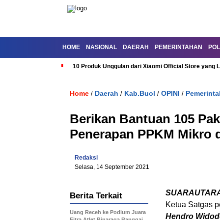
HOME
NASIONAL
DAERAH
PEMERINTAHAN
POL
10 Produk Unggulan dari Xiaomi Official Store yang L
Home
Daerah
Kab.Buol
OPINI
Pemerint
/
/
/
/
Berikan Bantuan 105 Pa
Penerapan PPKM Mikro 
Redaksi
Selasa, 14 September 2021
SUARAUTAR
Berita Terkait
Ketua Satgas p
Uang Receh ke Podium Juara
Hendro Widodo
Fitra Atlet Binaraga Banggai