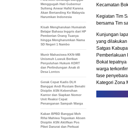
Menggugah Hati Gubernur
Kecamatan Boka
Sulteng Anwar Hafid Karena
Akan Bertanding Ke Malaysia
Kegiatan Tim Sa
Harumkan Indonesia
bersama Tim s
Kisah Mengharukan Humairah
Belajar Bahasa Inggris dari HP
Kunjungan lapa
Pemberian Orang Tuanya
hingga Mengharumkan Nama
yang dilakukan
SD Negeri 1 Nambo
Satgas Kabupat
Pemberlakuan 
Munir Mahasiswa KKN-MB
Unismuh Luwuk Berikan
Bokat tepatnya
Penyuluhan Hukum KDRT
dan Perlindungan Anak di
warga terkonfi
Desa Lontos
fase penyebara
Kategori Zona 
Gerak Cepat Kadis DLH
Banggai Andi Rustam Benahi
Disiplin ASN Kebersihan
Kantor dan Siapkan Nomor
Unit Reaksi Cepat
Penanganan Sampah Warga
Kaban BPBD Banggai Moh
Rifai Mahiwa Tegaskan Absen
Disiplin ASN Aktifkan Pos
Piket Darurat dan Perkuat