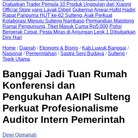
Diabaikan Trader Pemula
10 Produk Unggulan dari Xiaomi
Official Store yang Layak Dibeli
Gubernur Anwar Hafid Hadiri
Rapat Paripurna HUT ke-62 Sulteng, Ajak Perkuat
Kolaborasi Menuju Sulteng Nambaso
Permandian Malotong
Ramai Pengunjung, Tiket Masuk Cuma Rp5.000
Polisi
Bergerak Cepat, Pesta Miras di Anjungan Leok 1 Dibubarkan
Dini Hari
Home
/
Daerah
/
Ekonomi & Bisnis
/
Kab.Luwuk Banggai
/
Nasional
/
Pemerintahan
/
Sastra Seni Budaya
/
Sulteng
/
Topik Utama
Banggai Jadi Tuan Rumah
Konferensi dan
Pengukuhan AAIPI Sulteng
Perkuat Profesionalisme
Auditor Intern Pemerintah
Dewi Qomariah