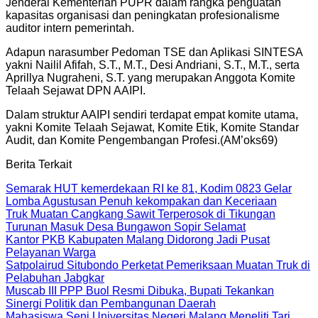
Jenderal Kementerian PUPR dalam rangka penguatan
kapasitas organisasi dan peningkatan profesionalisme
auditor intern pemerintah.
Adapun narasumber Pedoman TSE dan Aplikasi SINTESA
yakni Nailil Afifah, S.T., M.T., Desi Andriani, S.T., M.T., serta
Aprillya Nugraheni, S.T. yang merupakan Anggota Komite
Telaah Sejawat DPN AAIPI.
Dalam struktur AAIPI sendiri terdapat empat komite utama,
yakni Komite Telaah Sejawat, Komite Etik, Komite Standar
Audit, dan Komite Pengembangan Profesi.(AM’oks69)
Berita Terkait
Semarak HUT kemerdekaan RI ke 81, Kodim 0823 Gelar
Lomba Agustusan Penuh kekompakan dan Keceriaan
Truk Muatan Cangkang Sawit Terperosok di Tikungan
Turunan Masuk Desa Bungawon Sopir Selamat
Kantor PKB Kabupaten Malang Didorong Jadi Pusat
Pelayanan Warga
Satpolairud Situbondo Perketat Pemeriksaan Muatan Truk di
Pelabuhan Jabgkar
Muscab III PPP Buol Resmi Dibuka, Bupati Tekankan
Sinergi Politik dan Pembangunan Daerah
Mahasiswa Seni Universitas Negeri Malang Meneliti Tari