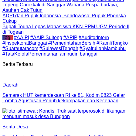
Topeng Carokkak di Sanggar Wahana Puspa budaya,
Asuhan Cak Tutun
ADPI dan Pupuk Indonesia, Bondowoso: Pupuk Phonska
Cukup
Bupati Touna Lepas Mahasiswa KKN-PPM UGM Periode II
di Togean
Tag :
#AAIPI
#AAIPISulteng
#APIP
#AuditorIntern
#InspektoratBanggai
#PemerintahanBersih
#RamliTongko
#Suarautaracom
#SulawesiTengah
#SyafrullahMambuhu
#TataKelolaPemerintahan
amirudin
banggai
Berita Terbaru
Daerah
Semarak HUT kemerdekaan RI ke 81, Kodim 0823 Gelar
Lomba Agustusan Penuh kekompakan dan Keceriaan
Berita Desa