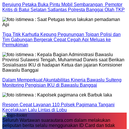
Berujung Petaka Buka Pintu Mobil Sembarangan Pemotor
Kritis di Batui Selatan Satlantas Polresta Banggai Olah TKP
Tiga Titik Karhutla Kepung Pegunungan Toipan Polisi dan
Tim Gabungan Bergerak Cepat Cegah Api Meluas ke
Permukiman
Dalam Memperkuat Akuntabilitas Kinerja Bawaslu Sulteng
Monitoring Pengisian IKU di Bawaslu Banggai
Respon Cepat Layanan 110 Polsek Pagimana Tangani
Kecelakaan Lalu Lintas di Lobu
Seluruh Wartawan suarautara.com dalam melakukan
peliputan berita selalu menggunakan ID Card dan tidak