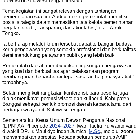
provinsi di Sulawesi Tengah tersebut.
Tema kegiatan ini sangat relevan dengan tantangan
pemerintahan saat ini. Auditor intern pemerintah memiliki
posisi strategis dalam memastikan tata kelola pemerintahan
berjalan efektif, transparan, dan akuntabel,” ujar Ramli
Tongko.
Ia berharap melalui forum tersebut dapat terbangun budaya
kerja pengawasan yang semakin profesional dan berkualitas
demi mendukung pelayanan publik yang lebih baik.
Pemerintah daerah membutuhkan lingkungan pengawasan
yang kuat dan berkualitas agar pelaksanaan program
pembangunan benar-benar tepat sasaran bagi masyarakat,”
tambahnya.
Selain mengikuti rangkaian konferensi, para peserta juga
diajak menikmati potensi wisata dan kuliner di Kabupaten
Banggai sebagai bentuk promosi daerah kepada tamu dari
berbagai wilayah di Sulawesi Tengah.
Sementara itu, Ketua Umum Dewan Pengurus Nasional
(DPN) AAIPI periode
2024–2027
, Iwan Taufiq Purwanto yang
diwakili DR. Ir. Maulidya Indah Jumica,
M.Sc
., melalui zoom
menyampaikan apresiasi kepada seluruh pengurus AAIPI