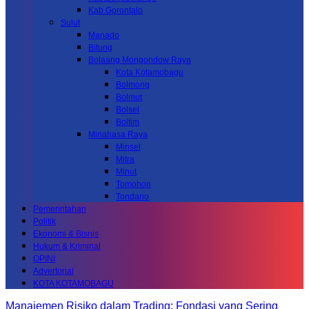
Kab.Gorontalo
Sulut
Manado
Bitung
Bolaang Mongondow Raya
Kota Kotamobagu
Bolmong
Bolmut
Bolsel
Boltim
Minahasa Raya
Minsel
Mitra
Minut
Tomohon
Tondano
Pemerintahan
Politik
Ekonomi & Bisnis
Hukum & Kriminal
OPINI
Advertorial
KOTA KOTAMOBAGU
Manajemen Risiko dalam Trading: Fondasi yang Sering