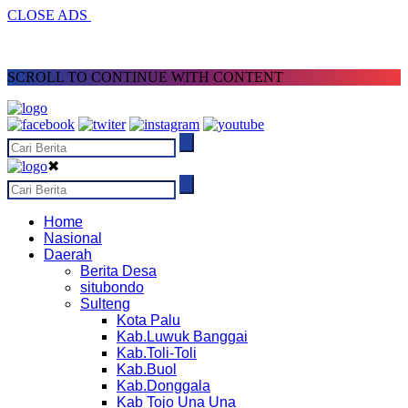
CLOSE ADS
SCROLL TO CONTINUE WITH CONTENT
✖
Home
Nasional
Daerah
Berita Desa
situbondo
Sulteng
Kota Palu
Kab.Luwuk Banggai
Kab.Toli-Toli
Kab.Buol
Kab.Donggala
Kab Tojo Una Una