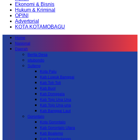
Ekonomi & Bisnis
Hukum & Kriminal
OPINI
Advertorial
KOTA KOTAMOBAGU
Home
Nasional
Daerah
Berita Desa
situbondo
Sulteng
Kota Palu
Kab.Luwuk Banggai
Kab.Toli-Toli
Kab.Buol
Kab.Donggala
Kab Tojo Una Una
Kab.Tojo Una-una
Kab.Banggai Laut
Gorontalo
Kota Gorontalo
Kab Gorontalo Utara
Kab Boalemo
Kab.Bonebolango