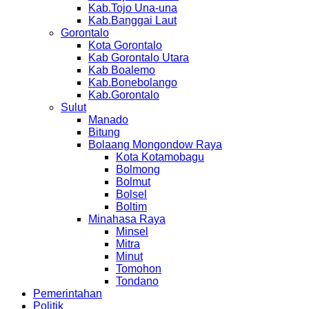
Kab.Tojo Una-una
Kab.Banggai Laut
Gorontalo
Kota Gorontalo
Kab Gorontalo Utara
Kab Boalemo
Kab.Bonebolango
Kab.Gorontalo
Sulut
Manado
Bitung
Bolaang Mongondow Raya
Kota Kotamobagu
Bolmong
Bolmut
Bolsel
Boltim
Minahasa Raya
Minsel
Mitra
Minut
Tomohon
Tondano
Pemerintahan
Politik