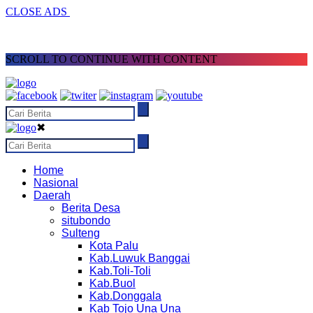
CLOSE ADS
SCROLL TO CONTINUE WITH CONTENT
✖
Home
Nasional
Daerah
Berita Desa
situbondo
Sulteng
Kota Palu
Kab.Luwuk Banggai
Kab.Toli-Toli
Kab.Buol
Kab.Donggala
Kab Tojo Una Una