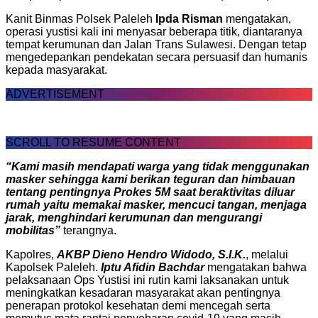
Kanit Binmas Polsek Paleleh
Ipda Risman
mengatakan,
operasi yustisi kali ini menyasar beberapa titik, diantaranya
tempat kerumunan dan Jalan Trans Sulawesi. Dengan tetap
mengedepankan pendekatan secara persuasif dan humanis
kepada masyarakat.
ADVERTISEMENT
SCROLL TO RESUME CONTENT
“Kami masih mendapati warga yang tidak menggunakan
masker sehingga kami berikan teguran dan himbauan
tentang pentingnya Prokes 5M saat beraktivitas diluar
rumah yaitu memakai masker, mencuci tangan, menjaga
jarak, menghindari kerumunan dan mengurangi
mobilitas”
terangnya.
Kapolres,
AKBP Dieno Hendro Widodo, S.I.K.
, melalui
Kapolsek Paleleh.
Iptu Afidin Bachdar
mengatakan bahwa
pelaksanaan Ops Yustisi ini rutin kami laksanakan untuk
meningkatkan kesadaran masyarakat akan pentingnya
penerapan protokol kesehatan demi mencegah serta