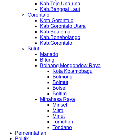
Kab.Tojo Una-una
Kab.Banggai Laut
Gorontalo
Kota Gorontalo
Kab Gorontalo Utara
Kab Boalemo
Kab.Bonebolango
Kab.Gorontalo
Sulut
Manado
Bitung
Bolaang Mongondow Raya
Kota Kotamobagu
Bolmong
Bolmut
Bolsel
Boltim
Minahasa Raya
Minsel
Mitra
Minut
Tomohon
Tondano
Pemerintahan
Politik