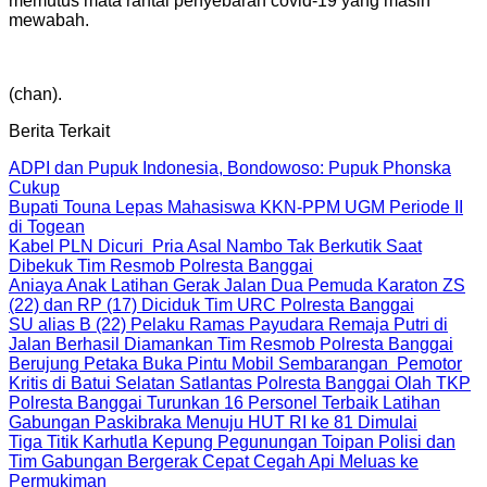
memutus mata rantai penyebaran covid-19 yang masih
mewabah.
(chan).
Berita Terkait
ADPI dan Pupuk Indonesia, Bondowoso: Pupuk Phonska
Cukup
Bupati Touna Lepas Mahasiswa KKN-PPM UGM Periode II
di Togean
Kabel PLN Dicuri Pria Asal Nambo Tak Berkutik Saat
Dibekuk Tim Resmob Polresta Banggai
Aniaya Anak Latihan Gerak Jalan Dua Pemuda Karaton ZS
(22) dan RP (17) Diciduk Tim URC Polresta Banggai
SU alias B (22) Pelaku Ramas Payudara Remaja Putri di
Jalan Berhasil Diamankan Tim Resmob Polresta Banggai
Berujung Petaka Buka Pintu Mobil Sembarangan Pemotor
Kritis di Batui Selatan Satlantas Polresta Banggai Olah TKP
Polresta Banggai Turunkan 16 Personel Terbaik Latihan
Gabungan Paskibraka Menuju HUT RI ke 81 Dimulai
Tiga Titik Karhutla Kepung Pegunungan Toipan Polisi dan
Tim Gabungan Bergerak Cepat Cegah Api Meluas ke
Permukiman