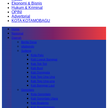
Ekonomi & Bisnis
Hukum & Kriminal
OPINI
Advertorial
KOTA KOTAMOBAGU
Home
Nasional
Daerah
Berita Desa
situbondo
Sulteng
Kota Palu
Kab.Luwuk Banggai
Kab.Toli-Toli
Kab.Buol
Kab.Donggala
Kab Tojo Una Una
Kab.Tojo Una-una
Kab.Banggai Laut
Gorontalo
Kota Gorontalo
Kab Gorontalo Utara
Kab Boalemo
Kab.Bonebolango