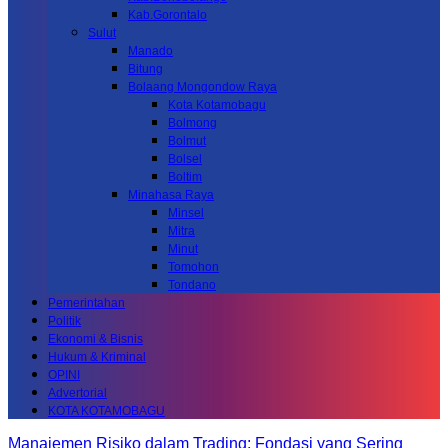
Kab.Gorontalo
Sulut
Manado
Bitung
Bolaang Mongondow Raya
Kota Kotamobagu
Bolmong
Bolmut
Bolsel
Boltim
Minahasa Raya
Minsel
Mitra
Minut
Tomohon
Tondano
Pemerintahan
Politik
Ekonomi & Bisnis
Hukum & Kriminal
OPINI
Advertorial
KOTA KOTAMOBAGU
Manajemen Risiko dalam Trading: Fondasi yang Sering