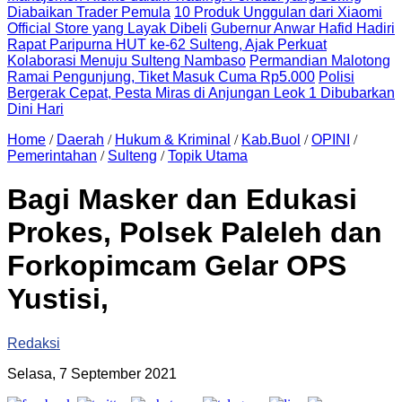
Diabaikan Trader Pemula
10 Produk Unggulan dari Xiaomi
Official Store yang Layak Dibeli
Gubernur Anwar Hafid Hadiri
Rapat Paripurna HUT ke-62 Sulteng, Ajak Perkuat
Kolaborasi Menuju Sulteng Nambaso
Permandian Malotong
Ramai Pengunjung, Tiket Masuk Cuma Rp5.000
Polisi
Bergerak Cepat, Pesta Miras di Anjungan Leok 1 Dibubarkan
Dini Hari
Home
/
Daerah
/
Hukum & Kriminal
/
Kab.Buol
/
OPINI
/
Pemerintahan
/
Sulteng
/
Topik Utama
Bagi Masker dan Edukasi
Prokes, Polsek Paleleh dan
Forkopimcam Gelar OPS
Yustisi,
Redaksi
Selasa, 7 September 2021