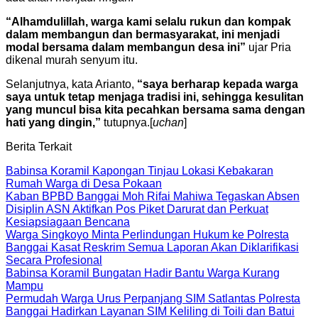
“Alhamdulillah, warga kami selalu rukun dan kompak
dalam membangun dan bermasyarakat, ini menjadi
modal bersama dalam membangun desa ini”
ujar Pria
dikenal murah senyum itu.
Selanjutnya, kata Arianto,
“saya berharap kepada warga
saya untuk tetap menjaga tradisi ini, sehingga kesulitan
yang muncul bisa kita pecahkan bersama sama dengan
hati yang dingin,”
tutupnya.[
uchan
]
Berita Terkait
Babinsa Koramil Kapongan Tinjau Lokasi Kebakaran
Rumah Warga di Desa Pokaan
Kaban BPBD Banggai Moh Rifai Mahiwa Tegaskan Absen
Disiplin ASN Aktifkan Pos Piket Darurat dan Perkuat
Kesiapsiagaan Bencana
Warga Singkoyo Minta Perlindungan Hukum ke Polresta
Banggai Kasat Reskrim Semua Laporan Akan Diklarifikasi
Secara Profesional
Babinsa Koramil Bungatan Hadir Bantu Warga Kurang
Mampu
Permudah Warga Urus Perpanjang SIM Satlantas Polresta
Banggai Hadirkan Layanan SIM Keliling di Toili dan Batui