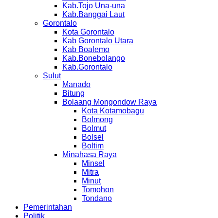
Kab.Tojo Una-una
Kab.Banggai Laut
Gorontalo
Kota Gorontalo
Kab Gorontalo Utara
Kab Boalemo
Kab.Bonebolango
Kab.Gorontalo
Sulut
Manado
Bitung
Bolaang Mongondow Raya
Kota Kotamobagu
Bolmong
Bolmut
Bolsel
Boltim
Minahasa Raya
Minsel
Mitra
Minut
Tomohon
Tondano
Pemerintahan
Politik