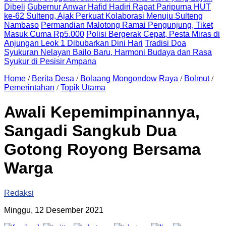
Dibeli
Gubernur Anwar Hafid Hadiri Rapat Paripurna HUT
ke-62 Sulteng, Ajak Perkuat Kolaborasi Menuju Sulteng
Nambaso
Permandian Malotong Ramai Pengunjung, Tiket
Masuk Cuma Rp5.000
Polisi Bergerak Cepat, Pesta Miras di
Anjungan Leok 1 Dibubarkan Dini Hari
Tradisi Doa
Syukuran Nelayan Bailo Baru, Harmoni Budaya dan Rasa
Syukur di Pesisir Ampana
Home
/
Berita Desa
/
Bolaang Mongondow Raya
/
Bolmut
/
Pemerintahan
/
Topik Utama
Awali Kepemimpinannya,
Sangadi Sangkub Dua
Gotong Royong Bersama
Warga
Redaksi
Minggu, 12 Desember 2021