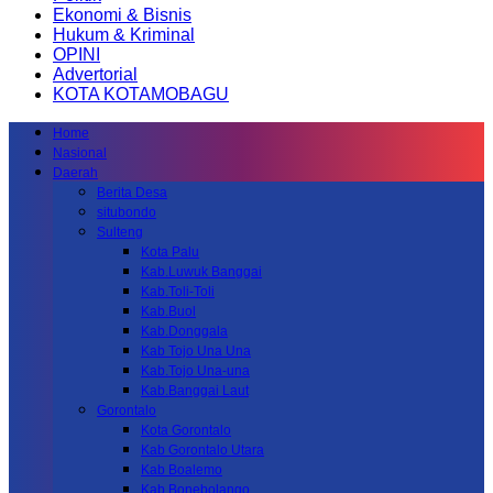
Ekonomi & Bisnis
Hukum & Kriminal
OPINI
Advertorial
KOTA KOTAMOBAGU
Home
Nasional
Daerah
Berita Desa
situbondo
Sulteng
Kota Palu
Kab.Luwuk Banggai
Kab.Toli-Toli
Kab.Buol
Kab.Donggala
Kab Tojo Una Una
Kab.Tojo Una-una
Kab.Banggai Laut
Gorontalo
Kota Gorontalo
Kab Gorontalo Utara
Kab Boalemo
Kab.Bonebolango