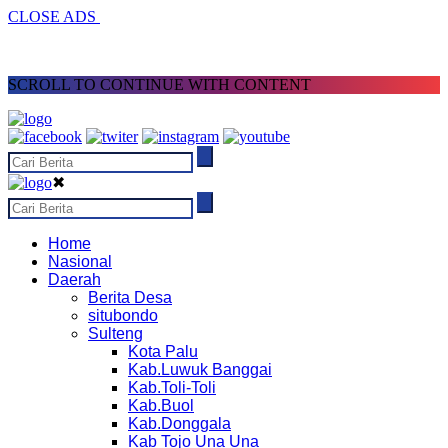
CLOSE ADS
SCROLL TO CONTINUE WITH CONTENT
✖
Home
Nasional
Daerah
Berita Desa
situbondo
Sulteng
Kota Palu
Kab.Luwuk Banggai
Kab.Toli-Toli
Kab.Buol
Kab.Donggala
Kab Tojo Una Una