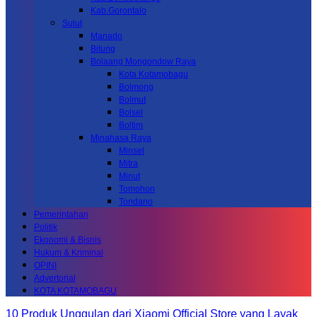
Kab.Gorontalo
Sulut
Manado
Bitung
Bolaang Mongondow Raya
Kota Kotamobagu
Bolmong
Bolmut
Bolsel
Boltim
Minahasa Raya
Minsel
Mitra
Minut
Tomohon
Tondano
Pemerintahan
Politik
Ekonomi & Bisnis
Hukum & Kriminal
OPINI
Advertorial
KOTA KOTAMOBAGU
10 Produk Unggulan dari Xiaomi Official Store yang Layak