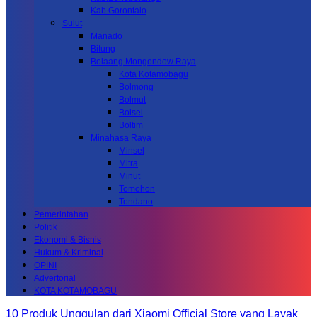
Kab.Gorontalo
Sulut
Manado
Bitung
Bolaang Mongondow Raya
Kota Kotamobagu
Bolmong
Bolmut
Bolsel
Boltim
Minahasa Raya
Minsel
Mitra
Minut
Tomohon
Tondano
Pemerintahan
Politik
Ekonomi & Bisnis
Hukum & Kriminal
OPINI
Advertorial
KOTA KOTAMOBAGU
10 Produk Unggulan dari Xiaomi Official Store yang Layak