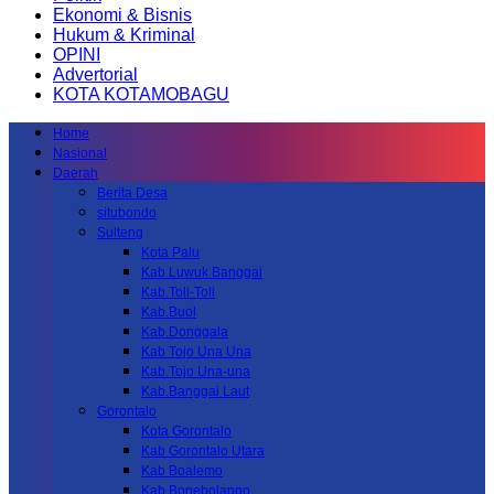
Ekonomi & Bisnis
Hukum & Kriminal
OPINI
Advertorial
KOTA KOTAMOBAGU
Home
Nasional
Daerah
Berita Desa
situbondo
Sulteng
Kota Palu
Kab.Luwuk Banggai
Kab.Toli-Toli
Kab.Buol
Kab.Donggala
Kab Tojo Una Una
Kab.Tojo Una-una
Kab.Banggai Laut
Gorontalo
Kota Gorontalo
Kab Gorontalo Utara
Kab Boalemo
Kab.Bonebolango