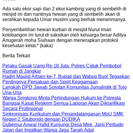
Ada satu ekor sapi dan 2 ekor kambing yang di sembelih di
mesjid ini dan nantinya hewan yang di sembelih akan di
serahkan kepada Umar muslim yang berhak menerimanya.
Penyembelihan hewan kurban di mesjid Nurul iman
kotobangon ini turut di saksikan oleh keluarga besar Aditya
Anugerah moha Siahaan dengan menerapkan protokol
kesehatan ketat.* (kaka)
Berita Terkait
Pelaku Gasak Uang Rp 18 Juta, Polres Ciduk Pembobol
Rumah di Jangkar
Hadiri Maulid Arbain ke-7, Bupati dan Wabup Buol Tegaskan
Pentingnya Persatuan dan Spirit Keagamaan
Langkah DPD Jawab Sorotan Komunitas Jurnalistik di Tojo
Una-Una
Warga Singkoyo Minta Perlindungan Hukum ke Polresta
Banggai Kasat Reskrim Semua Laporan Akan Diklarifikasi
Secara Profesional
Sinkronisasi Kurikulum dan Penandatanganan MoU SMK
Negeri 2 Situbondo dengan DUDIKA
Gubernur Anwar Hafid Kunjungi Desa Mire, Janji Perbaiki
Jalan dan Ingatkan Warga Jaga Tanah Adat