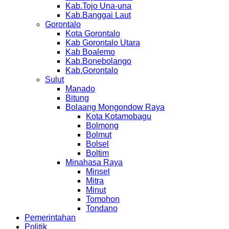
Kab.Tojo Una-una
Kab.Banggai Laut
Gorontalo
Kota Gorontalo
Kab Gorontalo Utara
Kab Boalemo
Kab.Bonebolango
Kab.Gorontalo
Sulut
Manado
Bitung
Bolaang Mongondow Raya
Kota Kotamobagu
Bolmong
Bolmut
Bolsel
Boltim
Minahasa Raya
Minsel
Mitra
Minut
Tomohon
Tondano
Pemerintahan
Politik