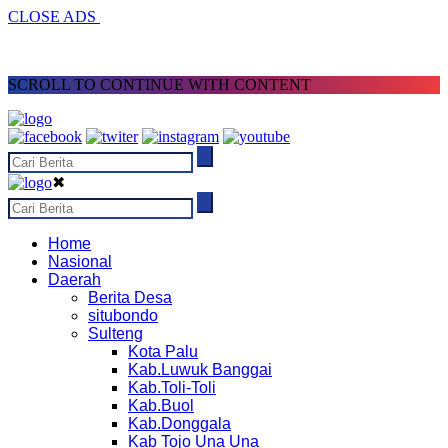
CLOSE ADS
SCROLL TO CONTINUE WITH CONTENT
✖
Home
Nasional
Daerah
Berita Desa
situbondo
Sulteng
Kota Palu
Kab.Luwuk Banggai
Kab.Toli-Toli
Kab.Buol
Kab.Donggala
Kab Tojo Una Una