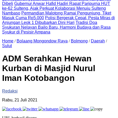
Dibeli
Gubernur Anwar Hafid Hadiri Rapat Paripurna HUT
ke-62 Sulteng, Ajak Perkuat Kolaborasi Menuju Sulteng
Nambaso
Permandian Malotong Ramai Pengunjung, Tiket
Masuk Cuma Rp5.000
Polisi Bergerak Cepat, Pesta Miras di
Anjungan Leok 1 Dibubarkan Dini Hari
Tradisi Doa
Syukuran Nelayan Bailo Baru, Harmoni Budaya dan Rasa
Syukur di Pesisir Ampana
Home
/
Bolaang Mongondow Raya
/
Bolmong
/
Daerah
/
Sulut
ADM Serahkan Hewan
Kurban di Masjid Nurul
Iman Kotobangon
Redaksi
Rabu, 21 Juli 2021
URL berhasil dicopy