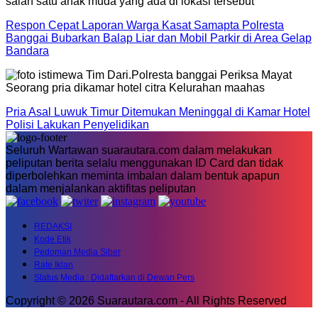
Respon Cepat Laporan Warga Kasat Samapta Polresta
Banggai Bubarkan Balap Liar dan Mobil Parkir di Area Gelap
Bandara
Pria Asal Luwuk Timur Ditemukan Meninggal di Kamar Hotel
Polisi Lakukan Penyelidikan
Seluruh Wartawan suarautara.com dalam melakukan
peliputan berita selalu menggunakan ID Card dan tidak
diperbolehkan meminta imbalan dalam bentuk apapun
dalam menjalankan aktifitas peliputan
REDAKSI
Kode Etik
Pedoman Media Siber
Rate Iklan
Status Media : Didaftarkan di Dewan Pers
Copyright © 2026 Suarautara.com - All Rights Reserved