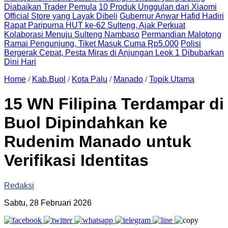
Diabaikan Trader Pemula
10 Produk Unggulan dari Xiaomi
Official Store yang Layak Dibeli
Gubernur Anwar Hafid Hadiri
Rapat Paripurna HUT ke-62 Sulteng, Ajak Perkuat
Kolaborasi Menuju Sulteng Nambaso
Permandian Malotong
Ramai Pengunjung, Tiket Masuk Cuma Rp5.000
Polisi
Bergerak Cepat, Pesta Miras di Anjungan Leok 1 Dibubarkan
Dini Hari
Home
/
Kab.Buol
/
Kota Palu
/
Manado
/
Topik Utama
15 WN Filipina Terdampar di
Buol Dipindahkan ke
Rudenim Manado untuk
Verifikasi Identitas
Redaksi
Sabtu, 28 Februari 2026