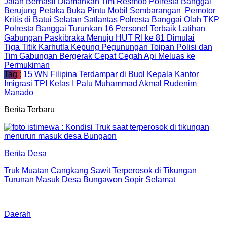
Jalan Berhasil Diamankan Tim Resmob Polresta Banggai
Berujung Petaka Buka Pintu Mobil Sembarangan Pemotor
Kritis di Batui Selatan Satlantas Polresta Banggai Olah TKP
Polresta Banggai Turunkan 16 Personel Terbaik Latihan
Gabungan Paskibraka Menuju HUT RI ke 81 Dimulai
Tiga Titik Karhutla Kepung Pegunungan Toipan Polisi dan
Tim Gabungan Bergerak Cepat Cegah Api Meluas ke
Permukiman
Tag :
15 WN Filipina Terdampar di Buol
Kepala Kantor
Imigrasi TPI Kelas I Palu
Muhammad Akmal
Rudenim
Manado
Berita Terbaru
Berita Desa
Truk Muatan Cangkang Sawit Terperosok di Tikungan
Turunan Masuk Desa Bungawon Sopir Selamat
Daerah