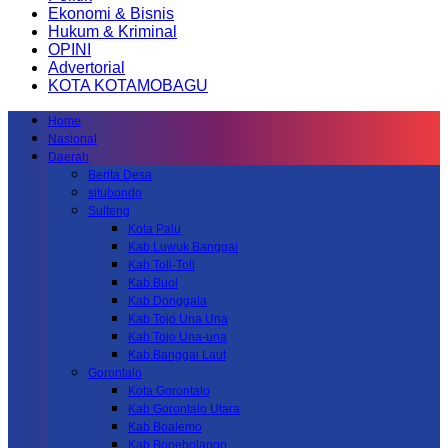
Ekonomi & Bisnis
Hukum & Kriminal
OPINI
Advertorial
KOTA KOTAMOBAGU
Home
Nasional
Daerah
Berita Desa
situbondo
Sulteng
Kota Palu
Kab.Luwuk Banggai
Kab.Toli-Toli
Kab.Buol
Kab.Donggala
Kab Tojo Una Una
Kab.Tojo Una-una
Kab.Banggai Laut
Gorontalo
Kota Gorontalo
Kab Gorontalo Utara
Kab Boalemo
Kab.Bonebolango