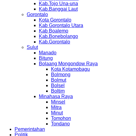
Kab.Tojo Una-una
Kab.Banggai Laut
Gorontalo
Kota Gorontalo
Kab Gorontalo Utara
Kab Boalemo
Kab.Bonebolango
Kab.Gorontalo
Sulut
Manado
Bitung
Bolaang Mongondow Raya
Kota Kotamobagu
Bolmong
Bolmut
Bolsel
Boltim
Minahasa Raya
Minsel
Mitra
Minut
Tomohon
Tondano
Pemerintahan
Politik