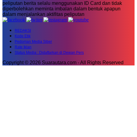
peliputan berita selalu menggunakan ID Card dan tidak
diperbolehkan meminta imbalan dalam bentuk apapun
dalam menjalankan aktifitas peliputan
REDAKSI
Kode Etik
Pedoman Media Siber
Rate Iklan
Status Media : Didaftarkan di Dewan Pers
Copyright © 2026 Suarautara.com - All Rights Reserved