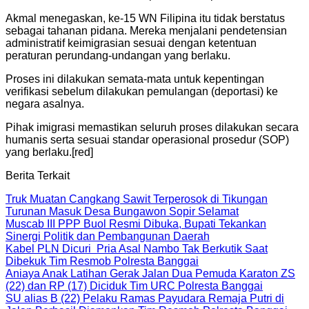
Akmal menegaskan, ke-15 WN Filipina itu tidak berstatus
sebagai tahanan pidana. Mereka menjalani pendetensian
administratif keimigrasian sesuai dengan ketentuan
peraturan perundang-undangan yang berlaku.
Proses ini dilakukan semata-mata untuk kepentingan
verifikasi sebelum dilakukan pemulangan (deportasi) ke
negara asalnya.
Pihak imigrasi memastikan seluruh proses dilakukan secara
humanis serta sesuai standar operasional prosedur (SOP)
yang berlaku.[red]
Berita Terkait
Truk Muatan Cangkang Sawit Terperosok di Tikungan
Turunan Masuk Desa Bungawon Sopir Selamat
Muscab III PPP Buol Resmi Dibuka, Bupati Tekankan
Sinergi Politik dan Pembangunan Daerah
Kabel PLN Dicuri Pria Asal Nambo Tak Berkutik Saat
Dibekuk Tim Resmob Polresta Banggai
Aniaya Anak Latihan Gerak Jalan Dua Pemuda Karaton ZS
(22) dan RP (17) Diciduk Tim URC Polresta Banggai
SU alias B (22) Pelaku Ramas Payudara Remaja Putri di