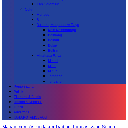
Kab.Gorontalo
Sulut
Manado
Bitung
Bolaang Mongondow Raya
Kota Kotamobagu
Bolmong
Bolmut
Bolsel
Boltim
Minahasa Raya
Minsel
Mitra
Minut
Tomohon
Tondano
Pemerintahan
Politik
Ekonomi & Bisnis
Hukum & Kriminal
OPINI
Advertorial
KOTA KOTAMOBAGU
Manajemen Risiko dalam Trading: Fondasi yang Sering