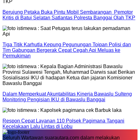
Berujung Petaka Buka Pintu Mobil Sembarangan Pemotor
Kritis di Batui Selatan Satlantas Polresta Banggai Olah TKP
Tiga Titik Karhutla Kepung Pegunungan Toipan Polisi dan
Tim Gabungan Bergerak Cepat Cegah Api Meluas ke
Permukiman
Dalam Memperkuat Akuntabilitas Kinerja Bawaslu Sulteng
Monitoring Pengisian IKU di Bawaslu Banggai
Respon Cepat Layanan 110 Polsek Pagimana Tangani
Kecelakaan Lalu Lintas di Lobu
Seluruh Wartawan suarautara.com dalam melakukan