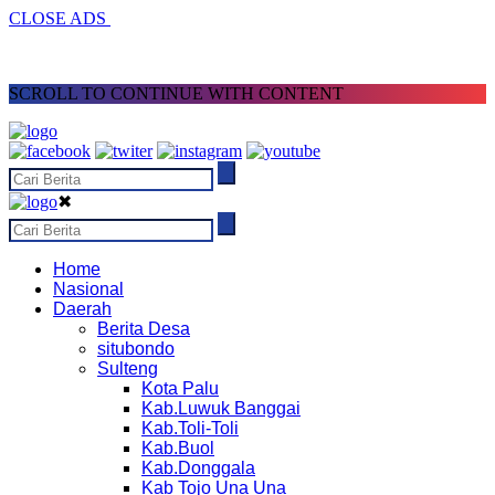
CLOSE ADS
SCROLL TO CONTINUE WITH CONTENT
✖
Home
Nasional
Daerah
Berita Desa
situbondo
Sulteng
Kota Palu
Kab.Luwuk Banggai
Kab.Toli-Toli
Kab.Buol
Kab.Donggala
Kab Tojo Una Una