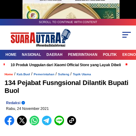
SCROLL TO CONTINUE WITH CONTENT
HOME
NASIONAL
DAERAH
PEMERINTAHAN
POLITIK
EKONOM
10 Produk Unggulan dari Xiaomi Official Store yang Layak Dibeli
G
/
/
/
/
Home
Kab.Buol
Pemerintahan
Sulteng
Topik Utama
134 Pejabat Fusngsional Dilantik Bupati
Buol
Redaksi
Rabu, 24 November 2021