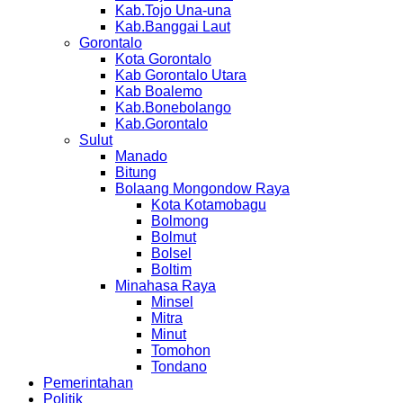
Kab.Tojo Una-una
Kab.Banggai Laut
Gorontalo
Kota Gorontalo
Kab Gorontalo Utara
Kab Boalemo
Kab.Bonebolango
Kab.Gorontalo
Sulut
Manado
Bitung
Bolaang Mongondow Raya
Kota Kotamobagu
Bolmong
Bolmut
Bolsel
Boltim
Minahasa Raya
Minsel
Mitra
Minut
Tomohon
Tondano
Pemerintahan
Politik