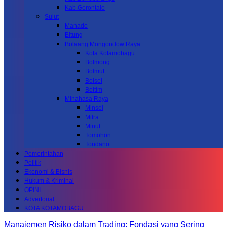
Kab.Gorontalo
Sulut
Manado
Bitung
Bolaang Mongondow Raya
Kota Kotamobagu
Bolmong
Bolmut
Bolsel
Boltim
Minahasa Raya
Minsel
Mitra
Minut
Tomohon
Tondano
Pemerintahan
Politik
Ekonomi & Bisnis
Hukum & Kriminal
OPINI
Advertorial
KOTA KOTAMOBAGU
Manajemen Risiko dalam Trading: Fondasi yang Sering