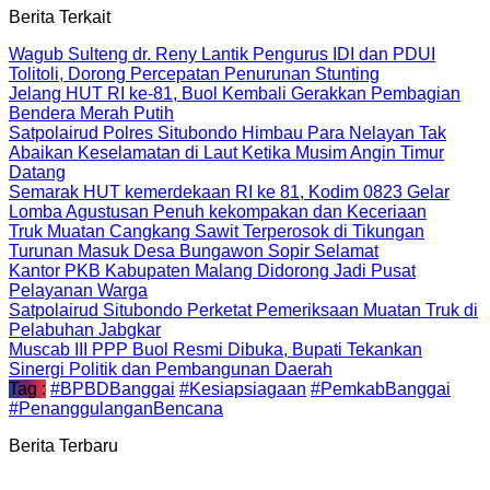
Berita Terkait
Wagub Sulteng dr. Reny Lantik Pengurus IDI dan PDUI
Tolitoli, Dorong Percepatan Penurunan Stunting
Jelang HUT RI ke-81, Buol Kembali Gerakkan Pembagian
Bendera Merah Putih
Satpolairud Polres Situbondo Himbau Para Nelayan Tak
Abaikan Keselamatan di Laut Ketika Musim Angin Timur
Datang
Semarak HUT kemerdekaan RI ke 81, Kodim 0823 Gelar
Lomba Agustusan Penuh kekompakan dan Keceriaan
Truk Muatan Cangkang Sawit Terperosok di Tikungan
Turunan Masuk Desa Bungawon Sopir Selamat
Kantor PKB Kabupaten Malang Didorong Jadi Pusat
Pelayanan Warga
Satpolairud Situbondo Perketat Pemeriksaan Muatan Truk di
Pelabuhan Jabgkar
Muscab III PPP Buol Resmi Dibuka, Bupati Tekankan
Sinergi Politik dan Pembangunan Daerah
Tag :
#BPBDBanggai
#Kesiapsiagaan
#PemkabBanggai
#PenanggulanganBencana
Berita Terbaru