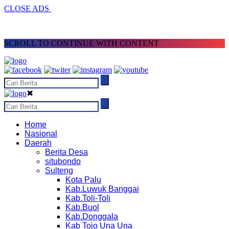
CLOSE ADS
SCROLL TO CONTINUE WITH CONTENT
✖
Home
Nasional
Daerah
Berita Desa
situbondo
Sulteng
Kota Palu
Kab.Luwuk Banggai
Kab.Toli-Toli
Kab.Buol
Kab.Donggala
Kab Tojo Una Una