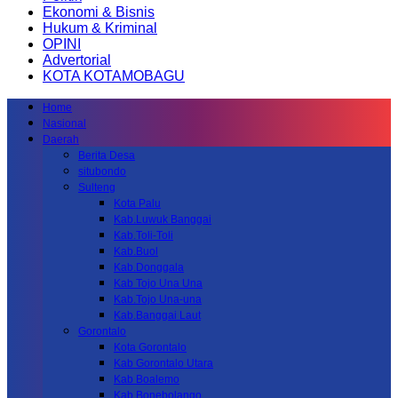
Ekonomi & Bisnis
Hukum & Kriminal
OPINI
Advertorial
KOTA KOTAMOBAGU
Home
Nasional
Daerah
Berita Desa
situbondo
Sulteng
Kota Palu
Kab.Luwuk Banggai
Kab.Toli-Toli
Kab.Buol
Kab.Donggala
Kab Tojo Una Una
Kab.Tojo Una-una
Kab.Banggai Laut
Gorontalo
Kota Gorontalo
Kab Gorontalo Utara
Kab Boalemo
Kab.Bonebolango