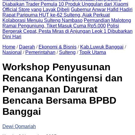
Diabaikan Trader Pemula
10 Produk Unggulan dari Xiaomi
Official Store yang Layak Dibeli
Gubernur Anwar Hafid Hadiri
Rapat Paripurna HUT ke-62 Sulteng, Ajak Perkuat
Kolaborasi Menuju Sulteng Nambaso
Permandian Malotong
Ramai Pengunjung, Tiket Masuk Cuma Rp5.000
Polisi
Bergerak Cepat, Pesta Miras di Anjungan Leok 1 Dibubarkan
Dini Hari
Home
/
Daerah
/
Ekonomi & Bisnis
/
Kab.Luwuk Banggai
/
Nasional
/
Pemerintahan
/
Sulteng
/
Topik Utama
Workshop Penyusunan
Rencana Kontingensi dan
Penanganan Darurat
Bencana Bersama BPBD
Banggai
Dewi Qomariah