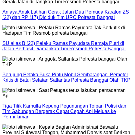
Aniaya Anak Latihan Gerak Jalan Dua Pemuda Karaton ZS
(22) dan RP (17) Diciduk Tim URC Polresta Banggai
SU alias B (22) Pelaku Ramas Payudara Remaja Putri di
Jalan Berhasil Diamankan Tim Resmob Polresta Banggai
Berujung Petaka Buka Pintu Mobil Sembarangan Pemotor
Kritis di Batui Selatan Satlantas Polresta Banggai Olah TKP
Tiga Titik Karhutla Kepung Pegunungan Toipan Polisi dan
Tim Gabungan Bergerak Cepat Cegah Api Meluas ke
Permukiman