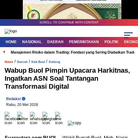
SCROLL TO CONTINUE WITH CONTENT
HOME
NASIONAL
DAERAH
PEMERINTAHAN
POLITIK
EKONOM
Manajemen Risiko dalam Trading: Fondasi yang Sering Diabaikan Trade
/
/
/
Home
Daerah
Kab.Buol
Sulteng
Wabup Buol Pimpin Upacara Harkitnas,
Ingatkan ASN Soal Tantangan
Transformasi Digital
Redaksi
Rabu, 20 Mei 2026
Suarautara.com,BUOL
– Wakil Bupati Buol, Moh. Nasir