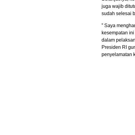
juga wajib ditu
sudah selesai 
” Saya mengha
kesempatan ini
dalam pelaksan
Presiden RI gu
penyelamatan k