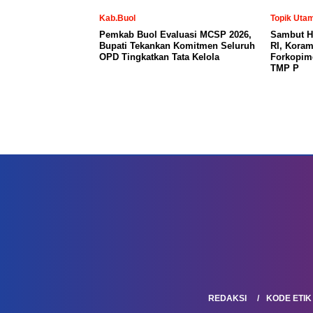
Kab.Buol
Topik Uta
Pemkab Buol Evaluasi MCSP 2026,
Sambut H
Bupati Tekankan Komitmen Seluruh
RI, Koram
OPD Tingkatkan Tata Kelola
Forkopimd
TMP P
REDAKSI
KODE ETIK