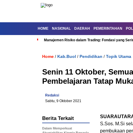
HOME
NASIONAL
DAERAH
PEMERINTAHAN
POL
Manajemen Risiko dalam Trading: Fondasi yang Seri
Home
Kab.Buol
Pendidikan
Topik Utama
/
/
/
Senin 11 Oktober, Semua
Pembelajaran Tatap Muk
Redaksi
Sabtu, 9 Oktober 2021
SUARAUTARA
Berita Terkait
S.Sos. M.Si sel
Dalam Memperkuat
pembukaan pemb
Akuntabilitas Kinerja Bawaslu