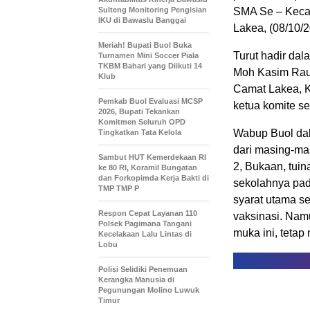
Sulteng Monitoring Pengisian
SMA Se – Kecam
IKU di Bawaslu Banggai
Lakea, (08/10/2
Meriah! Bupati Buol Buka
Turut hadir da
Turnamen Mini Soccer Piala
TKBM Bahari yang Diikuti 14
Moh Kasim Rauf
Klub
Camat Lakea, K
Pemkab Buol Evaluasi MCSP
ketua komite se
2026, Bupati Tekankan
Komitmen Seluruh OPD
Wabup Buol dal
Tingkatkan Tata Kelola
dari masing-ma
Sambut HUT Kemerdekaan RI
2, Bukaan, tui
ke 80 RI, Koramil Bungatan
dan Forkopimda Kerja Bakti di
sekolahnya pad
TMP TMP P
syarat utama s
Respon Cepat Layanan 110
vaksinasi. Nam
Polsek Pagimana Tangani
muka ini, tetap
Kecelakaan Lalu Lintas di
Lobu
Polisi Selidiki Penemuan
Kerangka Manusia di
Pegunungan Molino Luwuk
Timur