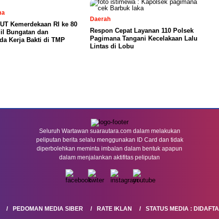
ma
Daerah
UT Kemerdekaan RI ke 80
Respon Cepat Layanan 110 Polsek
il Bungatan dan
Pagimana Tangani Kecelakaan Lalu
a Kerja Bakti di TMP
Lintas di Lobu
Seluruh Wartawan suarautara.com dalam melakukan
peliputan berita selalu menggunakan ID Card dan tidak
diperbolehkan meminta imbalan dalam bentuk apapun
dalam menjalankan aktifitas peliputan
PEDOMAN MEDIA SIBER
RATE IKLAN
STATUS MEDIA : DIDAFT