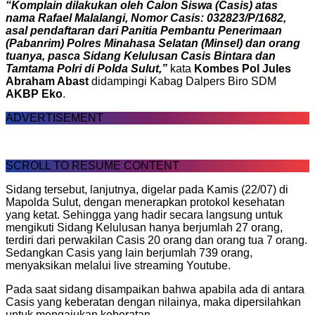
“Komplain dilakukan oleh Calon Siswa (Casis) atas
nama Rafael Malalangi, Nomor Casis: 032823/P/1682,
asal pendaftaran dari Panitia Pembantu Penerimaan
(Pabanrim) Polres Minahasa Selatan (Minsel) dan orang
tuanya, pasca Sidang Kelulusan Casis Bintara dan
Tamtama Polri di Polda Sulut,”
kata
Kombes Pol Jules
Abraham Abast
didampingi Kabag Dalpers Biro SDM
AKBP Eko
.
ADVERTISEMENT
SCROLL TO RESUME CONTENT
Sidang tersebut, lanjutnya, digelar pada Kamis (22/07) di
Mapolda Sulut, dengan menerapkan protokol kesehatan
yang ketat. Sehingga yang hadir secara langsung untuk
mengikuti Sidang Kelulusan hanya berjumlah 27 orang,
terdiri dari perwakilan Casis 20 orang dan orang tua 7 orang.
Sedangkan Casis yang lain berjumlah 739 orang,
menyaksikan melalui live streaming Youtube.
Pada saat sidang disampaikan bahwa apabila ada di antara
Casis yang keberatan dengan nilainya, maka dipersilahkan
untuk mengajukan keberatan.