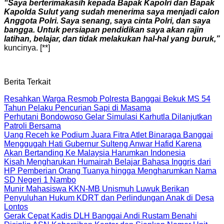
“Saya berterimakasih kepada Bapak Kapolri dan Bapak
Kapolda Sulut yang sudah menerima saya menjadi calon
Anggota Polri. Saya senang, saya cinta Polri, dan saya
bangga. Untuk persiapan pendidikan saya akan rajin
latihan, belajar, dan tidak melakukan hal-hal yang buruk,”
kuncinya. [**]
Berita Terkait
Resahkan Warga Resmob Polresta Banggai Bekuk MS 54
Tahun Pelaku Pencurian Sapi di Masama
Perhutani Bondowoso Gelar Simulasi Karhutla Dilanjutkan
Patroli Bersama
Uang Receh ke Podium Juara Fitra Atlet Binaraga Banggai
Menggugah Hati Gubernur Sulteng Anwar Hafid Karena
Akan Bertanding Ke Malaysia Harumkan Indonesia
Kisah Mengharukan Humairah Belajar Bahasa Inggris dari
HP Pemberian Orang Tuanya hingga Mengharumkan Nama
SD Negeri 1 Nambo
Munir Mahasiswa KKN-MB Unismuh Luwuk Berikan
Penyuluhan Hukum KDRT dan Perlindungan Anak di Desa
Lontos
Gerak Cepat Kadis DLH Banggai Andi Rustam Benahi