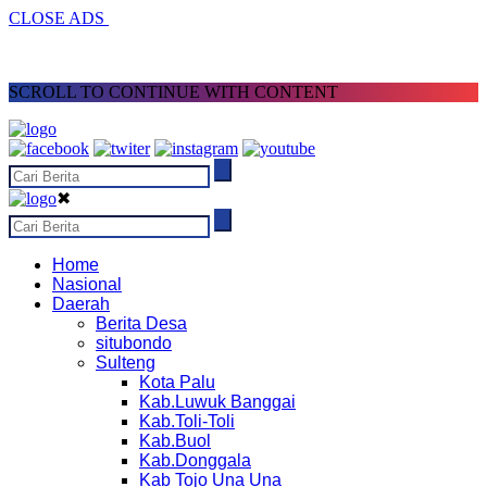
CLOSE ADS
SCROLL TO CONTINUE WITH CONTENT
✖
Home
Nasional
Daerah
Berita Desa
situbondo
Sulteng
Kota Palu
Kab.Luwuk Banggai
Kab.Toli-Toli
Kab.Buol
Kab.Donggala
Kab Tojo Una Una