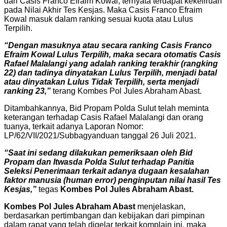
dari Casis Franco Efraim Kowal, ternyata terdapat kekeliruan
pada Nilai Akhir Tes Kesjas. Maka Casis Franco Efraim
Kowal masuk dalam ranking sesuai kuota atau Lulus
Terpilih.
“Dengan masuknya atau secara ranking Casis Franco
Efraim Kowal Lulus Terpilih, maka secara otomatis Casis
Rafael Malalangi yang adalah ranking terakhir (rangking
22) dan tadinya dinyatakan Lulus Terpilih, menjadi batal
atau dinyatakan Lulus Tidak Terpilih, serta menjadi
ranking 23,”
terang Kombes Pol Jules Abraham Abast.
Ditambahkannya, Bid Propam Polda Sulut telah meminta
keterangan terhadap Casis Rafael Malalangi dan orang
tuanya, terkait adanya Laporan Nomor:
LP/62/VII/2021/Subbagyanduan tanggal 26 Juli 2021.
“Saat ini sedang dilakukan pemeriksaan oleh Bid
Propam dan Itwasda Polda Sulut terhadap Panitia
Seleksi Penerimaan terkait adanya dugaan kesalahan
faktor manusia (human error) penginputan nilai hasil Tes
Kesjas,”
tegas
Kombes Pol Jules Abraham Abast.
Kombes Pol Jules Abraham Abast
menjelaskan,
berdasarkan pertimbangan dan kebijakan dari pimpinan
dalam rapat yang telah digelar terkait komplain ini, maka