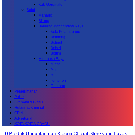
Kab.Gorontalo
Sulut
Manado
Bitung
Bolaang Mongondow Raya
Kota Kotamobagu
Bolmong
Bolmut
Bolsel
Boltim
Minahasa Raya
Minsel
Mitra
Minut
Tomohon
Tondano
Pemerintahan
Politik
Ekonomi & Bisnis
Hukum & Kriminal
OPINI
Advertorial
KOTA KOTAMOBAGU
10 Produk Unggulan dari Xiaomi Official Store yang Layak