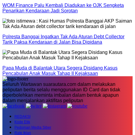
WOM Finance Palu Kembali Diadukan ke OJK Sengketa
Penarikan Kendaraan Jadi Sorotan
Polresta Banggai Ingatkan Tak Ada Aturan Debt Collector
Tarik Paksa Kendaraan di Jalan Bisa Dipidana
Papa Muda di Balantak Utara Segera Disidang Kasus
Pencabulan Anak Masuk Tahap II Kejaksaan
Seluruh Wartawan suarautara.com dalam melakukan
peliputan berita selalu menggunakan ID Card dan tidak
diperbolehkan meminta imbalan dalam bentuk apapun
dalam menjalankan aktifitas peliputan
REDAKSI
Kode Etik
Pedoman Media Siber
Rate Iklan