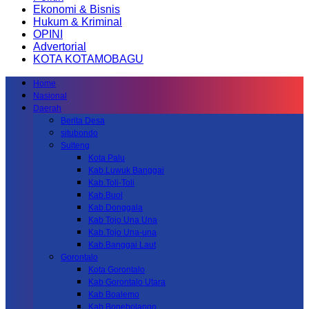
Ekonomi & Bisnis
Hukum & Kriminal
OPINI
Advertorial
KOTA KOTAMOBAGU
Home
Nasional
Daerah
Berita Desa
situbondo
Sulteng
Kota Palu
Kab.Luwuk Banggai
Kab.Toli-Toli
Kab.Buol
Kab.Donggala
Kab Tojo Una Una
Kab.Tojo Una-una
Kab.Banggai Laut
Gorontalo
Kota Gorontalo
Kab Gorontalo Utara
Kab Boalemo
Kab.Bonebolango