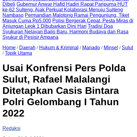
Dibeli
Gubernur Anwar Hafid Hadiri Rapat Paripurna HUT
ke-62 Sulteng, Ajak Perkuat Kolaborasi Menuju Sulteng
Nambaso
Permandian Malotong Ramai Pengunjung, Tiket
Masuk Cuma Rp5.000
Polisi Bergerak Cepat, Pesta Miras di
Anjungan Leok 1 Dibubarkan Dini Hari
Tradisi Doa
Syukuran Nelayan Bailo Baru, Harmoni Budaya dan Rasa
Syukur di Pesisir Ampana
Home
/
Daerah
/
Hukum & Kriminal
/
Manado
/
Minsel
/
Sulut
/
Topik Utama
Usai Konfrensi Pers Polda
Sulut, Rafael Malalangi
Ditetapkan Casis Bintara
Polri Gelombang I Tahun
2022
Redaksi