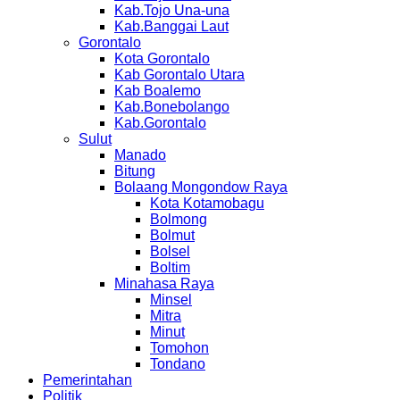
Kab.Tojo Una-una
Kab.Banggai Laut
Gorontalo
Kota Gorontalo
Kab Gorontalo Utara
Kab Boalemo
Kab.Bonebolango
Kab.Gorontalo
Sulut
Manado
Bitung
Bolaang Mongondow Raya
Kota Kotamobagu
Bolmong
Bolmut
Bolsel
Boltim
Minahasa Raya
Minsel
Mitra
Minut
Tomohon
Tondano
Pemerintahan
Politik