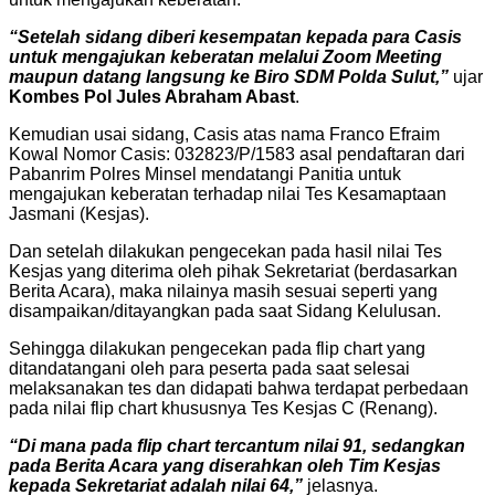
“Setelah sidang diberi kesempatan kepada para Casis
untuk mengajukan keberatan melalui Zoom Meeting
maupun datang langsung ke Biro SDM Polda Sulut,”
ujar
Kombes Pol Jules Abraham Abast
.
Kemudian usai sidang, Casis atas nama Franco Efraim
Kowal Nomor Casis: 032823/P/1583 asal pendaftaran dari
Pabanrim Polres Minsel mendatangi Panitia untuk
mengajukan keberatan terhadap nilai Tes Kesamaptaan
Jasmani (Kesjas).
Dan setelah dilakukan pengecekan pada hasil nilai Tes
Kesjas yang diterima oleh pihak Sekretariat (berdasarkan
Berita Acara), maka nilainya masih sesuai seperti yang
disampaikan/ditayangkan pada saat Sidang Kelulusan.
Sehingga dilakukan pengecekan pada flip chart yang
ditandatangani oleh para peserta pada saat selesai
melaksanakan tes dan didapati bahwa terdapat perbedaan
pada nilai flip chart khususnya Tes Kesjas C (Renang).
“Di mana pada flip chart tercantum nilai 91, sedangkan
pada Berita Acara yang diserahkan oleh Tim Kesjas
kepada Sekretariat adalah nilai 64,”
jelasnya.