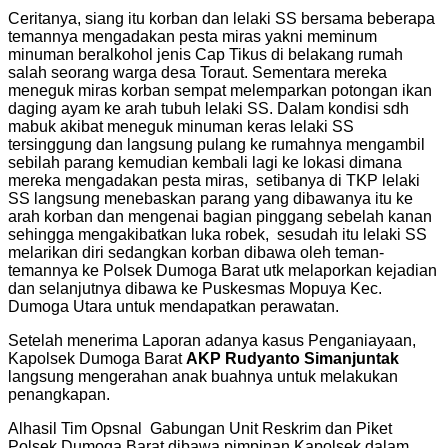
Ceritanya, siang itu korban dan lelaki SS bersama beberapa
temannya mengadakan pesta miras yakni meminum
minuman beralkohol jenis Cap Tikus di belakang rumah
salah seorang warga desa Toraut. Sementara mereka
meneguk miras korban sempat melemparkan potongan ikan
daging ayam ke arah tubuh lelaki SS. Dalam kondisi sdh
mabuk akibat meneguk minuman keras lelaki SS
tersinggung dan langsung pulang ke rumahnya mengambil
sebilah parang kemudian kembali lagi ke lokasi dimana
mereka mengadakan pesta miras, setibanya di TKP lelaki
SS langsung menebaskan parang yang dibawanya itu ke
arah korban dan mengenai bagian pinggang sebelah kanan
sehingga mengakibatkan luka robek, sesudah itu lelaki SS
melarikan diri sedangkan korban dibawa oleh teman-
temannya ke Polsek Dumoga Barat utk melaporkan kejadian
dan selanjutnya dibawa ke Puskesmas Mopuya Kec.
Dumoga Utara untuk mendapatkan perawatan.
Setelah menerima Laporan adanya kasus Penganiayaan,
Kapolsek Dumoga Barat
AKP Rudyanto Simanjuntak
langsung mengerahan anak buahnya untuk melakukan
penangkapan.
Alhasil Tim Opsnal Gabungan Unit Reskrim dan Piket
Polsek Dumoga Barat dibawa pimpinan Kapolsek dalam