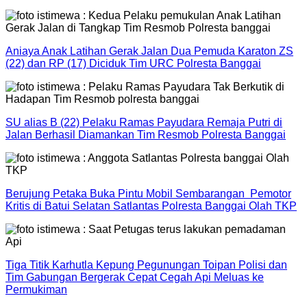
Aniaya Anak Latihan Gerak Jalan Dua Pemuda Karaton ZS
(22) dan RP (17) Diciduk Tim URC Polresta Banggai
SU alias B (22) Pelaku Ramas Payudara Remaja Putri di
Jalan Berhasil Diamankan Tim Resmob Polresta Banggai
Berujung Petaka Buka Pintu Mobil Sembarangan Pemotor
Kritis di Batui Selatan Satlantas Polresta Banggai Olah TKP
Tiga Titik Karhutla Kepung Pegunungan Toipan Polisi dan
Tim Gabungan Bergerak Cepat Cegah Api Meluas ke
Permukiman