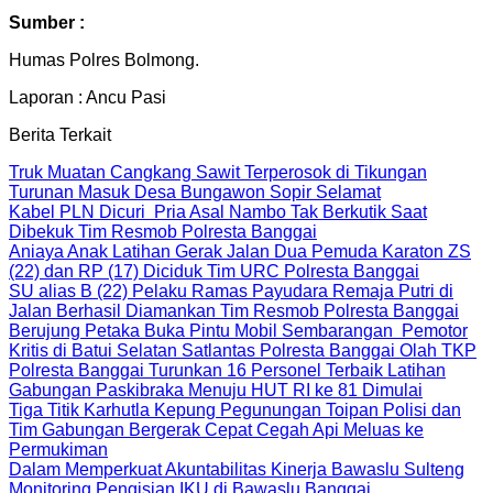
Sumber :
Humas Polres Bolmong.
Laporan : Ancu Pasi
Berita Terkait
Truk Muatan Cangkang Sawit Terperosok di Tikungan
Turunan Masuk Desa Bungawon Sopir Selamat
Kabel PLN Dicuri Pria Asal Nambo Tak Berkutik Saat
Dibekuk Tim Resmob Polresta Banggai
Aniaya Anak Latihan Gerak Jalan Dua Pemuda Karaton ZS
(22) dan RP (17) Diciduk Tim URC Polresta Banggai
SU alias B (22) Pelaku Ramas Payudara Remaja Putri di
Jalan Berhasil Diamankan Tim Resmob Polresta Banggai
Berujung Petaka Buka Pintu Mobil Sembarangan Pemotor
Kritis di Batui Selatan Satlantas Polresta Banggai Olah TKP
Polresta Banggai Turunkan 16 Personel Terbaik Latihan
Gabungan Paskibraka Menuju HUT RI ke 81 Dimulai
Tiga Titik Karhutla Kepung Pegunungan Toipan Polisi dan
Tim Gabungan Bergerak Cepat Cegah Api Meluas ke
Permukiman
Dalam Memperkuat Akuntabilitas Kinerja Bawaslu Sulteng
Monitoring Pengisian IKU di Bawaslu Banggai