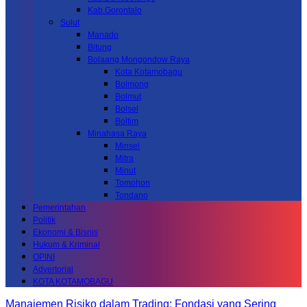
Kab.Gorontalo
Sulut
Manado
Bitung
Bolaang Mongondow Raya
Kota Kotamobagu
Bolmong
Bolmut
Bolsel
Boltim
Minahasa Raya
Minsel
Mitra
Minut
Tomohon
Tondano
Pemerintahan
Politik
Ekonomi & Bisnis
Hukum & Kriminal
OPINI
Advertorial
KOTA KOTAMOBAGU
Manajemen Risiko dalam Trading: Fondasi yang Sering