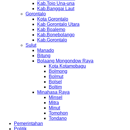
Kab.Tojo Una-una
Kab.Banggai Laut
Gorontalo
Kota Gorontalo
Kab Gorontalo Utara
Kab Boalemo
Kab.Bonebolango
Kab.Gorontalo
Sulut
Manado
Bitung
Bolaang Mongondow Raya
Kota Kotamobagu
Bolmong
Bolmut
Bolsel
Boltim
Minahasa Raya
Minsel
Mitra
Minut
Tomohon
Tondano
Pemerintahan
Politik