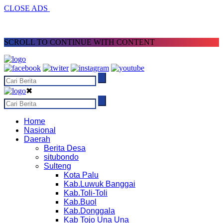
CLOSE ADS
SCROLL TO CONTINUE WITH CONTENT
✖
Home
Nasional
Daerah
Berita Desa
situbondo
Sulteng
Kota Palu
Kab.Luwuk Banggai
Kab.Toli-Toli
Kab.Buol
Kab.Donggala
Kab Tojo Una Una