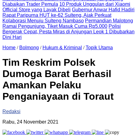
Diabaikan Trader Pemula
10 Produk Unggulan dari Xiaomi
Official Store yang Layak Dibeli
Gubernur Anwar Hafid Hadiri
Rapat Paripurna HUT ke-62 Sulteng, Ajak Perkuat
Kolaborasi Menuju Sulteng Nambaso
Permandian Malotong
Ramai Pengunjung, Tiket Masuk Cuma Rp5.000
Polisi
Bergerak Cepat, Pesta Miras di Anjungan Leok 1 Dibubarkan
Dini Hari
Home
/
Bolmong
/
Hukum & Kriminal
/
Topik Utama
Tim Reskrim Polsek
Dumoga Barat Berhasil
Amankan Pelaku
Penganiayaan di Toraut
Redaksi
Rabu, 24 November 2021