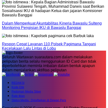
Dalam Memperkuat Akuntabilitas Kinerja Bawaslu Sulteng
Monitoring Pengisian IKU di Bawaslu Banggai
Respon Cepat Layanan 110 Polsek Pagimana Tangani
Kecelakaan Lalu Lintas di Lobu
Seluruh Wartawan suarautara.com dalam melakukan
peliputan berita selalu menggunakan ID Card dan tidak
diperbolehkan meminta imbalan dalam bentuk apapun
dalam menjalankan aktifitas peliputan
REDAKSI
Kode Etik
Pedoman Media Siber
Rate Iklan
Status Media : Didaftarkan di Dewan Pers