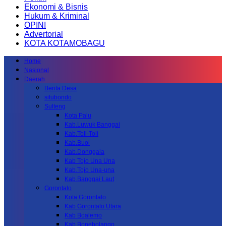
Ekonomi & Bisnis
Hukum & Kriminal
OPINI
Advertorial
KOTA KOTAMOBAGU
Home
Nasional
Daerah
Berita Desa
situbondo
Sulteng
Kota Palu
Kab.Luwuk Banggai
Kab.Toli-Toli
Kab.Buol
Kab.Donggala
Kab Tojo Una Una
Kab.Tojo Una-una
Kab.Banggai Laut
Gorontalo
Kota Gorontalo
Kab Gorontalo Utara
Kab Boalemo
Kab.Bonebolango