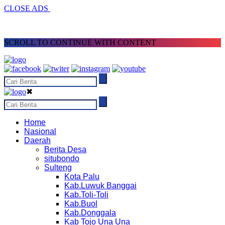
CLOSE ADS
SCROLL TO CONTINUE WITH CONTENT
✖
Home
Nasional
Daerah
Berita Desa
situbondo
Sulteng
Kota Palu
Kab.Luwuk Banggai
Kab.Toli-Toli
Kab.Buol
Kab.Donggala
Kab Tojo Una Una