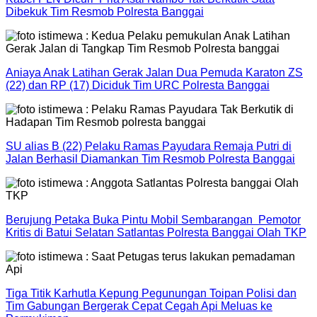
Dibekuk Tim Resmob Polresta Banggai
Aniaya Anak Latihan Gerak Jalan Dua Pemuda Karaton ZS
(22) dan RP (17) Diciduk Tim URC Polresta Banggai
SU alias B (22) Pelaku Ramas Payudara Remaja Putri di
Jalan Berhasil Diamankan Tim Resmob Polresta Banggai
Berujung Petaka Buka Pintu Mobil Sembarangan Pemotor
Kritis di Batui Selatan Satlantas Polresta Banggai Olah TKP
Tiga Titik Karhutla Kepung Pegunungan Toipan Polisi dan
Tim Gabungan Bergerak Cepat Cegah Api Meluas ke