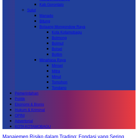
Kab.Gorontalo
Sulut
Manado
Bitung
Bolaang Mongondow Raya
Kota Kotamobagu
Bolmong
Bolmut
Bolsel
Boltim
Minahasa Raya
Minsel
Mitra
Minut
Tomohon
Tondano
Pemerintahan
Politik
Ekonomi & Bisnis
Hukum & Kriminal
OPINI
Advertorial
KOTA KOTAMOBAGU
Manajemen Risiko dalam Trading: Fondasi yang Sering