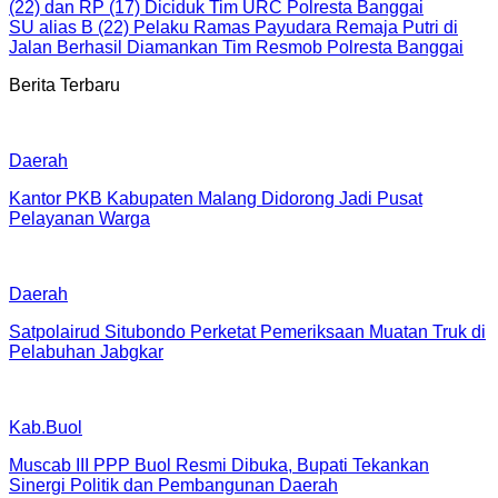
(22) dan RP (17) Diciduk Tim URC Polresta Banggai
SU alias B (22) Pelaku Ramas Payudara Remaja Putri di
Jalan Berhasil Diamankan Tim Resmob Polresta Banggai
Berita Terbaru
Daerah
Kantor PKB Kabupaten Malang Didorong Jadi Pusat
Pelayanan Warga
Daerah
Satpolairud Situbondo Perketat Pemeriksaan Muatan Truk di
Pelabuhan Jabgkar
Kab.Buol
Muscab III PPP Buol Resmi Dibuka, Bupati Tekankan
Sinergi Politik dan Pembangunan Daerah