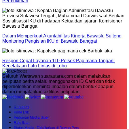
Permukiman
Dalam Memperkuat Akuntabilitas Kinerja Bawaslu Sulteng
Monitoring Pengisian IKU di Bawaslu Banggai
Respon Cepat Layanan 110 Polsek Pagimana Tangani
Kecelakaan Lalu Lintas di Lobu
Seluruh Wartawan suarautara.com dalam melakukan
peliputan berita selalu menggunakan ID Card dan tidak
diperbolehkan meminta imbalan dalam bentuk apapun
dalam menjalankan aktifitas peliputan
REDAKSI
Kode Etik
Pedoman Media Siber
Rate Iklan
Status Media : Didaftarkan di Dewan Pers