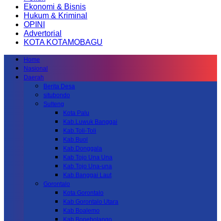
Ekonomi & Bisnis
Hukum & Kriminal
OPINI
Advertorial
KOTA KOTAMOBAGU
Home
Nasional
Daerah
Berita Desa
situbondo
Sulteng
Kota Palu
Kab.Luwuk Banggai
Kab.Toli-Toli
Kab.Buol
Kab.Donggala
Kab Tojo Una Una
Kab.Tojo Una-una
Kab.Banggai Laut
Gorontalo
Kota Gorontalo
Kab Gorontalo Utara
Kab Boalemo
Kab.Bonebolango