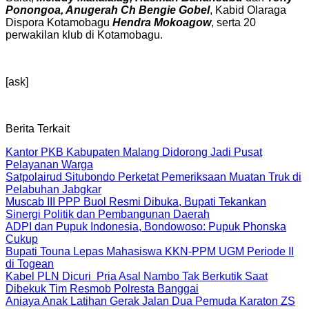
Ponongoa, Anugerah Ch Bengie Gobel
, Kabid Olaraga
Dispora Kotamobagu
Hendra Mokoagow
, serta 20
perwakilan klub di Kotamobagu.
[ask]
Berita Terkait
Kantor PKB Kabupaten Malang Didorong Jadi Pusat
Pelayanan Warga
Satpolairud Situbondo Perketat Pemeriksaan Muatan Truk di
Pelabuhan Jabgkar
Muscab III PPP Buol Resmi Dibuka, Bupati Tekankan
Sinergi Politik dan Pembangunan Daerah
ADPI dan Pupuk Indonesia, Bondowoso: Pupuk Phonska
Cukup
Bupati Touna Lepas Mahasiswa KKN-PPM UGM Periode II
di Togean
Kabel PLN Dicuri Pria Asal Nambo Tak Berkutik Saat
Dibekuk Tim Resmob Polresta Banggai
Aniaya Anak Latihan Gerak Jalan Dua Pemuda Karaton ZS