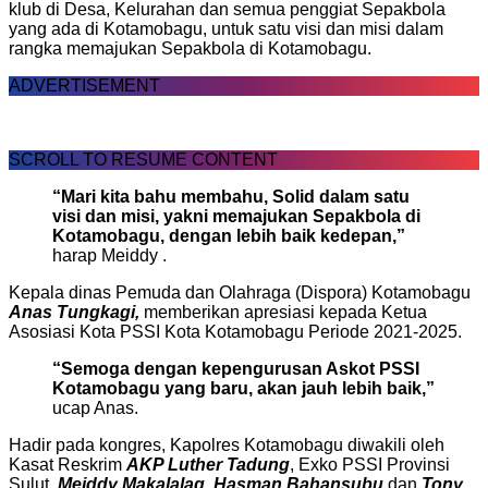
klub di Desa, Kelurahan dan semua penggiat Sepakbola
yang ada di Kotamobagu, untuk satu visi dan misi dalam
rangka memajukan Sepakbola di Kotamobagu.
ADVERTISEMENT
SCROLL TO RESUME CONTENT
“Mari kita bahu membahu, Solid dalam satu
visi dan misi, yakni memajukan Sepakbola di
Kotamobagu, dengan lebih baik kedepan,”
harap Meiddy .
Kepala dinas Pemuda dan Olahraga (Dispora) Kotamobagu
Anas Tungkagi,
memberikan apresiasi kepada Ketua
Asosiasi Kota PSSI Kota Kotamobagu Periode 2021-2025.
“Semoga dengan kepengurusan Askot PSSI
Kotamobagu yang baru, akan jauh lebih baik,”
ucap Anas.
Hadir pada kongres, Kapolres Kotamobagu diwakili oleh
Kasat Reskrim
AKP Luther Tadung
, Exko PSSI Provinsi
Sulut,
Meiddy Makalalag,
Hasman Bahansubu
dan
Tony