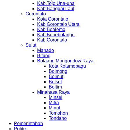
Kab.Tojo Una-una
Kab.Banggai Laut
Gorontalo
Kota Gorontalo
Kab Gorontalo Utara
Kab Boalemo
Kab.Bonebolango
Kab.Gorontalo
Sulut
Manado
Bitung
Bolaang Mongondow Raya
Kota Kotamobagu
Bolmong
Bolmut
Bolsel
Boltim
Minahasa Raya
Minsel
Mitra
Minut
Tomohon
Tondano
Pemerintahan
Politik