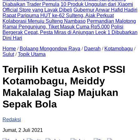
Diabaikan Trader Pemula
10 Produk Unggulan dari Xiaomi
Official Store yang Layak Dibeli
Gubernur Anwar Hafid Hadiri
Rapat Paripurna HUT ke-62 Sulteng, Ajak Perkuat
Kolaborasi Menuju Sulteng Nambaso
Permandian Malotong
Ramai Pengunjung, Tiket Masuk Cuma Rp5.000
Polisi
Bergerak Cepat, Pesta Miras di Anjungan Leok 1 Dibubarkan
Dini Hari
Home
/
Bolaang Mongondow Raya
/
Daerah
/
Kotamobagu
/
Sulut
/
Topik Utama
Terpilih Ketua Askot PSSI
Kotamobagu, Meiddy
Makalalag Siap Majukan
Sepak Bola
Redaksi
Jumat, 2 Juli 2021