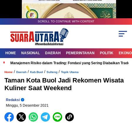
SCROLL TO CONTINUE WITH CONTENT
HOME
NASIONAL
DAERAH
PEMERINTAHAN
POLITIK
EKONOM
Manajemen Risiko dalam Trading: Fondasi yang Sering Diabaikan Trade
/
/
/
/
Home
Daerah
Kab.Buol
Sulteng
Topik Utama
Taman Kota Buol Jadi Rekomen Wisata
Kuliner Saat Weekend
Redaksi
Minggu, 5 Desember 2021