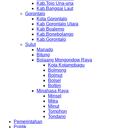
Kab.Tojo Una-una
Kab.Banggai Laut
Gorontalo
Kota Gorontalo
Kab Gorontalo Utara
Kab Boalemo
Kab.Bonebolango
Kab.Gorontalo
Sulut
Manado
Bitung
Bolaang Mongondow Raya
Kota Kotamobagu
Bolmong
Bolmut
Bolsel
Boltim
Minahasa Raya
Minsel
Mitra
Minut
Tomohon
Tondano
Pemerintahan
Politik