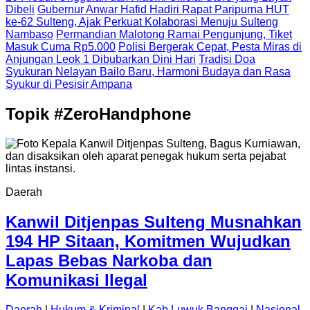
Dibeli
Gubernur Anwar Hafid Hadiri Rapat Paripurna HUT
ke-62 Sulteng, Ajak Perkuat Kolaborasi Menuju Sulteng
Nambaso
Permandian Malotong Ramai Pengunjung, Tiket
Masuk Cuma Rp5.000
Polisi Bergerak Cepat, Pesta Miras di
Anjungan Leok 1 Dibubarkan Dini Hari
Tradisi Doa
Syukuran Nelayan Bailo Baru, Harmoni Budaya dan Rasa
Syukur di Pesisir Ampana
Topik
#ZeroHandphone
Daerah
Kanwil Ditjenpas Sulteng Musnahkan
194 HP Sitaan, Komitmen Wujudkan
Lapas Bebas Narkoba dan
Komunikasi Ilegal
Daerah
|
Hukum & Kriminal
|
Kab.Luwuk Banggai
|
Nasional