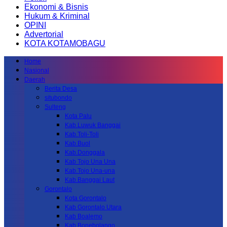
Ekonomi & Bisnis
Hukum & Kriminal
OPINI
Advertorial
KOTA KOTAMOBAGU
Home
Nasional
Daerah
Berita Desa
situbondo
Sulteng
Kota Palu
Kab.Luwuk Banggai
Kab.Toli-Toli
Kab.Buol
Kab.Donggala
Kab Tojo Una Una
Kab.Tojo Una-una
Kab.Banggai Laut
Gorontalo
Kota Gorontalo
Kab Gorontalo Utara
Kab Boalemo
Kab.Bonebolango