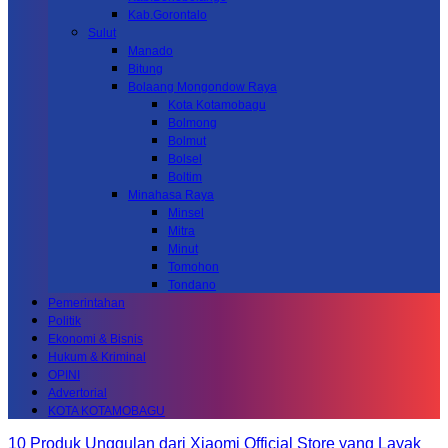
Kab.Gorontalo
Sulut
Manado
Bitung
Bolaang Mongondow Raya
Kota Kotamobagu
Bolmong
Bolmut
Bolsel
Boltim
Minahasa Raya
Minsel
Mitra
Minut
Tomohon
Tondano
Pemerintahan
Politik
Ekonomi & Bisnis
Hukum & Kriminal
OPINI
Advertorial
KOTA KOTAMOBAGU
10 Produk Unggulan dari Xiaomi Official Store yang Layak