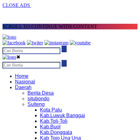
CLOSE ADS
SCROLL TO CONTINUE WITH CONTENT
✖
Home
Nasional
Daerah
Berita Desa
situbondo
Sulteng
Kota Palu
Kab.Luwuk Banggai
Kab.Toli-Toli
Kab.Buol
Kab.Donggala
Kab Tojo Una Una