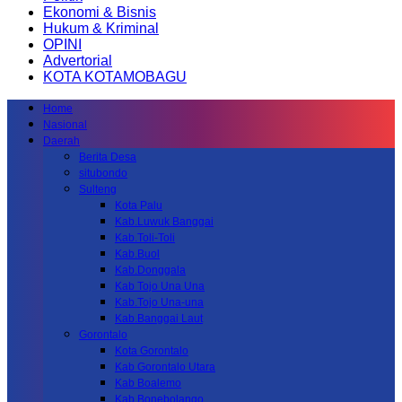
Ekonomi & Bisnis
Hukum & Kriminal
OPINI
Advertorial
KOTA KOTAMOBAGU
Home
Nasional
Daerah
Berita Desa
situbondo
Sulteng
Kota Palu
Kab.Luwuk Banggai
Kab.Toli-Toli
Kab.Buol
Kab.Donggala
Kab Tojo Una Una
Kab.Tojo Una-una
Kab.Banggai Laut
Gorontalo
Kota Gorontalo
Kab Gorontalo Utara
Kab Boalemo
Kab.Bonebolango