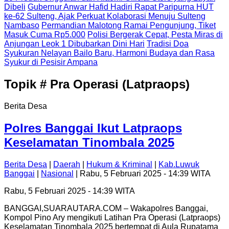
Dibeli
Gubernur Anwar Hafid Hadiri Rapat Paripurna HUT
ke-62 Sulteng, Ajak Perkuat Kolaborasi Menuju Sulteng
Nambaso
Permandian Malotong Ramai Pengunjung, Tiket
Masuk Cuma Rp5.000
Polisi Bergerak Cepat, Pesta Miras di
Anjungan Leok 1 Dibubarkan Dini Hari
Tradisi Doa
Syukuran Nelayan Bailo Baru, Harmoni Budaya dan Rasa
Syukur di Pesisir Ampana
Topik
# Pra Operasi (Latpraops)
Berita Desa
Polres Banggai Ikut Latpraops
Keselamatan Tinombala 2025
Berita Desa
|
Daerah
|
Hukum & Kriminal
|
Kab.Luwuk
Banggai
|
Nasional
| Rabu, 5 Februari 2025 - 14:39 WITA
Rabu, 5 Februari 2025 - 14:39 WITA
BANGGAI,SUARAUTARA.COM – Wakapolres Banggai,
Kompol Pino Ary mengikuti Latihan Pra Operasi (Latpraops)
Keselamatan Tinombala 2025 bertempat di Aula Rupatama