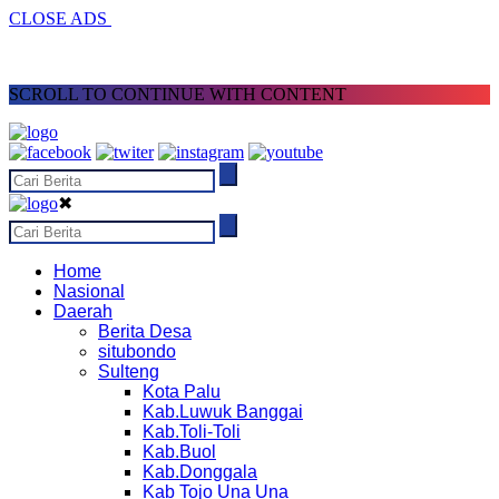
CLOSE ADS
SCROLL TO CONTINUE WITH CONTENT
✖
Home
Nasional
Daerah
Berita Desa
situbondo
Sulteng
Kota Palu
Kab.Luwuk Banggai
Kab.Toli-Toli
Kab.Buol
Kab.Donggala
Kab Tojo Una Una