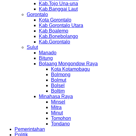
Kab.Tojo Una-una
Kab.Banggai Laut
Gorontalo
Kota Gorontalo
Kab Gorontalo Utara
Kab Boalemo
Kab.Bonebolango
Kab.Gorontalo
Sulut
Manado
Bitung
Bolaang Mongondow Raya
Kota Kotamobagu
Bolmong
Bolmut
Bolsel
Boltim
Minahasa Raya
Minsel
Mitra
Minut
Tomohon
Tondano
Pemerintahan
Politik