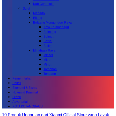
Kab.Gorontalo
Sulut
Manado
Bitung
Bolaang Mongondow Raya
Kota Kotamobagu
Bolmong
Bolmut
Bolsel
Boltim
Minahasa Raya
Minsel
Mitra
Minut
Tomohon
Tondano
Pemerintahan
Politik
Ekonomi & Bisnis
Hukum & Kriminal
OPINI
Advertorial
KOTA KOTAMOBAGU
10 Produk Unggulan dari Xiaomi Official Store yang Layak