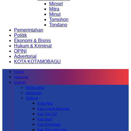
Minsel
Mitra
Minut
Tomohon
Tondano
Pemerintahan
Politik
Ekonomi & Bisnis
Hukum & Kriminal
OPINI
Advertorial
KOTA KOTAMOBAGU
Home
Nasional
Daerah
Berita Desa
situbondo
Sulteng
Kota Palu
Kab.Luwuk Banggai
Kab.Toli-Toli
Kab.Buol
Kab.Donggala
Kab Tojo Una Una