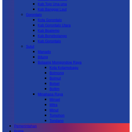
Kab.Tojo Una-una
Kab.Banggai Laut
Gorontalo
Kota Gorontalo
Kab Gorontalo Utara
Kab Boalemo
Kab.Bonebolango
Kab.Gorontalo
Sulut
Manado
Bitung
Bolaang Mongondow Raya
Kota Kotamobagu
Bolmong
Bolmut
Bolsel
Boltim
Minahasa Raya
Minsel
Mitra
Minut
Tomohon
Tondano
Pemerintahan
Politik