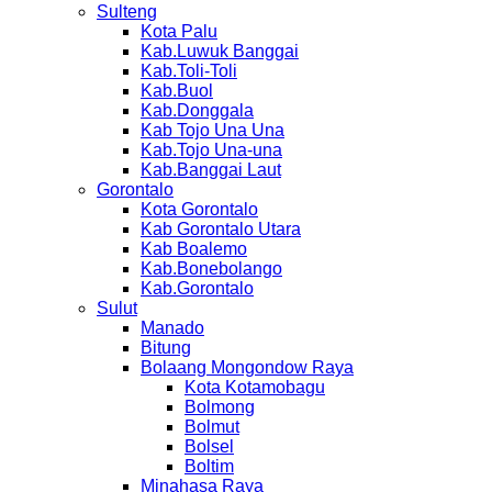
Sulteng
Kota Palu
Kab.Luwuk Banggai
Kab.Toli-Toli
Kab.Buol
Kab.Donggala
Kab Tojo Una Una
Kab.Tojo Una-una
Kab.Banggai Laut
Gorontalo
Kota Gorontalo
Kab Gorontalo Utara
Kab Boalemo
Kab.Bonebolango
Kab.Gorontalo
Sulut
Manado
Bitung
Bolaang Mongondow Raya
Kota Kotamobagu
Bolmong
Bolmut
Bolsel
Boltim
Minahasa Raya