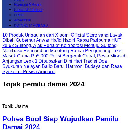
Ekonomi & Bisnis
Hukum & Kriminal
OPINI
Advertorial
KOTA KOTAMOBAGU
10 Produk Unggulan dari Xiaomi Official Store yang Layak
Dibeli
Gubernur Anwar Hafid Hadiri Rapat Paripurna HUT
ke-62 Sulteng, Ajak Perkuat Kolaborasi Menuju Sulteng
Nambaso
Permandian Malotong Ramai Pengunjung, Tiket
Masuk Cuma Rp5.000
Polisi Bergerak Cepat, Pesta Miras di
Anjungan Leok 1 Dibubarkan Dini Hari
Tradisi Doa
Syukuran Nelayan Bailo Baru, Harmoni Budaya dan Rasa
Syukur di Pesisir Ampana
Topik
pemilu damai 2024
Topik Utama
Polres Buol Siap Wujudkan Pemilu
Damai 2024