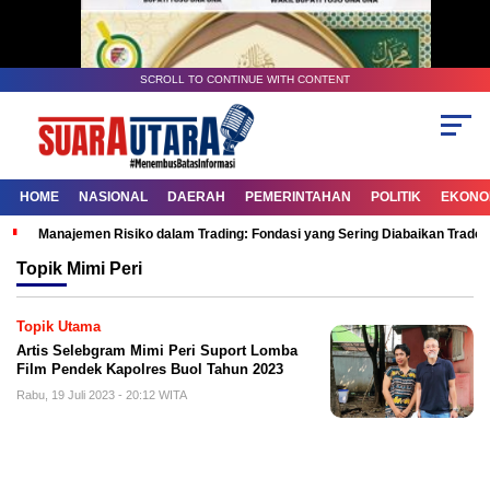
SCROLL TO CONTINUE WITH CONTENT
HOME
NASIONAL
DAERAH
PEMERINTAHAN
POLITIK
EKONOM
Manajemen Risiko dalam Trading: Fondasi yang Sering Diabaikan Trade
Topik
Mimi Peri
Topik Utama
Artis Selebgram Mimi Peri Suport Lomba
Film Pendek Kapolres Buol Tahun 2023
Rabu, 19 Juli 2023 - 20:12 WITA