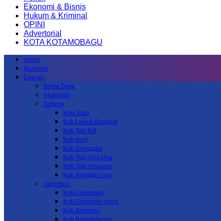
Ekonomi & Bisnis
Hukum & Kriminal
OPINI
Advertorial
KOTA KOTAMOBAGU
Home
Nasional
Daerah
Berita Desa
situbondo
Sulteng
Kota Palu
Kab.Luwuk Banggai
Kab.Toli-Toli
Kab.Buol
Kab.Donggala
Kab Tojo Una Una
Kab.Tojo Una-una
Kab.Banggai Laut
Gorontalo
Kota Gorontalo
Kab Gorontalo Utara
Kab Boalemo
Kab.Bonebolango