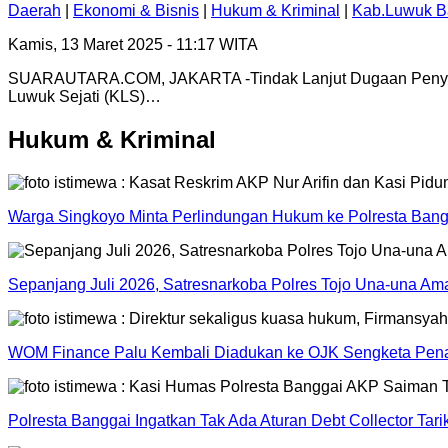
Daerah
|
Ekonomi & Bisnis
|
Hukum & Kriminal
|
Kab.Luwuk B
Kamis, 13 Maret 2025 - 11:17 WITA
SUARAUTARA.COM, JAKARTA -Tindak Lanjut Dugaan Penyala
Luwuk Sejati (KLS)…
Hukum & Kriminal
Warga Singkoyo Minta Perlindungan Hukum ke Polresta Bangg
Sepanjang Juli 2026, Satresnarkoba Polres Tojo Una-una A
WOM Finance Palu Kembali Diadukan ke OJK Sengketa Pena
Polresta Banggai Ingatkan Tak Ada Aturan Debt Collector Tar