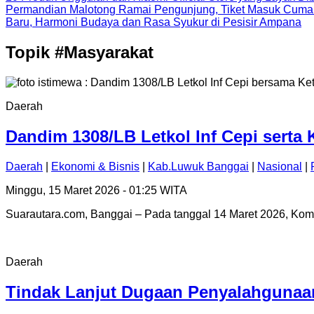
Permandian Malotong Ramai Pengunjung, Tiket Masuk Cuma
Baru, Harmoni Budaya dan Rasa Syukur di Pesisir Ampana
Topik
#Masyarakat
Daerah
Dandim 1308/LB Letkol Inf Cepi serta
Daerah
|
Ekonomi & Bisnis
|
Kab.Luwuk Banggai
|
Nasional
|
Minggu, 15 Maret 2026 - 01:25 WITA
Suarautara.com, Banggai – Pada tanggal 14 Maret 2026, Kom
Daerah
Tindak Lanjut Dugaan Penyalahgunaan