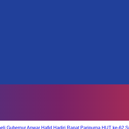
eli
Gubernur Anwar Hafid Hadiri Rapat Paripurna HUT ke-62 S