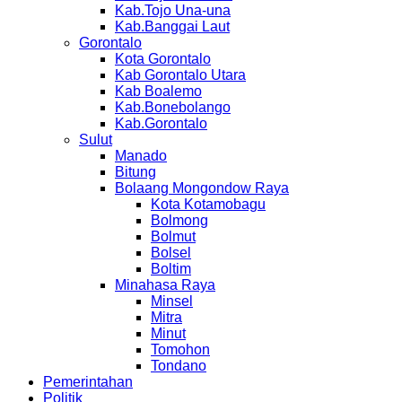
Kab.Tojo Una-una
Kab.Banggai Laut
Gorontalo
Kota Gorontalo
Kab Gorontalo Utara
Kab Boalemo
Kab.Bonebolango
Kab.Gorontalo
Sulut
Manado
Bitung
Bolaang Mongondow Raya
Kota Kotamobagu
Bolmong
Bolmut
Bolsel
Boltim
Minahasa Raya
Minsel
Mitra
Minut
Tomohon
Tondano
Pemerintahan
Politik