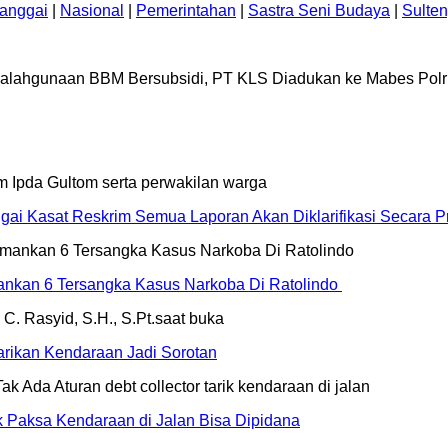
anggai
|
Nasional
|
Pemerintahan
|
Sastra Seni Budaya
|
Sulte
hgunaan BBM Bersubsidi, PT KLS Diadukan ke Mabes Polri 
ai Kasat Reskrim Semua Laporan Akan Diklarifikasi Secara Pr
mankan 6 Tersangka Kasus Narkoba Di Ratolindo
rikan Kendaraan Jadi Sorotan
ik Paksa Kendaraan di Jalan Bisa Dipidana