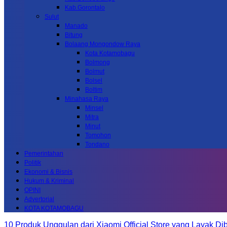
Kab.Gorontalo
Sulut
Manado
Bitung
Bolaang Mongondow Raya
Kota Kotamobagu
Bolmong
Bolmut
Bolsel
Boltim
Minahasa Raya
Minsel
Mitra
Minut
Tomohon
Tondano
Pemerintahan
Politik
Ekonomi & Bisnis
Hukum & Kriminal
OPINI
Advertorial
KOTA KOTAMOBAGU
10 Produk Unggulan dari Xiaomi Official Store yang Layak Dib