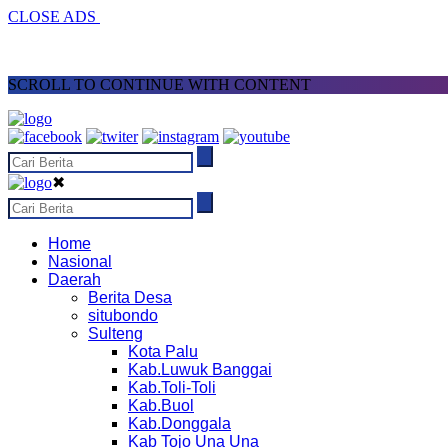
CLOSE ADS
SCROLL TO CONTINUE WITH CONTENT
✖
Home
Nasional
Daerah
Berita Desa
situbondo
Sulteng
Kota Palu
Kab.Luwuk Banggai
Kab.Toli-Toli
Kab.Buol
Kab.Donggala
Kab Tojo Una Una