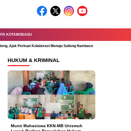
OTA KOTAMOBAGU
lteng, Ajak Perkuat Kolaborasi Menuju Sulteng Nambaso
Permandian Mal
HUKUM & KRIMINAL
Munir Mahasiswa KKN-MB Unismuh
Luwuk Berikan Penyuluhan Hukum