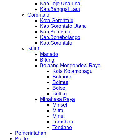
Kab.Tojo Una-una
Kab.Banggai Laut
Gorontalo
Kota Gorontalo
Kab Gorontalo Utara
Kab Boalemo
Kab.Bonebolango
Kab.Gorontalo
Sulut
Manado
Bitung
Bolaang Mongondow Raya
Kota Kotamobagu
Bolmong
Bolmut
Bolsel
Boltim
Minahasa Raya
Minsel
Mitra
Minut
Tomohon
Tondano
Pemerintahan
Politik