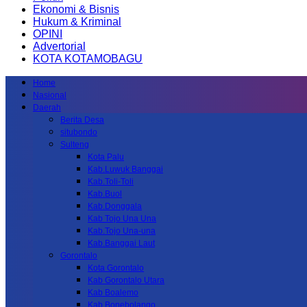
Ekonomi & Bisnis
Hukum & Kriminal
OPINI
Advertorial
KOTA KOTAMOBAGU
Home
Nasional
Daerah
Berita Desa
situbondo
Sulteng
Kota Palu
Kab.Luwuk Banggai
Kab.Toli-Toli
Kab.Buol
Kab.Donggala
Kab Tojo Una Una
Kab.Tojo Una-una
Kab.Banggai Laut
Gorontalo
Kota Gorontalo
Kab Gorontalo Utara
Kab Boalemo
Kab.Bonebolango