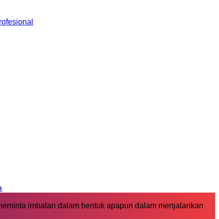
ofesional
a
 meminta imbalan dalam bentuk apapun dalam menjalankan