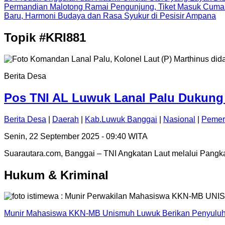
Permandian Malotong Ramai Pengunjung, Tiket Masuk Cuma
Baru, Harmoni Budaya dan Rasa Syukur di Pesisir Ampana
Topik
#KRI881
Berita Desa
Pos TNI AL Luwuk Lanal Palu Dukung 
Berita Desa
|
Daerah
|
Kab.Luwuk Banggai
|
Nasional
|
Pemer
Senin, 22 September 2025 - 09:40 WITA
Suarautara.com, Banggai – TNI Angkatan Laut melalui Pang
Hukum & Kriminal
Munir Mahasiswa KKN-MB Unismuh Luwuk Berikan Penyuluh