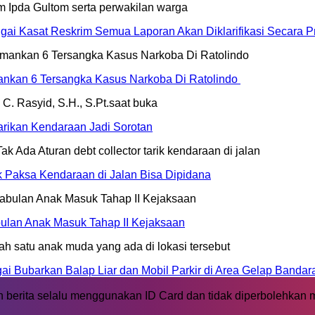
ai Kasat Reskrim Semua Laporan Akan Diklarifikasi Secara Pr
mankan 6 Tersangka Kasus Narkoba Di Ratolindo
rikan Kendaraan Jadi Sorotan
ik Paksa Kendaraan di Jalan Bisa Dipidana
ulan Anak Masuk Tahap II Kejaksaan
 Bubarkan Balap Liar dan Mobil Parkir di Area Gelap Bandar
 berita selalu menggunakan ID Card dan tidak diperbolehkan