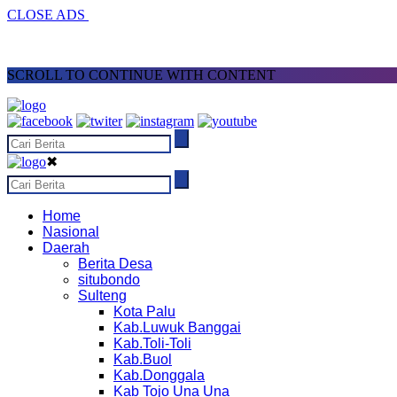
CLOSE ADS
SCROLL TO CONTINUE WITH CONTENT
✖
Home
Nasional
Daerah
Berita Desa
situbondo
Sulteng
Kota Palu
Kab.Luwuk Banggai
Kab.Toli-Toli
Kab.Buol
Kab.Donggala
Kab Tojo Una Una