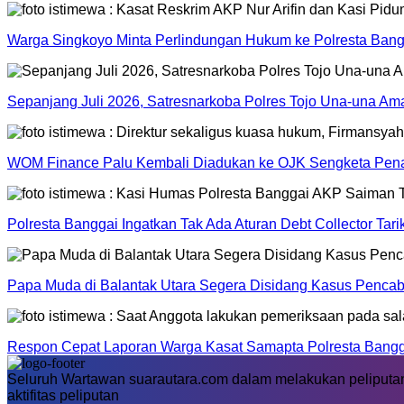
Warga Singkoyo Minta Perlindungan Hukum ke Polresta Bangg
Sepanjang Juli 2026, Satresnarkoba Polres Tojo Una-una A
WOM Finance Palu Kembali Diadukan ke OJK Sengketa Pena
Polresta Banggai Ingatkan Tak Ada Aturan Debt Collector Tar
Papa Muda di Balantak Utara Segera Disidang Kasus Pencab
Respon Cepat Laporan Warga Kasat Samapta Polresta Banggai
Seluruh Wartawan suarautara.com dalam melakukan peliputan
aktifitas peliputan