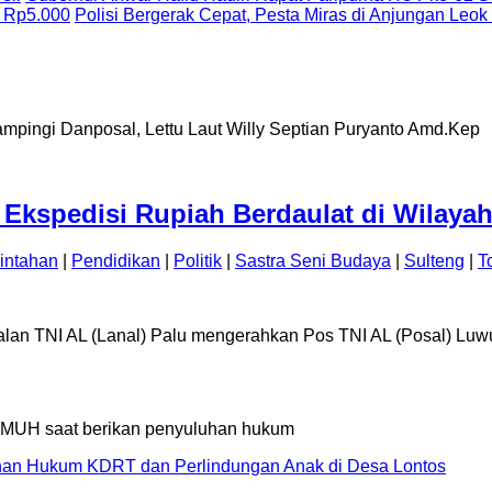
 Rp5.000
Polisi Bergerak Cepat, Pesta Miras di Anjungan Leok
Ekspedisi Rupiah Berdaulat di Wilayah
intahan
|
Pendidikan
|
Politik
|
Sastra Seni Budaya
|
Sulteng
|
T
kalan TNI AL (Lanal) Palu mengerahkan Pos TNI AL (Posal) L
an Hukum KDRT dan Perlindungan Anak di Desa Lontos