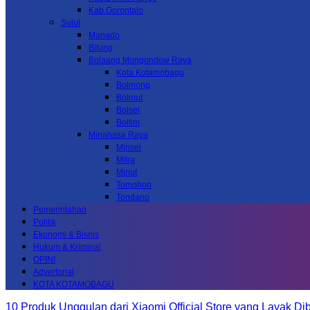
Kab.Gorontalo
Sulut
Manado
Bitung
Bolaang Mongondow Raya
Kota Kotamobagu
Bolmong
Bolmut
Bolsel
Boltim
Minahasa Raya
Minsel
Mitra
Minut
Tomohon
Tondano
Pemerintahan
Politik
Ekonomi & Bisnis
Hukum & Kriminal
OPINI
Advertorial
KOTA KOTAMOBAGU
10 Produk Unggulan dari Xiaomi Official Store yang Layak Dib