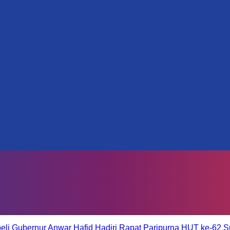
eli
Gubernur Anwar Hafid Hadiri Rapat Paripurna HUT ke-62 S