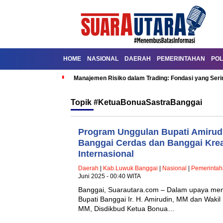
HOME
NASIONAL
DAERAH
PEMERINTAHAN
POL
Manajemen Risiko dalam Trading: Fondasi yang Seri
Topik
#KetuaBonuaSastraBanggai
Program Unggulan Bupati Amirudin
Banggai Cerdas dan Banggai Krea
Internasional
Daerah
|
Kab.Luwuk Banggai
|
Nasional
|
Pemerinta
Juni 2025 - 00:40 WITA
Banggai, Suarautara.com – Dalam upaya me
Bupati Banggai Ir. H. Amirudin, MM dan Wakil
MM, Disdikbud Ketua Bonua…