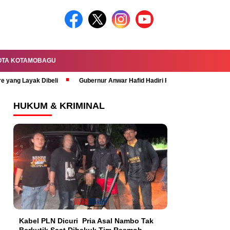
OTA KOTAMOBAGU
re yang Layak Dibeli
Gubernur Anwar Hafid Hadiri Rapat Paripurna HUT 
HUKUM & KRIMINAL
Kabel PLN Dicuri Pria Asal Nambo Tak
Berkutik Saat Dibekuk Tim Resmob