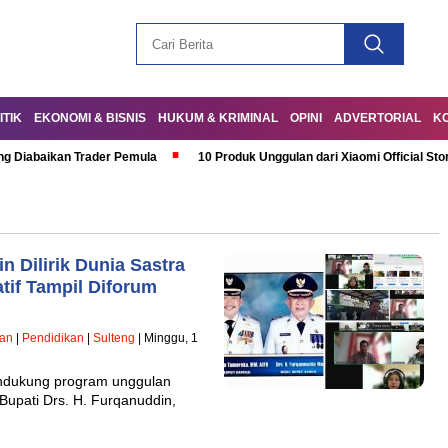
ITIK
EKONOMI & BISNIS
HUKUM & KRIMINAL
OPINI
ADVERTORIAL
K
ng Diabaikan Trader Pemula
10 Produk Unggulan dari Xiaomi Official Sto
 Dilirik Dunia Sastra
tif Tampil Diforum
han
|
Pendidikan
|
Sulteng
| Minggu, 1
ndukung program unggulan
 Bupati Drs. H. Furqanuddin,