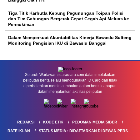
Banggai Olah TKP
Tiga Titik Karhutla Kepung Pegunungan Toipan Polisi
dan Tim Gabungan Bergerak Cepat Cegah Api Meluas ke
Permukiman
Dalam Memperkuat Akuntabilitas Kinerja Bawaslu Sulteng
Monitoring Pengisian IKU di Bawaslu Banggai
Seluruh Wartawan suarautara.com dalam melakukan
peliputan berita selalu menggunakan ID Card dan tidak
diperbolehkan meminta imbalan dalam bentuk apapun
dalam menjalankan aktifitas peliputan
REDAKSI
KODE ETIK
PEDOMAN MEDIA SIBER
RATE IKLAN
STATUS MEDIA : DIDAFTARKAN DI DEWAN PERS