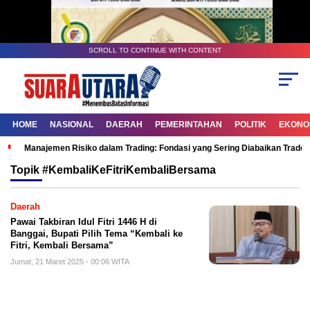
SCROLL TO CONTINUE WITH CONTENT
HOME
NASIONAL
DAERAH
PEMERINTAHAN
POLITIK
EKONOM
Manajemen Risiko dalam Trading: Fondasi yang Sering Diabaikan Trade
Topik
#KembaliKeFitriKembaliBersama
Daerah
Pawai Takbiran Idul Fitri 1446 H di
Banggai, Bupati Pilih Tema “Kembali ke
Fitri, Kembali Bersama”
Jumat, 21 Maret 2025 - 00:06 WITA