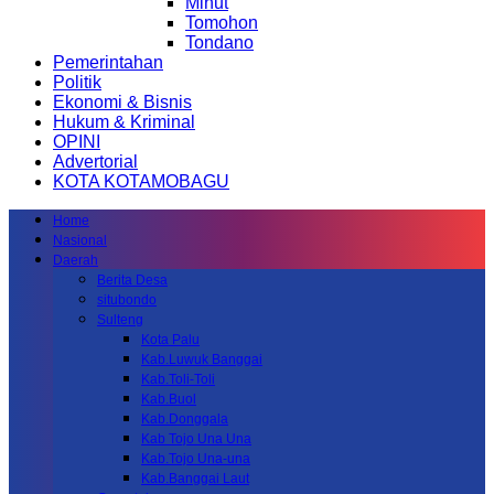
Minut
Tomohon
Tondano
Pemerintahan
Politik
Ekonomi & Bisnis
Hukum & Kriminal
OPINI
Advertorial
KOTA KOTAMOBAGU
Home
Nasional
Daerah
Berita Desa
situbondo
Sulteng
Kota Palu
Kab.Luwuk Banggai
Kab.Toli-Toli
Kab.Buol
Kab.Donggala
Kab Tojo Una Una
Kab.Tojo Una-una
Kab.Banggai Laut