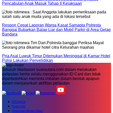
Pencabulan Anak Masuk Tahap II Kejaksaan
Respon Cepat Laporan Warga Kasat Samapta Polresta
Banggai Bubarkan Balap Liar dan Mobil Parkir di Area Gelap
Bandara
Pria Asal Luwuk Timur Ditemukan Meninggal di Kamar Hotel
Polisi Lakukan Penyelidikan
Seluruh Wartawan suarautara.com dalam melakukan
peliputan berita selalu menggunakan ID Card dan tidak
diperbolehkan meminta imbalan dalam bentuk apapun
dalam menjalankan aktifitas peliputan
REDAKSI
Kode Etik
Pedoman Media Siber