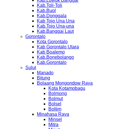
Kab.Luwuk Banggai
Kab.Toli-Toli
Kab.Buol
Kab.Donggala
Kab Tojo Una Una
Kab.Tojo Una-una
Kab.Banggai Laut
Gorontalo
Kota Gorontalo
Kab Gorontalo Utara
Kab Boalemo
Kab.Bonebolango
Kab.Gorontalo
Sulut
Manado
Bitung
Bolaang Mongondow Raya
Kota Kotamobagu
Bolmong
Bolmut
Bolsel
Boltim
Minahasa Raya
Minsel
Mitra