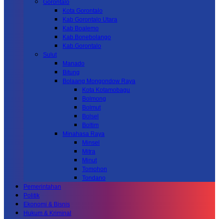
Gorontalo
Kota Gorontalo
Kab Gorontalo Utara
Kab Boalemo
Kab.Bonebolango
Kab.Gorontalo
Sulut
Manado
Bitung
Bolaang Mongondow Raya
Kota Kotamobagu
Bolmong
Bolmut
Bolsel
Boltim
Minahasa Raya
Minsel
Mitra
Minut
Tomohon
Tondano
Pemerintahan
Politik
Ekonomi & Bisnis
Hukum & Kriminal