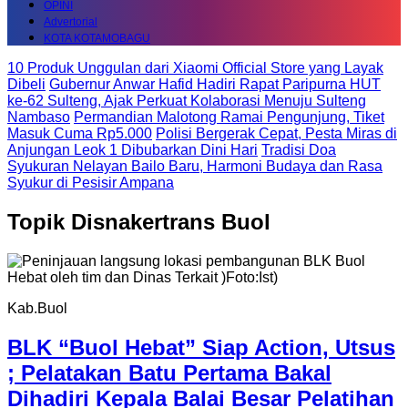
OPINI
Advertorial
KOTA KOTAMOBAGU
10 Produk Unggulan dari Xiaomi Official Store yang Layak
Dibeli
Gubernur Anwar Hafid Hadiri Rapat Paripurna HUT
ke-62 Sulteng, Ajak Perkuat Kolaborasi Menuju Sulteng
Nambaso
Permandian Malotong Ramai Pengunjung, Tiket
Masuk Cuma Rp5.000
Polisi Bergerak Cepat, Pesta Miras di
Anjungan Leok 1 Dibubarkan Dini Hari
Tradisi Doa
Syukuran Nelayan Bailo Baru, Harmoni Budaya dan Rasa
Syukur di Pesisir Ampana
Topik
Disnakertrans Buol
Kab.Buol
BLK “Buol Hebat” Siap Action, Utsus
; Pelatakan Batu Pertama Bakal
Dihadiri Kepala Balai Besar Pelatihan