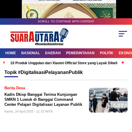
SCROLL TO CONTINUE WITH CONTENT
HOME
NASIONAL
DAERAH
PEMERINTAHAN
POLITIK
EKONOM
10 Produk Unggulan dari Xiaomi Official Store yang Layak Dibeli
G
Topik
#DigitalisasiPelayananPublik
Berita Desa
Kadis Dkisp Banggai Terima Kunjungan
SMKN 1 Luwuk di Banggai Command
Center Pelajari Digitalisasi Layanan Publik
Kamis, 24 April 2025 - 21:33 WITA