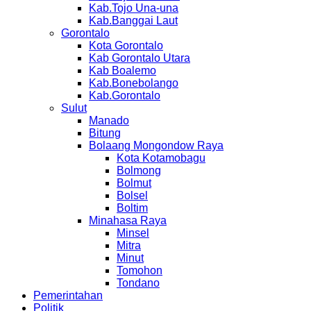
Kab.Tojo Una-una
Kab.Banggai Laut
Gorontalo
Kota Gorontalo
Kab Gorontalo Utara
Kab Boalemo
Kab.Bonebolango
Kab.Gorontalo
Sulut
Manado
Bitung
Bolaang Mongondow Raya
Kota Kotamobagu
Bolmong
Bolmut
Bolsel
Boltim
Minahasa Raya
Minsel
Mitra
Minut
Tomohon
Tondano
Pemerintahan
Politik