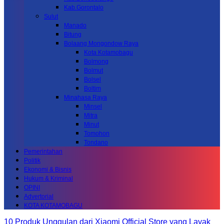
Kab.Gorontalo
Sulut
Manado
Bitung
Bolaang Mongondow Raya
Kota Kotamobagu
Bolmong
Bolmut
Bolsel
Boltim
Minahasa Raya
Minsel
Mitra
Minut
Tomohon
Tondano
Pemerintahan
Politik
Ekonomi & Bisnis
Hukum & Kriminal
OPINI
Advertorial
KOTA KOTAMOBAGU
10 Produk Unggulan dari Xiaomi Official Store yang Layak