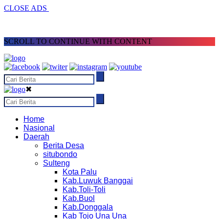
CLOSE ADS
SCROLL TO CONTINUE WITH CONTENT
✖
Home
Nasional
Daerah
Berita Desa
situbondo
Sulteng
Kota Palu
Kab.Luwuk Banggai
Kab.Toli-Toli
Kab.Buol
Kab.Donggala
Kab Tojo Una Una