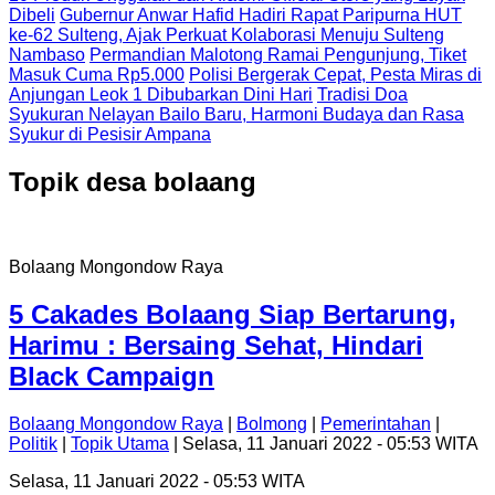
Dibeli
Gubernur Anwar Hafid Hadiri Rapat Paripurna HUT
ke-62 Sulteng, Ajak Perkuat Kolaborasi Menuju Sulteng
Nambaso
Permandian Malotong Ramai Pengunjung, Tiket
Masuk Cuma Rp5.000
Polisi Bergerak Cepat, Pesta Miras di
Anjungan Leok 1 Dibubarkan Dini Hari
Tradisi Doa
Syukuran Nelayan Bailo Baru, Harmoni Budaya dan Rasa
Syukur di Pesisir Ampana
Topik
desa bolaang
Bolaang Mongondow Raya
5 Cakades Bolaang Siap Bertarung,
Harimu : Bersaing Sehat, Hindari
Black Campaign
Bolaang Mongondow Raya
|
Bolmong
|
Pemerintahan
|
Politik
|
Topik Utama
| Selasa, 11 Januari 2022 - 05:53 WITA
Selasa, 11 Januari 2022 - 05:53 WITA