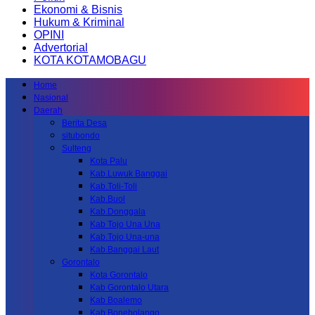
Ekonomi & Bisnis
Hukum & Kriminal
OPINI
Advertorial
KOTA KOTAMOBAGU
Home
Nasional
Daerah
Berita Desa
situbondo
Sulteng
Kota Palu
Kab.Luwuk Banggai
Kab.Toli-Toli
Kab.Buol
Kab.Donggala
Kab Tojo Una Una
Kab.Tojo Una-una
Kab.Banggai Laut
Gorontalo
Kota Gorontalo
Kab Gorontalo Utara
Kab Boalemo
Kab.Bonebolango