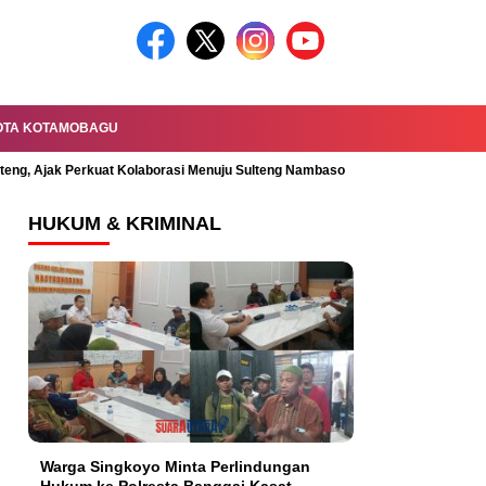
OTA KOTAMOBAGU
lteng, Ajak Perkuat Kolaborasi Menuju Sulteng Nambaso
Permandian Mal
HUKUM & KRIMINAL
Warga Singkoyo Minta Perlindungan
Hukum ke Polresta Banggai Kasat