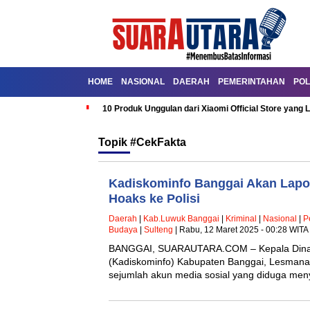
HOME
NASIONAL
DAERAH
PEMERINTAHAN
POL
10 Produk Unggulan dari Xiaomi Official Store yang L
Topik
#CekFakta
Kadiskominfo Banggai Akan Lapo
Hoaks ke Polisi
Daerah
|
Kab.Luwuk Banggai
|
Kriminal
|
Nasional
|
P
Budaya
|
Sulteng
| Rabu, 12 Maret 2025 - 00:28 WITA
BANGGAI, SUARAUTARA.COM – Kepala Dinas 
(Kadiskominfo) Kabupaten Banggai, Lesmana 
sejumlah akun media sosial yang diduga me