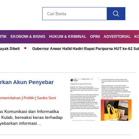
ITIK
EKONOMI & BISNIS
HUKUM & KRIMINAL
OPINI
ADVERTORIAL
K
ayak Dibeli
Gubernur Anwar Hafid Hadiri Rapat Paripurna HUT ke-62 Su
rkan Akun Penyebar
emerintahan
|
Politik
|
Sastra Seni
Komunikasi dan Informatika
Kulab, bereaksi keras terhadap
nyebarkan informasi…