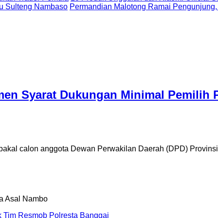
uju Sulteng Nambaso
Permandian Malotong Ramai Pengunjung,
en Syarat Dukungan Minimal Pemilih 
al calon anggota Dewan Perwakilan Daerah (DPD) Provinsi
uk Tim Resmob Polresta Banggai