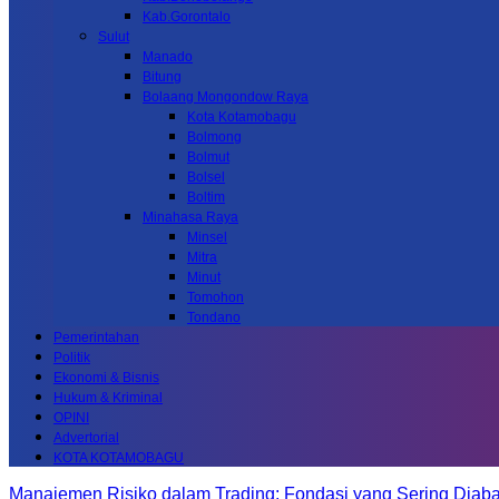
Kab.Gorontalo
Sulut
Manado
Bitung
Bolaang Mongondow Raya
Kota Kotamobagu
Bolmong
Bolmut
Bolsel
Boltim
Minahasa Raya
Minsel
Mitra
Minut
Tomohon
Tondano
Pemerintahan
Politik
Ekonomi & Bisnis
Hukum & Kriminal
OPINI
Advertorial
KOTA KOTAMOBAGU
Manajemen Risiko dalam Trading: Fondasi yang Sering Diab