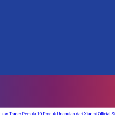
aikan Trader Pemula
10 Produk Unggulan dari Xiaomi Official S