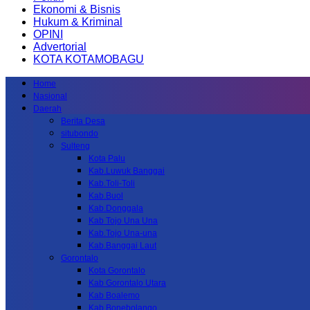
Ekonomi & Bisnis
Hukum & Kriminal
OPINI
Advertorial
KOTA KOTAMOBAGU
Home
Nasional
Daerah
Berita Desa
situbondo
Sulteng
Kota Palu
Kab.Luwuk Banggai
Kab.Toli-Toli
Kab.Buol
Kab.Donggala
Kab Tojo Una Una
Kab.Tojo Una-una
Kab.Banggai Laut
Gorontalo
Kota Gorontalo
Kab Gorontalo Utara
Kab Boalemo
Kab.Bonebolango