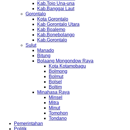
Kab.Tojo Una-una
Kab.Banggai Laut
Gorontalo
Kota Gorontalo
Kab Gorontalo Utara
Kab Boalemo
Kab.Bonebolango
Kab.Gorontalo
Sulut
Manado
Bitung
Bolaang Mongondow Raya
Kota Kotamobagu
Bolmong
Bolmut
Bolsel
Boltim
Minahasa Raya
Minsel
Mitra
Minut
Tomohon
Tondano
Pemerintahan
Politik