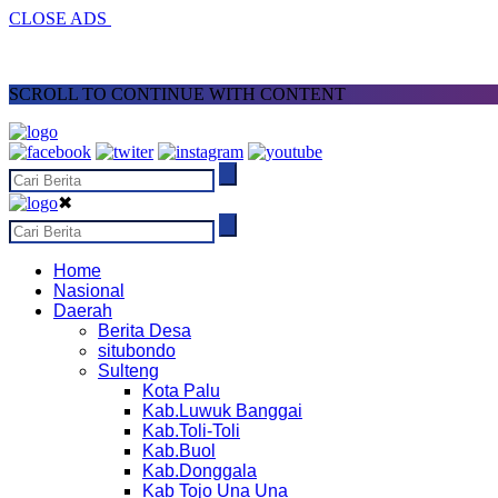
CLOSE ADS
SCROLL TO CONTINUE WITH CONTENT
✖
Home
Nasional
Daerah
Berita Desa
situbondo
Sulteng
Kota Palu
Kab.Luwuk Banggai
Kab.Toli-Toli
Kab.Buol
Kab.Donggala
Kab Tojo Una Una