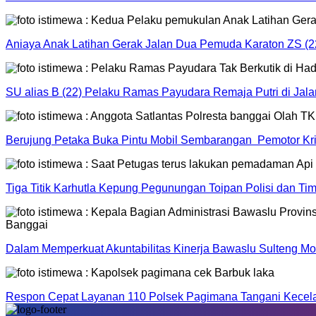
Aniaya Anak Latihan Gerak Jalan Dua Pemuda Karaton ZS (2
SU alias B (22) Pelaku Ramas Payudara Remaja Putri di Jal
Berujung Petaka Buka Pintu Mobil Sembarangan Pemotor Kriti
Tiga Titik Karhutla Kepung Pegunungan Toipan Polisi dan 
Dalam Memperkuat Akuntabilitas Kinerja Bawaslu Sulteng Mo
Respon Cepat Layanan 110 Polsek Pagimana Tangani Kecelak