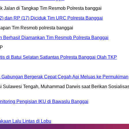
2) dan RP (17) Diciduk Tim URC Polresta Banggai
an Berhasil Diamankan Tim Resmob Polresta Banggai
s di Batui Selatan Satlantas Polresta Banggai Olah TKP
Tim Gabungan Bergerak Cepat Cegah Api Meluas ke Permukiman
nitoring Pengisian IKU di Bawaslu Banggai
aan Lalu Lintas di Lobu