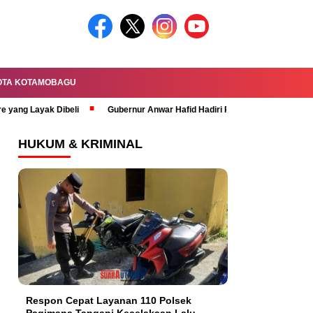
OTA KOTAMOBAGU
re yang Layak Dibeli
Gubernur Anwar Hafid Hadiri Rapat Paripurna HUT 
HUKUM & KRIMINAL
Respon Cepat Layanan 110 Polsek
Pagimana Tangani Kecelakaan Lalu