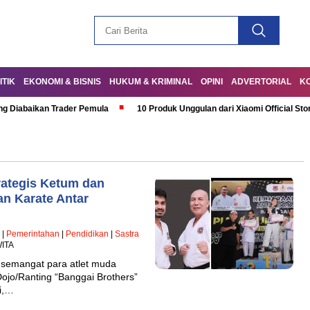
ITIK
EKONOMI & BISNIS
HUKUM & KRIMINAL
OPINI
ADVERTORIAL
K
ng Diabaikan Trader Pemula
10 Produk Unggulan dari Xiaomi Official Sto
trategis Ketum dan
an Karate Antar
|
Pemerintahan
|
Pendidikan
|
Sastra
WITA
emangat para atlet muda
ojo/Ranting “Banggai Brothers”
i,…