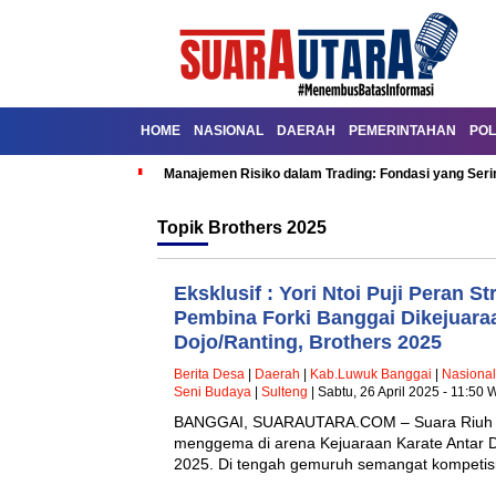
HOME
NASIONAL
DAERAH
PEMERINTAHAN
POL
Manajemen Risiko dalam Trading: Fondasi yang Seri
Topik
Brothers 2025
Eksklusif : Yori Ntoi Puji Peran S
Pembina Forki Banggai Dikejuara
Dojo/Ranting, Brothers 2025
Berita Desa
|
Daerah
|
Kab.Luwuk Banggai
|
Nasional
Seni Budaya
|
Sulteng
| Sabtu, 26 April 2025 - 11:50 
BANGGAI, SUARAUTARA.COM – Suara Riuh s
menggema di arena Kejuaraan Karate Antar D
2025. Di tengah gemuruh semangat kompetis