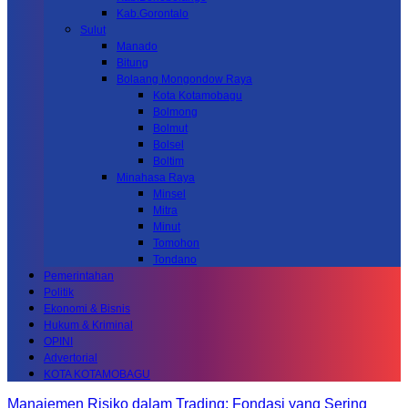
Kab.Gorontalo
Sulut
Manado
Bitung
Bolaang Mongondow Raya
Kota Kotamobagu
Bolmong
Bolmut
Bolsel
Boltim
Minahasa Raya
Minsel
Mitra
Minut
Tomohon
Tondano
Pemerintahan
Politik
Ekonomi & Bisnis
Hukum & Kriminal
OPINI
Advertorial
KOTA KOTAMOBAGU
Manajemen Risiko dalam Trading: Fondasi yang Sering