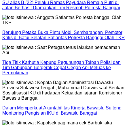
SU alias B (22) Pelaku Ramas Payudara Remaja Putri di
Jalan Berhasil Diamankan Tim Resmob Polresta Banggai
Berujung Petaka Buka Pintu Mobil Sembarangan Pemotor
Kritis di Batui Selatan Satlantas Polresta Banggai Olah TKP
Tiga Titik Karhutla Kepung Pegunungan Toipan Polisi dan
Tim Gabungan Bergerak Cepat Cegah Api Meluas ke
Permukiman
Dalam Memperkuat Akuntabilitas Kinerja Bawaslu Sulteng
Monitoring Pengisian IKU di Bawaslu Banggai