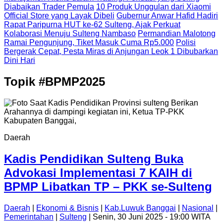
Diabaikan Trader Pemula
10 Produk Unggulan dari Xiaomi
Official Store yang Layak Dibeli
Gubernur Anwar Hafid Hadiri
Rapat Paripurna HUT ke-62 Sulteng, Ajak Perkuat
Kolaborasi Menuju Sulteng Nambaso
Permandian Malotong
Ramai Pengunjung, Tiket Masuk Cuma Rp5.000
Polisi
Bergerak Cepat, Pesta Miras di Anjungan Leok 1 Dibubarkan
Dini Hari
Topik
#BPMP2025
Daerah
Kadis Pendidikan Sulteng Buka
Advokasi Implementasi 7 KAIH di
BPMP Libatkan TP – PKK se-Sulteng
Daerah
|
Ekonomi & Bisnis
|
Kab.Luwuk Banggai
|
Nasional
|
Pemerintahan
|
Sulteng
| Senin, 30 Juni 2025 - 19:00 WITA