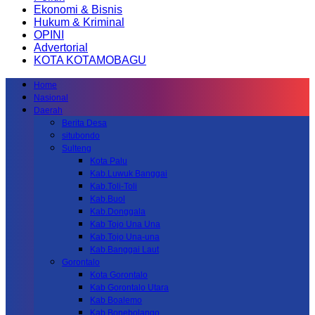
Ekonomi & Bisnis
Hukum & Kriminal
OPINI
Advertorial
KOTA KOTAMOBAGU
Home
Nasional
Daerah
Berita Desa
situbondo
Sulteng
Kota Palu
Kab.Luwuk Banggai
Kab.Toli-Toli
Kab.Buol
Kab.Donggala
Kab Tojo Una Una
Kab.Tojo Una-una
Kab.Banggai Laut
Gorontalo
Kota Gorontalo
Kab Gorontalo Utara
Kab Boalemo
Kab.Bonebolango