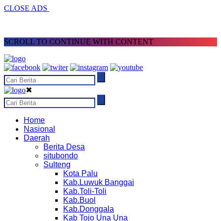
CLOSE ADS
SCROLL TO CONTINUE WITH CONTENT
✖
Home
Nasional
Daerah
Berita Desa
situbondo
Sulteng
Kota Palu
Kab.Luwuk Banggai
Kab.Toli-Toli
Kab.Buol
Kab.Donggala
Kab Tojo Una Una