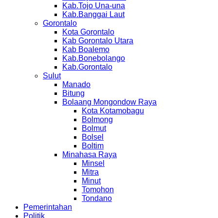
Kab.Tojo Una-una
Kab.Banggai Laut
Gorontalo
Kota Gorontalo
Kab Gorontalo Utara
Kab Boalemo
Kab.Bonebolango
Kab.Gorontalo
Sulut
Manado
Bitung
Bolaang Mongondow Raya
Kota Kotamobagu
Bolmong
Bolmut
Bolsel
Boltim
Minahasa Raya
Minsel
Mitra
Minut
Tomohon
Tondano
Pemerintahan
Politik