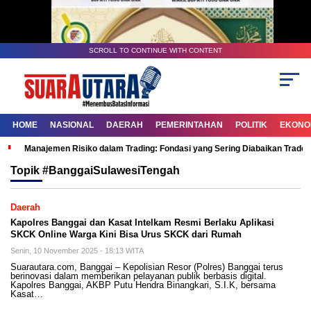
SCROLL TO CONTINUE WITH CONTENT
HOME
NASIONAL
DAERAH
PEMERINTAHAN
POLITIK
EKONOM
Manajemen Risiko dalam Trading: Fondasi yang Sering Diabaikan Trade
Topik
#BanggaiSulawesiTengah
Daerah
Kapolres Banggai dan Kasat Intelkam Resmi Berlaku Aplikasi
SKCK Online Warga Kini Bisa Urus SKCK dari Rumah
Senin, 10 November 2025 - 18:13 WITA
Suarautara.com, Banggai – Kepolisian Resor (Polres) Banggai terus
berinovasi dalam memberikan pelayanan publik berbasis digital.
Kapolres Banggai, AKBP Putu Hendra Binangkari, S.I.K, bersama
Kasat…