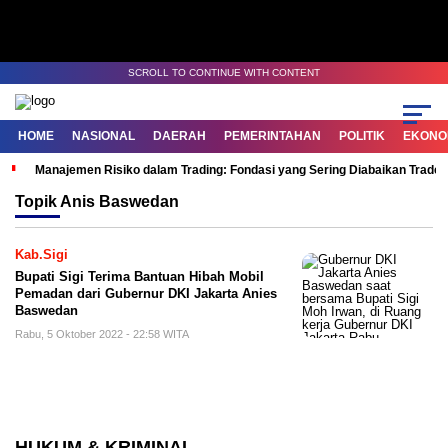
SCROLL TO CONTINUE WITH CONTENT
HOME
NASIONAL
DAERAH
PEMERINTAHAN
POLITIK
EKONOM
Manajemen Risiko dalam Trading: Fondasi yang Sering Diabaikan Trade
Topik
Anis Baswedan
Kab.Sigi
Bupati Sigi Terima Bantuan Hibah Mobil
Pemadan dari Gubernur DKI Jakarta Anies
Baswedan
Rabu, 5 Oktober 2022 - 22:58 WITA
HUKUM & KRIMINAL