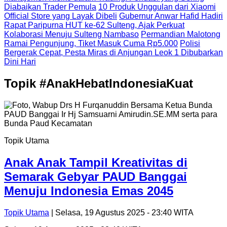
Diabaikan Trader Pemula
10 Produk Unggulan dari Xiaomi
Official Store yang Layak Dibeli
Gubernur Anwar Hafid Hadiri
Rapat Paripurna HUT ke-62 Sulteng, Ajak Perkuat
Kolaborasi Menuju Sulteng Nambaso
Permandian Malotong
Ramai Pengunjung, Tiket Masuk Cuma Rp5.000
Polisi
Bergerak Cepat, Pesta Miras di Anjungan Leok 1 Dibubarkan
Dini Hari
Topik
#AnakHebatIndonesiaKuat
Topik Utama
Anak Anak Tampil Kreativitas di
Semarak Gebyar PAUD Banggai
Menuju Indonesia Emas 2045
Topik Utama
| Selasa, 19 Agustus 2025 - 23:40 WITA