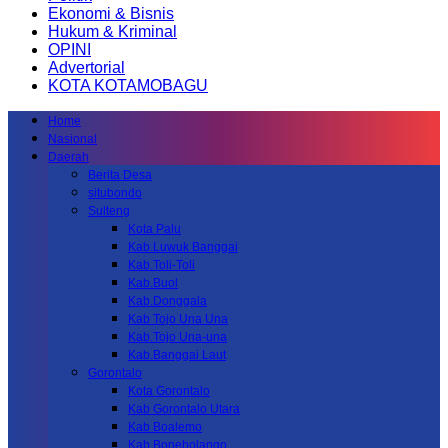
Ekonomi & Bisnis
Hukum & Kriminal
OPINI
Advertorial
KOTA KOTAMOBAGU
Home
Nasional
Daerah
Berita Desa
situbondo
Sulteng
Kota Palu
Kab.Luwuk Banggai
Kab.Toli-Toli
Kab.Buol
Kab.Donggala
Kab Tojo Una Una
Kab.Tojo Una-una
Kab.Banggai Laut
Gorontalo
Kota Gorontalo
Kab Gorontalo Utara
Kab Boalemo
Kab.Bonebolango