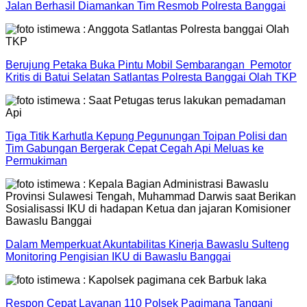
Jalan Berhasil Diamankan Tim Resmob Polresta Banggai
Berujung Petaka Buka Pintu Mobil Sembarangan Pemotor
Kritis di Batui Selatan Satlantas Polresta Banggai Olah TKP
Tiga Titik Karhutla Kepung Pegunungan Toipan Polisi dan
Tim Gabungan Bergerak Cepat Cegah Api Meluas ke
Permukiman
Dalam Memperkuat Akuntabilitas Kinerja Bawaslu Sulteng
Monitoring Pengisian IKU di Bawaslu Banggai
Respon Cepat Layanan 110 Polsek Pagimana Tangani