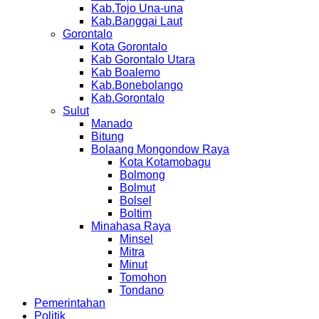
Kab.Tojo Una-una
Kab.Banggai Laut
Gorontalo
Kota Gorontalo
Kab Gorontalo Utara
Kab Boalemo
Kab.Bonebolango
Kab.Gorontalo
Sulut
Manado
Bitung
Bolaang Mongondow Raya
Kota Kotamobagu
Bolmong
Bolmut
Bolsel
Boltim
Minahasa Raya
Minsel
Mitra
Minut
Tomohon
Tondano
Pemerintahan
Politik