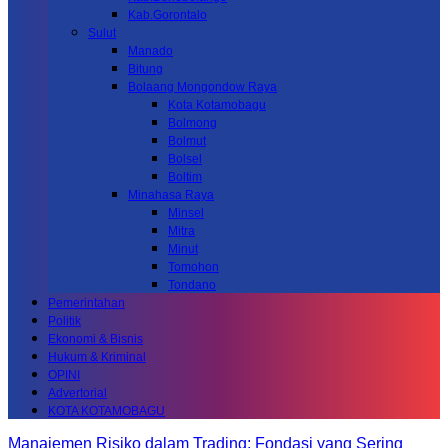
Kab.Gorontalo
Sulut
Manado
Bitung
Bolaang Mongondow Raya
Kota Kotamobagu
Bolmong
Bolmut
Bolsel
Boltim
Minahasa Raya
Minsel
Mitra
Minut
Tomohon
Tondano
Pemerintahan
Politik
Ekonomi & Bisnis
Hukum & Kriminal
OPINI
Advertorial
KOTA KOTAMOBAGU
Manajemen Risiko dalam Trading: Fondasi yang Sering