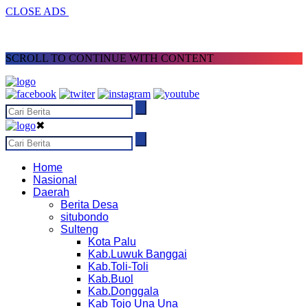
CLOSE ADS
SCROLL TO CONTINUE WITH CONTENT
✖
Home
Nasional
Daerah
Berita Desa
situbondo
Sulteng
Kota Palu
Kab.Luwuk Banggai
Kab.Toli-Toli
Kab.Buol
Kab.Donggala
Kab Tojo Una Una