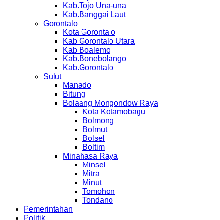
Kab.Tojo Una-una
Kab.Banggai Laut
Gorontalo
Kota Gorontalo
Kab Gorontalo Utara
Kab Boalemo
Kab.Bonebolango
Kab.Gorontalo
Sulut
Manado
Bitung
Bolaang Mongondow Raya
Kota Kotamobagu
Bolmong
Bolmut
Bolsel
Boltim
Minahasa Raya
Minsel
Mitra
Minut
Tomohon
Tondano
Pemerintahan
Politik