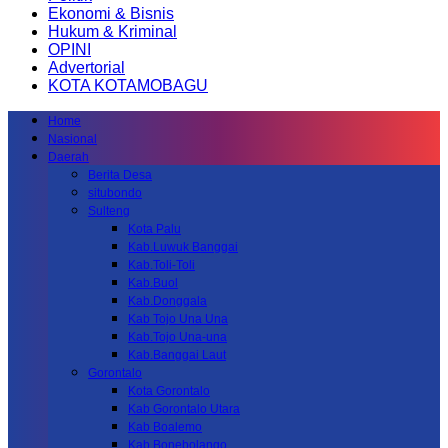
Ekonomi & Bisnis
Hukum & Kriminal
OPINI
Advertorial
KOTA KOTAMOBAGU
Home
Nasional
Daerah
Berita Desa
situbondo
Sulteng
Kota Palu
Kab.Luwuk Banggai
Kab.Toli-Toli
Kab.Buol
Kab.Donggala
Kab Tojo Una Una
Kab.Tojo Una-una
Kab.Banggai Laut
Gorontalo
Kota Gorontalo
Kab Gorontalo Utara
Kab Boalemo
Kab.Bonebolango