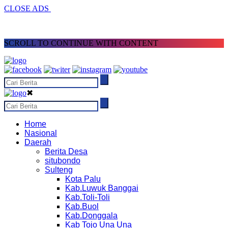
CLOSE ADS
SCROLL TO CONTINUE WITH CONTENT
✖
Home
Nasional
Daerah
Berita Desa
situbondo
Sulteng
Kota Palu
Kab.Luwuk Banggai
Kab.Toli-Toli
Kab.Buol
Kab.Donggala
Kab Tojo Una Una