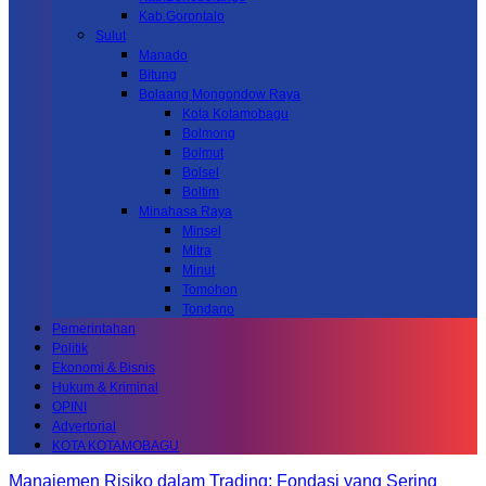
Kab.Gorontalo
Sulut
Manado
Bitung
Bolaang Mongondow Raya
Kota Kotamobagu
Bolmong
Bolmut
Bolsel
Boltim
Minahasa Raya
Minsel
Mitra
Minut
Tomohon
Tondano
Pemerintahan
Politik
Ekonomi & Bisnis
Hukum & Kriminal
OPINI
Advertorial
KOTA KOTAMOBAGU
Manajemen Risiko dalam Trading: Fondasi yang Sering