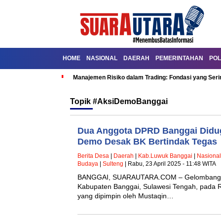
HOME
NASIONAL
DAERAH
PEMERINTAHAN
POL
Manajemen Risiko dalam Trading: Fondasi yang Seri
Topik
#AksiDemoBanggai
Dua Anggota DPRD Banggai Didug
Demo Desak BK Bertindak Tegas
Berita Desa
|
Daerah
|
Kab.Luwuk Banggai
|
Nasional
Budaya
|
Sulteng
| Rabu, 23 April 2025 - 11:48 WITA
BANGGAI, SUARAUTARA.COM – Gelombang aksi
Kabupaten Banggai, Sulawesi Tengah, pada R
yang dipimpin oleh Mustaqin…