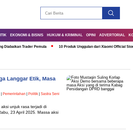
ITIK
EKONOMI & BISNIS
HUKUM & KRIMINAL
OPINI
ADVERTORIAL
K
ng Diabaikan Trader Pemula
10 Produk Unggulan dari Xiaomi Official Sto
a Langgar Etik, Masa
|
Pemerintahan
|
Politik
|
Sastra Seni
 unjuk rasa terjadi di
abu, 23 April 2025. Massa aksi