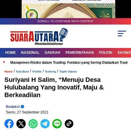
SCROLL TO CONTINUE WITH CONTENT
HOME
NASIONAL
DAERAH
PEMERINTAHAN
POLITIK
EKONOM
Manajemen Risiko dalam Trading: Fondasi yang Sering Diabaikan Trade
/
/
/
/
Home
Kab.Buol
Politik
Sulteng
Topik Utama
Suriyani H Salim, “Menuju Desa
Hulubalang Yang Inovatif, Maju &
Berkeadilan
Redaksi
Senin, 27 September 2021