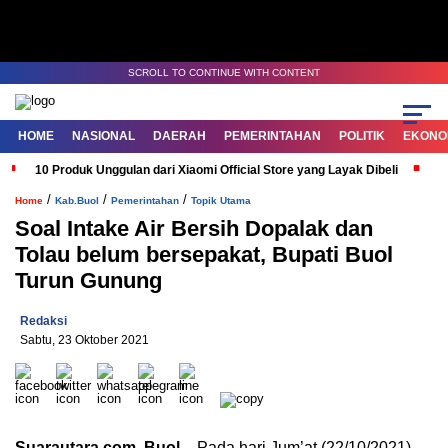
SCROLL TO CONTINUE WITH CONTENT
HOME
NASIONAL
DAERAH
PEMERINTAHAN
POLITIK
EKONOM
10 Produk Unggulan dari Xiaomi Official Store yang Layak Dibeli
G
/
/
/
Home
Kab.Buol
Pemerintahan
Topik Utama
Soal Intake Air Bersih Dopalak dan
Tolau belum bersepakat, Bupati Buol
Turun Gunung
Redaksi
Sabtu, 23 Oktober 2021
Suarautara.com, Buol
– Pada hari Jum’at (22/10/2021),