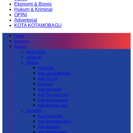
Ekonomi & Bisnis
Hukum & Kriminal
OPINI
Advertorial
KOTA KOTAMOBAGU
Home
Nasional
Daerah
Berita Desa
situbondo
Sulteng
Kota Palu
Kab.Luwuk Banggai
Kab.Toli-Toli
Kab.Buol
Kab.Donggala
Kab Tojo Una Una
Kab.Tojo Una-una
Kab.Banggai Laut
Gorontalo
Kota Gorontalo
Kab Gorontalo Utara
Kab Boalemo
Kab.Bonebolango