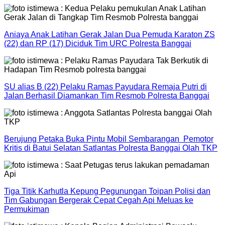
Aniaya Anak Latihan Gerak Jalan Dua Pemuda Karaton ZS
(22) dan RP (17) Diciduk Tim URC Polresta Banggai
SU alias B (22) Pelaku Ramas Payudara Remaja Putri di
Jalan Berhasil Diamankan Tim Resmob Polresta Banggai
Berujung Petaka Buka Pintu Mobil Sembarangan Pemotor
Kritis di Batui Selatan Satlantas Polresta Banggai Olah TKP
Tiga Titik Karhutla Kepung Pegunungan Toipan Polisi dan
Tim Gabungan Bergerak Cepat Cegah Api Meluas ke
Permukiman