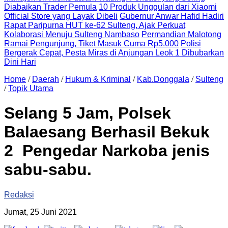
Diabaikan Trader Pemula
10 Produk Unggulan dari Xiaomi
Official Store yang Layak Dibeli
Gubernur Anwar Hafid Hadiri
Rapat Paripurna HUT ke-62 Sulteng, Ajak Perkuat
Kolaborasi Menuju Sulteng Nambaso
Permandian Malotong
Ramai Pengunjung, Tiket Masuk Cuma Rp5.000
Polisi
Bergerak Cepat, Pesta Miras di Anjungan Leok 1 Dibubarkan
Dini Hari
Home
/
Daerah
/
Hukum & Kriminal
/
Kab.Donggala
/
Sulteng
/
Topik Utama
Selang 5 Jam, Polsek
Balaesang Berhasil Bekuk
2 Pengedar Narkoba jenis
sabu-sabu.
Redaksi
Jumat, 25 Juni 2021