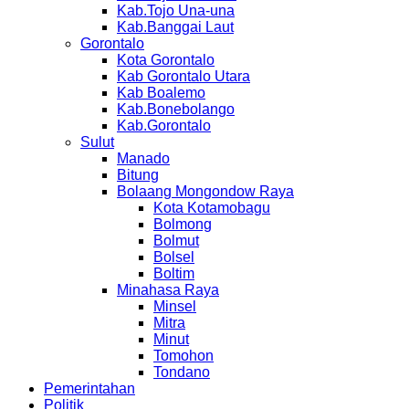
Kab.Tojo Una-una
Kab.Banggai Laut
Gorontalo
Kota Gorontalo
Kab Gorontalo Utara
Kab Boalemo
Kab.Bonebolango
Kab.Gorontalo
Sulut
Manado
Bitung
Bolaang Mongondow Raya
Kota Kotamobagu
Bolmong
Bolmut
Bolsel
Boltim
Minahasa Raya
Minsel
Mitra
Minut
Tomohon
Tondano
Pemerintahan
Politik