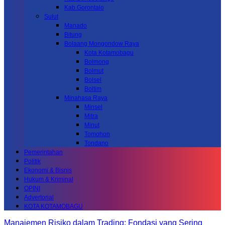
Kab.Gorontalo
Sulut
Manado
Bitung
Bolaang Mongondow Raya
Kota Kotamobagu
Bolmong
Bolmut
Bolsel
Boltim
Minahasa Raya
Minsel
Mitra
Minut
Tomohon
Tondano
Pemerintahan
Politik
Ekonomi & Bisnis
Hukum & Kriminal
OPINI
Advertorial
KOTA KOTAMOBAGU
Manajemen Risiko dalam Trading: Fondasi yang Sering