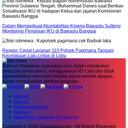
Dalam Memperkuat Akuntabilitas Kinerja Bawaslu Sulteng
Monitoring Pengisian IKU di Bawaslu Banggai
Respon Cepat Layanan 110 Polsek Pagimana Tangani
Kecelakaan Lalu Lintas di Lobu
Seluruh Wartawan suarautara.com dalam melakukan
peliputan berita selalu menggunakan ID Card dan tidak
diperbolehkan meminta imbalan dalam bentuk apapun
dalam menjalankan aktifitas peliputan
REDAKSI
Kode Etik
Pedoman Media Siber
Rate Iklan
Status Media : Didaftarkan di Dewan Pers
Copyright © 2026 Suarautara.com - All Rights Reserved