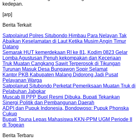
kedepan.
[arp]
Berita Terkait
Satpolairud Polres Situbondo Himbau Para Nelayan Tak
Abaikan Keselamatan di Laut Ketika Musim Angin Timur
Datang
Semarak HUT kemerdekaan RI ke 81, Kodim 0823 Gelar
Lomba Agustusan Penuh kekompakan dan Keceriaan
Truk Muatan Cangkang Sawit Terperosok di Tikungan
Turunan Masuk Desa Bungawon Sopir Selamat
Kantor PKB Kabupaten Malang Didorong Jadi Pusat
Pelayanan Warga
Satpolairud Situbondo Perketat Pemeriksaan Muatan Truk di
Pelabuhan Jabgkar
Muscab III PPP Buol Resmi Dibuka, Bupati Tekankan
Sinergi Politik dan Pembangunan Daerah
ADPI dan Pupuk Indonesia, Bondowoso: Pupuk Phonska
Cukup
Bupati Touna Lepas Mahasiswa KKN-PPM UGM Periode II
di Togean
Berita Terbaru