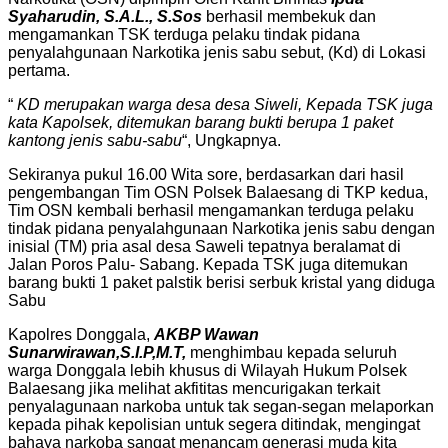
Syaharudin, S.A.L., S.Sos
berhasil membekuk dan
mengamankan TSK terduga pelaku tindak pidana
penyalahgunaan Narkotika jenis sabu sebut, (Kd) di Lokasi
pertama.
“
KD merupakan warga desa desa Siweli, Kepada TSK juga
kata Kapolsek, ditemukan barang bukti berupa 1 paket
kantong jenis sabu-sabu
“, Ungkapnya.
Sekiranya pukul 16.00 Wita sore, berdasarkan dari hasil
pengembangan Tim OSN Polsek Balaesang di TKP kedua,
Tim OSN kembali berhasil mengamankan terduga pelaku
tindak pidana penyalahgunaan Narkotika jenis sabu dengan
inisial (TM) pria asal desa Saweli tepatnya beralamat di
Jalan Poros Palu- Sabang. Kepada TSK juga ditemukan
barang bukti 1 paket palstik berisi serbuk kristal yang diduga
Sabu
Kapolres Donggala,
AKBP Wawan
Sunarwirawan,S.I.P,M.T,
menghimbau kepada seluruh
warga Donggala lebih khusus di Wilayah Hukum Polsek
Balaesang jika melihat akfititas mencurigakan terkait
penyalagunaan narkoba untuk tak segan-segan melaporkan
kepada pihak kepolisian untuk segera ditindak, mengingat
bahaya narkoba sangat menancam generasi muda kita