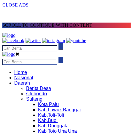
CLOSE ADS
SCROLL TO CONTINUE WITH CONTENT
✖
Home
Nasional
Daerah
Berita Desa
situbondo
Sulteng
Kota Palu
Kab.Luwuk Banggai
Kab.Toli-Toli
Kab.Buol
Kab.Donggala
Kab Tojo Una Una