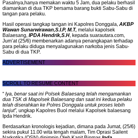
Pasalnya,hanya memakan waktu 5 Jam, dua pelaku berhasil
diamankan di dua TKP bersama barang bukti Sabu-Sabu di
tangan para pelaku.
Hasil operasi tangkap tangan ini Kapolres Donggala,
AKBP
Wawan Sunarwirawan,S.I.P, M.T,
melalui kapolsek
Balaesang,
IPDA Hendrik,S.H
, kepada suarautara.com,
Jum’at (25/6) membenarkan adanya penangkapan terhadap
para pelaku diduga menyalagunakan narkoba jenis Sabu-
Sabu di dua TKP.
ADVERTISEMENT
SCROLL TO RESUME CONTENT
“
Iya, benar saat ini Polsek Balaesang telah mengamankan
dua TSK di Mapolsek Balaesang dan saat ini kedua pelaku
telah diserahkan ke Polres Donggala untuk proses lebih
lanjut”,
ungkap Kapolres Buol melalui Kapolsek balaesang
Ipda Hendrik.
Berdasarkan kronologis kejadian, dimana pada Jumat, (25/6)
sekira pukul 11.00 wita tengah malam, Tim Oprasi Sailent
Narkotika (OSN) dipimpin Oleh Kanit Binmas
Ipda